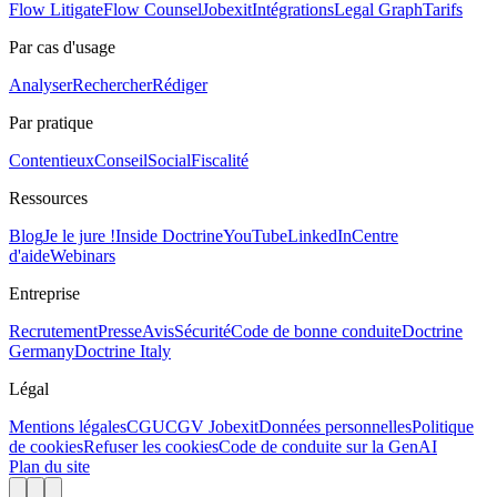
Flow Litigate
Flow Counsel
Jobexit
Intégrations
Legal Graph
Tarifs
Par cas d'usage
Analyser
Rechercher
Rédiger
Par pratique
Contentieux
Conseil
Social
Fiscalité
Ressources
Blog
Je le jure !
Inside Doctrine
YouTube
LinkedIn
Centre
d'aide
Webinars
Entreprise
Recrutement
Presse
Avis
Sécurité
Code de bonne conduite
Doctrine
Germany
Doctrine Italy
Légal
Mentions légales
CGU
CGV Jobexit
Données personnelles
Politique
de cookies
Refuser les cookies
Code de conduite sur la GenAI
Plan du site