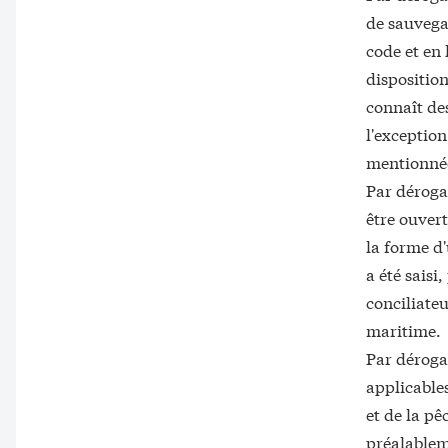
de sauvegar
code et en 
disposition
connaît des
l'exception
mentionnée
Par déroga
être ouvert
la forme d
a été saisi
conciliateu
maritime.
Par déroga
applicables
et de la pê
préalablem