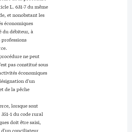
ticle L. 631-7 du même
ode, et nonobstant les
ités économiques
é du débiteur, à
s professions
rce.
 procédure ne peut
'est pas constitué sous
 activités économiques
désignation d'un
et de la pêche
erce, lorsque sont
. 351-1 du code rural
ues doit être saisi,
 d'un conciliateur