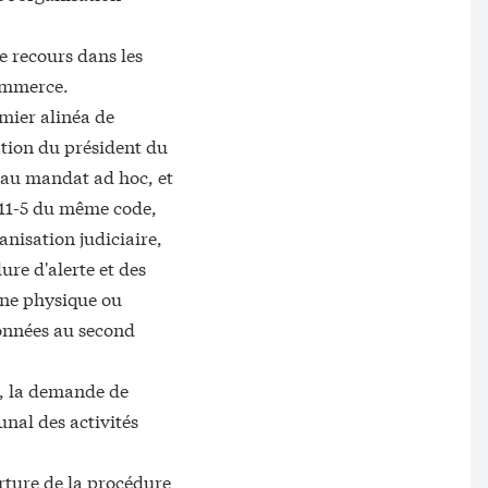
e recours dans les
commerce.
emier alinéa de
ation du président du
f au mandat ad hoc, et
. 611-5 du même code,
ganisation judiciaire,
ure d'alerte et des
onne physique ou
ionnées au second
me, la demande de
unal des activités
erture de la procédure