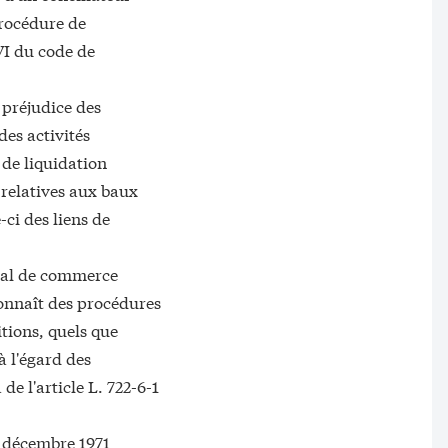
procédure de
VI du code de
 préjudice des
des activités
de liquidation
s relatives aux baux
ci des liens de
unal de commerce
connaît des procédures
tions, quels que
 à l'égard des
e l'article L. 722-6-1
31 décembre 1971