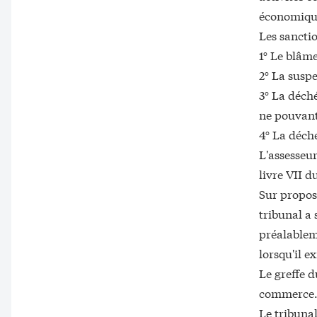
économiques
Les sanctio
1° Le blâme
2° La susp
3° La déch
ne pouvant
4° La déché
L'assesseu
livre VII d
Sur proposi
tribunal a 
préalablem
lorsqu'il e
Le greffe d
commerce
Le tribunal