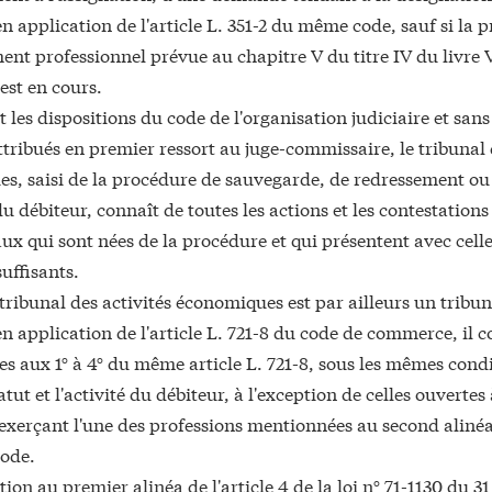
n application de l'article L. 351-2 du même code, sauf si la 
ent professionnel prévue au chapitre V du titre IV du livre 
st en cours.
les dispositions du code de l'organisation judiciaire et sans
tribués en premier ressort au juge-commissaire, le tribunal 
s, saisi de la procédure de sauvegarde, de redressement ou 
du débiteur, connaît de toutes les actions et les contestation
 qui sont nées de la procédure et qui présentent avec celle-
uffisants.
 tribunal des activités économiques est par ailleurs un trib
en application de l'article L. 721-8 du code de commerce, il 
s aux 1° à 4° du même article L. 721-8, sous les mêmes condi
tatut et l'activité du débiteur, à l'exception de celles ouvertes
xerçant l'une des professions mentionnées au second alinéa d
ode.
ion au premier alinéa de l'article 4 de la loi n° 71-1130 du 