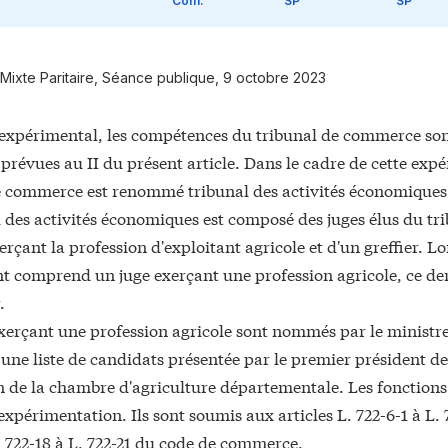
Com.
SP
SP
Mixte Paritaire, Séance publique, 9 octobre 2023
re expérimental, les compétences du tribunal de commerce so
prévues au II du présent article. Dans le cadre de cette expé
e commerce est renommé tribunal des activités économiques
l des activités économiques est composé des juges élus du t
erçant la profession d'exploitant agricole et d'un greffier. 
t comprend un juge exerçant une profession agricole, ce der
.
xerçant une profession agricole sont nommés par le ministre d
 une liste de candidats présentée par le premier président de
n de la chambre d'agriculture départementale. Les fonctions 
l'expérimentation. Ils sont soumis aux articles L. 722-6-1 à L. 
. 722-18 à L. 722-21 du code de commerce.