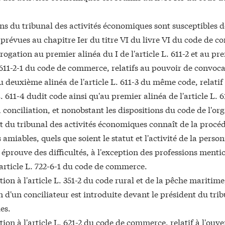
ns du tribunal des activités économiques sont susceptibles d
 prévues au chapitre Ier du titre VI du livre VI du code de 
érogation au premier alinéa du I de l'article L. 611-2 et au pr
. 611-2-1 du code de commerce, relatifs au pouvoir de convoc
u deuxième alinéa de l'article L. 611-3 du même code, relati
 L. 611-4 dudit code ainsi qu'au premier alinéa de l'article L
la conciliation, et nonobstant les dispositions du code de l'or
t du tribunal des activités économiques connaît de la procéd
amiables, quels que soient le statut et l'activité de la pers
 éprouve des difficultés, à l'exception des professions ment
'article L. 722-6-1 du code de commerce.
ion à l'article L. 351-2 du code rural et de la pêche mariti
 d'un conciliateur est introduite devant le président du trib
es.
ion à l'article L. 621-2 du code de commerce, relatif à l'ouv