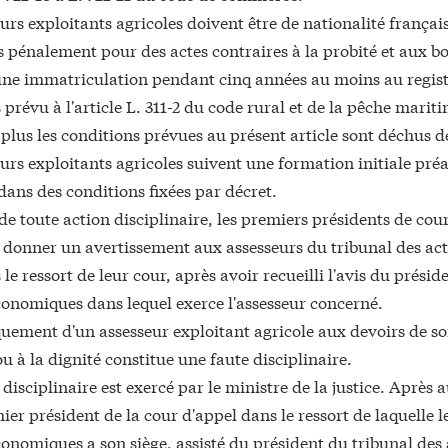
urs exploitants agricoles doivent être de nationalité français
pénalement pour des actes contraires à la probité et aux 
d'une immatriculation pendant cinq années au moins au regist
 prévu à l'article L. 311-2 du code rural et de la pêche marit
plus les conditions prévues au présent article sont déchus de
urs exploitants agricoles suivent une formation initiale préa
dans des conditions fixées par décret.
e toute action disciplinaire, les premiers présidents de cour
 donner un avertissement aux assesseurs du tribunal des ac
 le ressort de leur cour, après avoir recueilli l'avis du prési
économiques dans lequel exerce l'assesseur concerné.
ement d'un assesseur exploitant agricole aux devoirs de son
ou à la dignité constitue une faute disciplinaire.
disciplinaire est exercé par le ministre de la justice. Après a
ier président de la cour d'appel dans le ressort de laquelle l
conomiques a son siège, assisté du président du tribunal des 