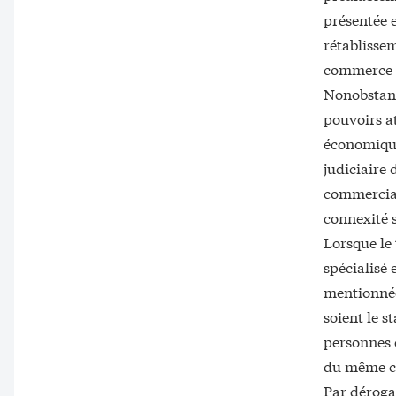
présentée e
rétablissem
commerce e
Nonobstant 
pouvoirs at
économique
judiciaire 
commerciaux
connexité s
Lorsque le
spécialisé 
mentionnée
soient le s
personnes e
du même c
Par dérogat