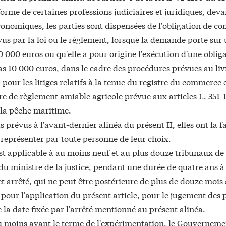
orme de certaines professions judiciaires et juridiques, deva
conomiques, les parties sont dispensées de l'obligation de co
vus par la loi ou le règlement, lorsque la demande porte sur
0 000 euros ou qu'elle a pour origine l'exécution d'une obli
as 10 000 euros, dans le cadre des procédures prévues au liv
our les litiges relatifs à la tenue du registre du commerce 
e de règlement amiable agricole prévue aux articles L. 351-1
 la pêche maritime.
s prévus à l'avant-dernier alinéa du présent II, elles ont la fa
 représenter par toute personne de leur choix.
I est applicable à au moins neuf et au plus douze tribunaux 
 du ministre de la justice, pendant une durée de quatre ans à
et arrêté, qui ne peut être postérieure de plus de douze mois
 pour l'application du présent article, pour le jugement des
la date fixée par l'arrêté mentionné au présent alinéa.
u moins avant le terme de l'expérimentation, le Gouvernem