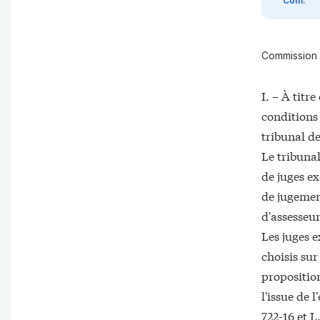
Com.
Commission 
I. – À tit
conditions 
tribunal d
Le tribuna
de juges ex
de jugemen
d'assesseur
Les juges e
choisis sur
propositio
l'issue de 
722-16 et L