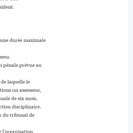
sident.
ur une durée maximale
sseur.
on pénale prévue au
.
de laquelle le
ctions un assesseur,
male de six mois,
ction disciplinaire.
r du tribunal de
e l'organisation