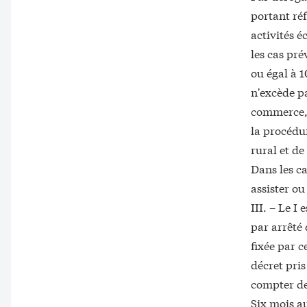
portant réf
activités é
les cas pré
ou égal à 1
n'excède p
commerce, p
la procédur
rural et de
Dans les ca
assister ou
III. – Le 
par arrêté
fixée par c
décret pris
compter de 
Six mois a