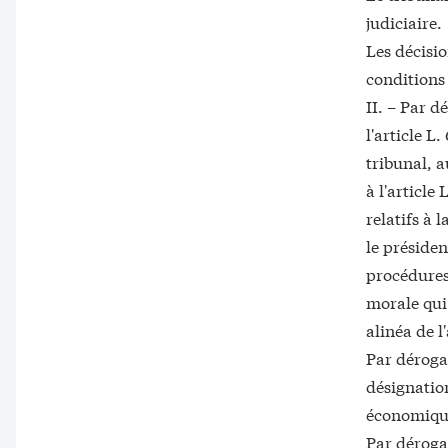
judiciaire.
Les décisio
conditions
II. – Par d
l'article L
tribunal, a
à l'article
relatifs à 
le présiden
procédures 
morale qui
alinéa de l
Par dérogat
désignation
économiqu
Par dérogat