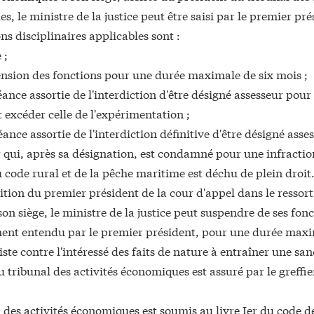
, le ministre de la justice peut être saisi par le premier pré
ns disciplinaires applicables sont :
 ;
ension des fonctions pour une durée maximale de six mois ;
éance assortie de l'interdiction d'être désigné assesseur po
 excéder celle de l'expérimentation ;
ance assortie de l'interdiction définitive d'être désigné asse
r qui, après sa désignation, est condamné pour une infracti
u code rural et de la pêche maritime est déchu de plein droit
tion du premier président de la cour d'appel dans le ressort 
son siège, le ministre de la justice peut suspendre de ses fon
ent entendu par le premier président, pour une durée maxi
xiste contre l'intéressé des faits de nature à entraîner une san
u tribunal des activités économiques est assuré par le greffie
.
 des activités économiques est soumis au livre Ier du code d