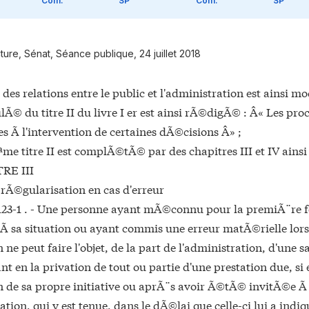
Com.
SP
Com.
SP
ture, Sénat, Séance publique, 24 juillet 2018
e des relations entre le public et l'administration est ainsi m
ulÃ© du titre II du livre I er est ainsi rÃ©digÃ© : Â« Les p
s Ã l'intervention de certaines dÃ©cisions Â» ;
me titre II est complÃ©tÃ© par des chapitres III et IV ains
RE III
 rÃ©gularisation en cas d'erreur
 123-1 . - Une personne ayant mÃ©connu pour la premiÃ¨re f
 Ã sa situation ou ayant commis une erreur matÃ©rielle lor
n ne peut faire l'objet, de la part de l'administration, d'une
nt en la privation de tout ou partie d'une prestation due, s
on de sa propre initiative ou aprÃ¨s avoir Ã©tÃ© invitÃ©e Ã 
ation, qui y est tenue, dans le dÃ©lai que celle-ci lui a indi