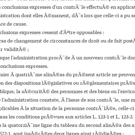
 conclusions expresses d'un contrÃ´le effectuÃ© en applicati
nistration dont elles Ã©manent, dÃ¨s lors que celle-ci a pu 
ce de cause.
clusions expresses cessent d'Ãªtre opposables :
cas de changement de circonstances de droit ou de fait pos
ur validitÃ© ;
sque l'administration procÃ¨de Ã un nouveau contrÃ´le don
conclusions expresses.
mier Ã quatriÃ¨me alinÃ©as du prÃ©sent article ne peuvent
ion des dispositions lÃ©gislatives ou rÃ©glementaires prÃ©
lique, la sÃ©curitÃ© des personnes et des biens ou l'envi
 l'administration constate, Ã l'issue de son contrÃ´le, un
plicables Ã la situation de la personne contrÃ´lÃ©e, celle-c
ans les conditions prÃ©vues aux articles L. 123-1 et L. 123-2.
 la quatorziÃ¨me ligne du tableau du second alinÃ©a des art
. 572-1, sont insÃ©rÃ©es deux lignes ainsi rÃ©digÃ©es :