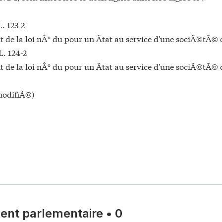
L. 123-2
 de la loi nÂ° du pour un Ãtat au service d'une sociÃ©tÃ© 
L. 124-2
 de la loi nÂ° du pour un Ãtat au service d'une sociÃ©tÃ© 
 modifiÃ©)
nt parlementaire
•
0