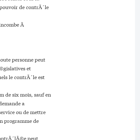
 pouvoir de contrÃ´le
e incombe Ã
 toute personne peut
©gislatives et
ls le contrÃ´le est
 de six mois, sauf en
 demande a
ervice ou de mettre
son programme de
 contrÃ´lÃ©e peut