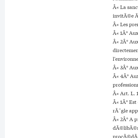
Â« La sanc
invitÃ©e Ã
Â« Les pre
Â« 1Â° Aux
Â« 2Â° Au
directemen
l'environn
Â« 3Â° Aux
Â« 4Â° Aux
profession
Â« Art. L. 
Â« 1Â° Es
rÃ¨gle appl
Â« 2Â° A p
dÃ©libÃ©rÃ
procÃ©dÃ©