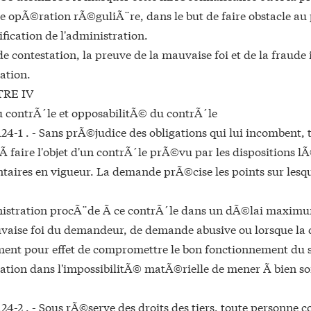
e opÃ©ration rÃ©guliÃ¨re, dans le but de faire obstacle au
fication de l'administration.
de contestation, la preuve de la mauvaise foi et de la fraud
ation.
TRE IV
u contrÃ´le et opposabilitÃ© du contrÃ´le
124-1 . - Sans prÃ©judice des obligations qui lui incombent,
 faire l'objet d'un contrÃ´le prÃ©vu par les dispositions lÃ
aires en vigueur. La demande prÃ©cise les points sur lesque
istration procÃ¨de Ã ce contrÃ´le dans un dÃ©lai maximum
vaise foi du demandeur, de demande abusive ou lorsque la
ent pour effet de compromettre le bon fonctionnement du s
ration dans l'impossibilitÃ© matÃ©rielle de mener Ã bien 
124-2 . - Sous rÃ©serve des droits des tiers, toute personne