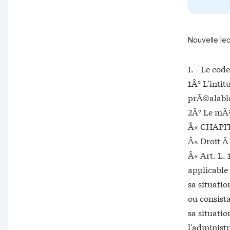
Nouvelle lec
I. - Le cod
1Â° L'intit
prÃ©alable
2Â° Le mÃª
Â« CHAPIT
Â« Droit Ã
Â« Art. L.
applicable
sa situatio
ou consista
sa situati
l'administr