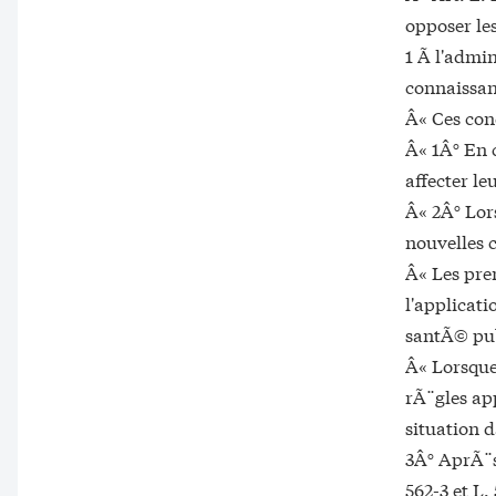
opposer les
1 Ã l'admi
connaissan
Â« Ces con
Â« 1Â° En 
affecter le
Â« 2Â° Lor
nouvelles 
Â« Les pre
l'applicat
santÃ© pub
Â« Lorsque
rÃ¨gles ap
situation d
3Â° AprÃ¨s
562-3 et L