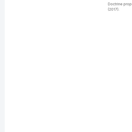
Doctrine propo
(2017).