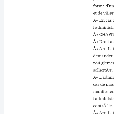
forme d'un
et de vÃ©ri
Â« En cas 
l'administr
Â« CHAPI
Â« Droit a
Â« Art. L. 
demander Ã
rÃ©glement
sollicitÃ©.
Â« L'admin
cas de mau
manifestem
l'administ
contrÃ´le.
Â« Art. L. 