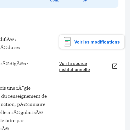
Com.
SP
Sénat, 
odifiÃ© :
Voir les modifications
rocÃ©dures
i rÃ©digÃ©s :
Voir la source
institutionnelle
ois une rÃ¨gle
s du renseignement de
 sanction, pÃ©cuniaire
i elle a rÃ©gularisÃ©
le faire par
quÃ©.