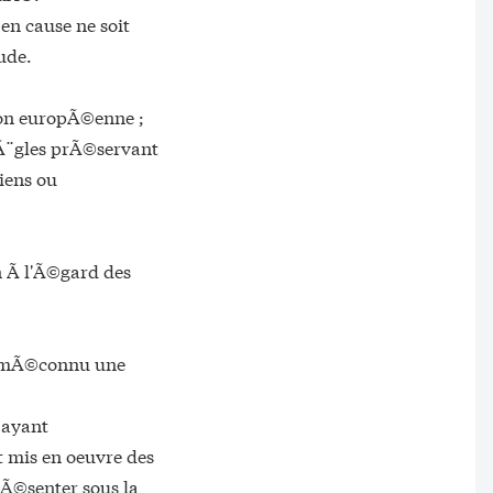
en cause ne soit
ude.
nion europÃ©enne ;
Ã¨gles prÃ©servant
iens ou
 Ã l'Ã©gard des
t mÃ©connu une
 ayant
 mis en oeuvre des
Ã©senter sous la