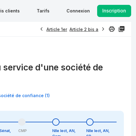
Inscription
is clients
Tarifs
Connexion
Article 1er
Article 2 bis a
au service d'une société de
société de confiance (1)
 Sénat,
CMP
Nlle lect, AN,
Nlle lect, AN,
Nlle lect,