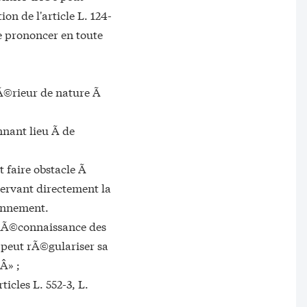
on de l'article L. 124-
se prononcer en toute
tÃ©rieur de nature Ã
nant lieu Ã de
 faire obstacle Ã
servant directement la
ronnement.
e mÃ©connaissance des
i peut rÃ©gulariser sa
 Â» ;
icles L. 552-3, L.