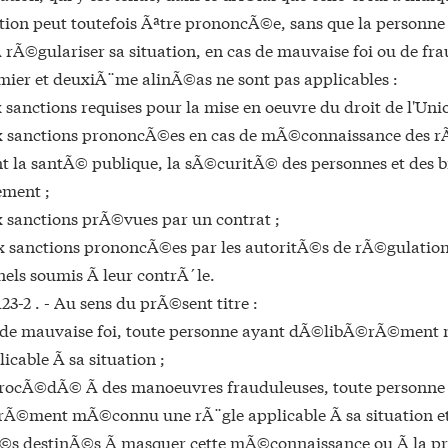
tion peut toutefois Ãªtre prononcÃ©e, sans que la personne 
 rÃ©gulariser sa situation, en cas de mauvaise foi ou de fra
mier et deuxiÃ¨me alinÃ©as ne sont pas applicables :
 sanctions requises pour la mise en oeuvre du droit de l'U
x sanctions prononcÃ©es en cas de mÃ©connaissance des r
t la santÃ© publique, la sÃ©curitÃ© des personnes et des b
ement ;
 sanctions prÃ©vues par un contrat ;
 sanctions prononcÃ©es par les autoritÃ©s de rÃ©gulation
nels soumis Ã leur contrÃ´le.
123-2 . - Au sens du prÃ©sent titre :
t de mauvaise foi, toute personne ayant dÃ©libÃ©rÃ©men
icable Ã sa situation ;
rocÃ©dÃ© Ã des manoeuvres frauduleuses, toute personne
©ment mÃ©connu une rÃ¨gle applicable Ã sa situation et
s destinÃ©s Ã masquer cette mÃ©connaissance ou Ã la pr