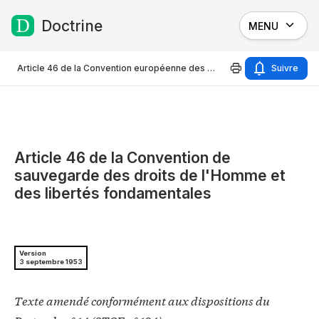
Doctrine
MENU
Passer au contenu
Article 46 de la Convention européenne des droits de l'Homme
Suivre
Article 46 de la Convention de
sauvegarde des droits de l'Homme et
des libertés fondamentales
Version
3 septembre 1953
Texte amendé conformément aux dispositions du