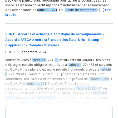
Deuxième particularité, redoutable pour qui ne la connaît pas : les
associés en nom collectif répondent indéfiniment et solidairement
des dettes sociales (
article L. 221
-1 du
Code de commerce
). […]
Lire
la suite…
3
.
INT - Accords et échange automatique de renseignements -
Accord « FATCA » entre la France et les États-Unis - Champ
d’application - Comptes financiers
BOFiP
·
18 décembre 2024
collectifs visés à
l'article L
. 224-
13
et suivants du CoMoFi ; les plans
d'épargne retraite obligatoires prévus à
l'article L
. 224-23 et suivants
du CoMoFi ; les plans d'épargne retraite individuels prévus à
l'article
L
. 224-28 et suivants du CoMoFi. […] Épargne réglementée Sont
concernés : les livrets A et les livrets bleus prévus de
l'article L. 221
-1
du CoMoFi à
l'article L. 221
-8 du CoMoFi ; les livrets de
développement durable et solidaire prévus à
l'article L. 221
-27 du
CoMoFi ; les livrets d'épargne populaire (LEP) prévus de
l'article L.
221-13
du CoMoFi à
l'article L. 221
-17 du CoMoFi ; les livrets jeunes
prévus à
l'article L. 221
-24 du CoMoFi, […]
Lire la suite…