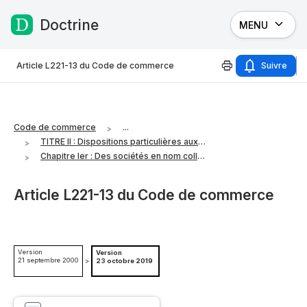
Doctrine
MENU
Passer au contenu
Article L221-13 du Code de commerce
Suivre
Code de commerce
...
TITRE II : Dispositions particulières aux diverses sociétés commerciales
Chapitre Ier : Des sociétés en nom collectif
Article L221-13 du Code de commerce
Version
Version
21 septembre 2000
>
23 octobre 2019