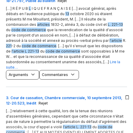
18-21.797, Publié au bulletin
Rejet
[…] R É P U B
L
I Q U E F R A N Ç A I S E […] avocat général, après
débats en l'audience publique du
13
octobre 2020 où étaient
présents M me Mouillard, président, M. […] Il résulte de la
combinaison des
articles
1832-2, alinéa 3, du code civil et
L. 221-13
du
code de commerce
que la revendication de la qualité d'associé
par le conjoint d'un associé en nom, […] à défaut de délibération,
adressé à la société et annexé au procès-verbal prévu par
l'article
R.
221
-2 du
code de commerce
. […] qu'il s'ensuit que les dispositions
de
l'article L 221-13
du
code de commerce
sont opposables à M me
W… et que la reconnaissance de sa qualité d'associée était
subordonnée au consentement unanime des associés, […]
Lire la
suite…
Arguments
Commentaires
3
.
Cour de cassation, Chambre commerciale, 10 septembre 2013,
12-20.523, Inédit
Rejet
[…] relativement à cette qualité, lors de la tenue des réunions
d'assemblées générales, cependant que cette circonstance n'était
pas de nature à permettre la régularisation du défaut d'agrément des
associés, la cour d'appel a violé
l'article L. 221-13
du
code de
commerce
; […] ET AUX MOTIFS EVENTUELLEMENT ADOPTES QUE