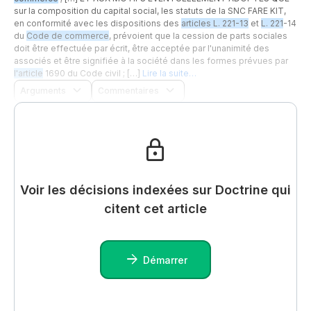
sur la composition du capital social, les statuts de la SNC FARE KIT,
en conformité avec les dispositions des
articles L. 221-13
et
L. 221
-14
du
Code de commerce
, prévoient que la cession de parts sociales
doit être effectuée par écrit, être acceptée par l'unanimité des
associés et être signifiée à la société dans les formes prévues par
l'article
1690 du Code civil ; […]
Lire la suite…
Arguments
Commentaires
Voir les décisions indexées sur Doctrine qui
citent cet article
Démarrer