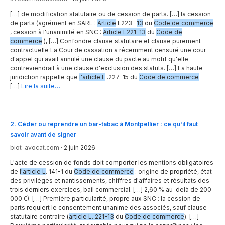
[…] de modification statutaire ou de cession de parts. […] la cession
de parts (agrément en SARL :
Article
L223-
13
du
Code de commerce
, cession à l'unanimité en SNC :
Article L221-13
du
Code de
commerce
), […] Confondre clause statutaire et clause purement
contractuelle La Cour de cassation a récemment censuré une cour
d'appel qui avait annulé une clause du pacte au motif qu'elle
contreviendrait à une clause d'exclusion des statuts. […] La haute
juridiction rappelle que
l'article L
.227-15 du
Code de commerce
[…]
Lire la suite…
2
.
Céder ou reprendre un bar-tabac à Montpellier : ce qu'il faut
savoir avant de signer
biot-avocat.com
·
2 juin 2026
L'acte de cession de fonds doit comporter les mentions obligatoires
de
l'article L
. 141-1 du
Code de commerce
: origine de propriété, état
des privilèges et nantissements, chiffres d'affaires et résultats des
trois derniers exercices, bail commercial. […] 2,60 % au-delà de 200
000 €). […] Première particularité, propre aux SNC : la cession de
parts requiert le consentement unanime des associés, sauf clause
statutaire contraire (
article L. 221-13
du
Code de commerce
). […]