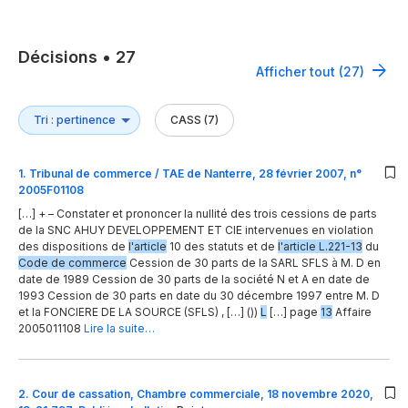
Décisions
•
27
Afficher tout (27)
CASS (7)
1
.
Tribunal de commerce / TAE de Nanterre, 28 février 2007, n°
2005F01108
[…] + – Constater et prononcer la nullité des trois cessions de parts
de la SNC AHUY DEVELOPPEMENT ET CIE intervenues en violation
des dispositions de
l'article
10 des statuts et de
l'article L.221-13
du
Code de commerce
Cession de 30 parts de la SARL SFLS à M. D en
date de 1989 Cession de 30 parts de la société N et A en date de
1993 Cession de 30 parts en date du 30 décembre 1997 entre M. D
et la FONCIERE DE LA SOURCE (SFLS) , […] ())
L
[…] page
13
Affaire
2005011108
Lire la suite…
2
.
Cour de cassation, Chambre commerciale, 18 novembre 2020,