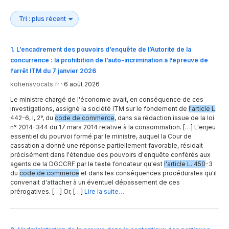
1
.
L’encadrement des pouvoirs d’enquête de l’Autorité de la
concurrence : la prohibition de l’auto-incrimination à l’épreuve de
l’arrêt ITM du 7 janvier 2026
kohenavocats.fr
·
6 août 2026
Le ministre chargé de l'économie avait, en conséquence de ces
investigations, assigné la société ITM sur le fondement de
l'article L
.
442-6, I, 2°, du
code de commerce
, dans sa rédaction issue de la loi
n° 2014-344 du 17 mars 2014 relative à la consommation. […] L'enjeu
essentiel du pourvoi formé par le ministre, auquel la Cour de
cassation a donné une réponse partiellement favorable, résidait
précisément dans l'étendue des pouvoirs d'enquête conférés aux
agents de la DGCCRF par le texte fondateur qu'est
l'article L. 450
-3
du
code de commerce
et dans les conséquences procédurales qu'il
convenait d'attacher à un éventuel dépassement de ces
prérogatives. […] Or, […]
Lire la suite…