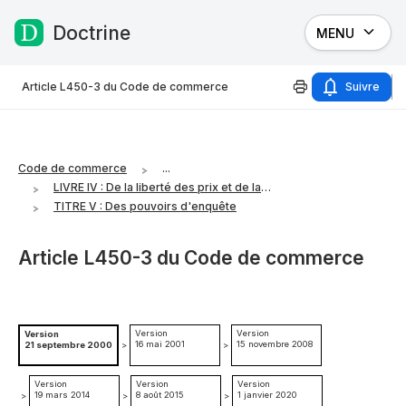
Doctrine
MENU
Passer au contenu
Article L450-3 du Code de commerce
Suivre
Code de commerce
...
LIVRE IV : De la liberté des prix et de la concurrence
TITRE V : Des pouvoirs d'enquête
Article L450-3 du Code de commerce
Version
Version
Version
16 mai 2001
15 novembre 2008
21 septembre 2000
>
>
Version
Version
Version
19 mars 2014
8 août 2015
1 janvier 2020
>
>
>