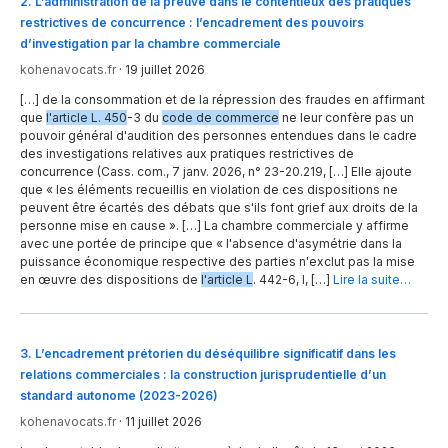
2
.
L’administration de la preuve dans le contentieux des pratiques
restrictives de concurrence : l’encadrement des pouvoirs
d’investigation par la chambre commerciale
kohenavocats.fr
·
19 juillet 2026
[…] de la consommation et de la répression des fraudes en affirmant
que
l'article L. 450
-3 du
code de commerce
ne leur confère pas un
pouvoir général d'audition des personnes entendues dans le cadre
des investigations relatives aux pratiques restrictives de
concurrence (Cass. com., 7 janv. 2026, n° 23-20.219, […] Elle ajoute
que « les éléments recueillis en violation de ces dispositions ne
peuvent être écartés des débats que s'ils font grief aux droits de la
personne mise en cause ». […] La chambre commerciale y affirme
avec une portée de principe que « l'absence d'asymétrie dans la
puissance économique respective des parties n'exclut pas la mise
en œuvre des dispositions de
l'article L
. 442-6, I, […]
Lire la suite…
3
.
L’encadrement prétorien du déséquilibre significatif dans les
relations commerciales : la construction jurisprudentielle d’un
standard autonome (2023-2026)
kohenavocats.fr
·
11 juillet 2026