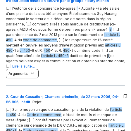
d’obstruction mises en oeuvre par le groupe Fleury Michon
[…] l'Autorité de la concurrence (ci-après
l
'« Autorité ») a été saisie
d'une plainte de la société anonyme Établissements Guy Harang
concernant le secteur de la découpe de porcs dans la région
parisienne, […] commercialisés sous marque de distributeur (ci-
après « MDD ») ou sous forme de premiers prix en France4.
3
. […]
par ordonnance du 2 mai 2013 prise sur le fondement de
l'article L.
450
-4 du
code de commerce
, […] les rapporteurs de l'Autorité
mettent en œuvre les moyens d'investigation prévus aux
articles L.
450
-1 à
L. 450
-8 et R.
450
-1 et R.
450
-2 du même code. […] Le
quatrième alinéa de
l'article L. 450-3
dudit code prévoit : « [
l
]es
agents peuvent exiger la communication et obtenir ou prendre copie,
[…]
Lire la suite…
Arguments
2
.
Cour de Cassation, Chambre criminelle, du 22 mars 2006, 04-
86.895, Inédit
Rejet
[…] Sur le moyen unique de cassation, pris de la violation de
l'article
L. 450
-4 du
Code de commerce
, défaut de motifs et manque de
base légale ; […] ont été remises par l'avocat du demandeur de
clémence sur demande de la D.G.C.C.R.F., en application de
l'article L.
450-3
du
Code de commerce
et la Commission européenne ; […] qui