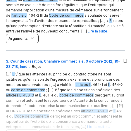
semble en avoir usé de manière régulière ; que l'entreprise qui
demande l'application d'une mesure de clémence sur le fondement
de
l'article L
. 464-2 III du
Code de commerce
a souhaité conserver
l'anonymat, afin d'éviter des mesures de représailles ; […] «
3
) alors
qu'une présomption d'entente sur la répartition du marché, qui vise à
entraver l'arrivée de nouveaux concurrents, […]
Lire la suite…
Arguments
3
.
Cour de cassation, Chambre commerciale, 9 octobre 2012, 10-
28.718, Inédit
Rejet
[…]
3
°/ que les atteintes au principe du contradictoire ne sont
justifiées qu'en raison de l'urgence à examiner et à prononcer des
mesures conservatoires ; […] a violé les
articles L
. 464-1 et
L
. 464-2
du
code de commerce
; […] 1°/ que les dispositions spéciales des
articles L. 450-3
et
L
. 461-4 du
code de commerce
dérogent au droit
commun et autorisent le rapporteur de l'Autorité de la concurrence à
demander à toute entreprise la communication de tous livres, […] 1°)
ALORS QUE les dispositions spéciales des
articles L 450-3
et
L
461-
4 du
Code de commerce
dérogent au droit commun et autorisent le
rapporteur de l'Autorité de la concurrence à demander à toute
entreprise la communication de tous livres, […]
Lire la suite…