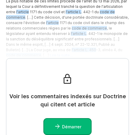
La plus notable de ces limites procède de l'arrêt du 13 mai 2026, par
lequel la Cour a définitivement tranché la question de l'articulation
entre
l'article
1171 du code civil et
l'article L
. 442-1 du
code de
commerce
. […] Cette décision, d'une portée doctrinale considérable,
consacre l'éviction de
l'article
1171 du code civil dans le champ des
relations commerciales régies par le
code de commerce
, le
législateur ayant entendu réserver à
l'article L
. 442-1 le monopole de
la sanction du déséquilibre significatif entre professionnels. […]
Dans le même esprit, […] 4 sept. 2024, n° 22-12.321, Publié au
Bulletin). […] La Cour juge, au visa de
l'article L. 450
-3, alinéa 4, du
code de commerce
, […]
Lire la suite…
Voir les commentaires indexés sur Doctrine
qui citent cet article
Démarrer