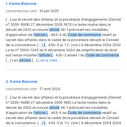
1
.
Karine Biancone
concurrences.com
·
10 juin 2025
[…] sur le secret des affaires et la procédure d'engagements (Décret
n° 2005-1668) 27 décembre 2005 1970 Le texte insère dans le
décret de 2002 un nouvel
article
36-1 précisant les modalités
d'application de
l'article L
. 463-4 du
Code de commerce
relatif au
secret des affaires dans le cadre de la procédure devant le Conseil
de la concurrence. […]
L
. 430-3 al. 1 C. com.) 9 décembre 2004 2020
La loi n° 2004-1343 du 9 décembre 2004 de simplification du droit
est venue modifier
l'article L
. 430-3 alinéa 1 du
Code de commerce
.
[…] Les
articles
[…]
Lire la suite…
2
.
Karine Biancone
concurrences.com
·
17 avril 2024
[…] sur le secret des affaires et la procédure d'engagements (Décret
n° 2005-1668) 27 décembre 2005 1962 Le texte insère dans le
décret de 2002 un nouvel
article
36-1 précisant les modalités
d'application de
l'article L
. 463-4 du
Code de commerce
relatif au
secret des affaires dans le cadre de la procédure devant le Conseil
de la concurrence. […]
L
. 430-3 al. 1 C. com.) 9 décembre 2004 2004