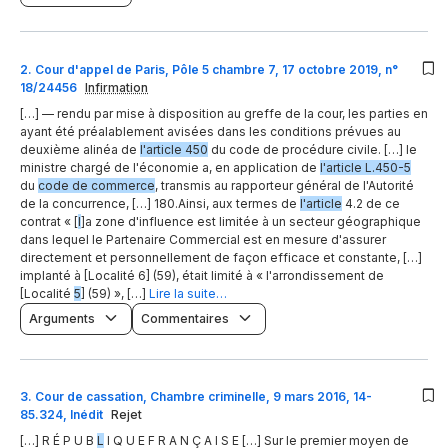
2
.
Cour d'appel de Paris, Pôle 5 chambre 7, 17 octobre 2019, n°
18/24456
Infirmation
[…] — rendu par mise à disposition au greffe de la cour, les parties en
ayant été préalablement avisées dans les conditions prévues au
deuxième alinéa de
l'article 450
du code de procédure civile. […] le
ministre chargé de l'économie a, en application de
l'article L.450-5
du
code de commerce
, transmis au rapporteur général de l'Autorité
de la concurrence, […] 180.Ainsi, aux termes de
l'article
4.2 de ce
contrat « [
l
]a zone d'influence est limitée à un secteur géographique
dans lequel le Partenaire Commercial est en mesure d'assurer
directement et personnellement de façon efficace et constante, […]
implanté à [Localité 6] (59), était limité à « l'arrondissement de
[Localité
5
] (59) », […]
Lire la suite…
Arguments
Commentaires
3
.
Cour de cassation, Chambre criminelle, 9 mars 2016, 14-
85.324, Inédit
Rejet
[…] R É P U B
L
I Q U E F R A N Ç A I S E […] Sur le premier moyen de