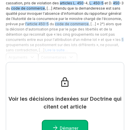
cassation, pris de violation des
articles L. 450
-4,
L. 450-5
et D.
450
-3
du
code de commerce
, […] Attendu que la demanderesse est sans
qualité pour invoquer l'absence d'information du rapporteur général
de l'Autorité de la concurrence par le ministre chargé de l'économie,
prévue par
l'article 450-5
du
code de commerce
, […] « 2°) alors que
la décision d'autorisation prise par le juge des libertés et de la
détention qui reconnaît que « les cinq groupements ne sont pas
concurrents entre eux pour l'attribution d'un même lot » et que « les
5
groupements se positionnent sur des lots différents », ne pouvait,
sans contradiction, […]
Lire la suite…
Arguments
Commentaires
Voir les décisions indexées sur Doctrine qui
citent cet article
Démarrer