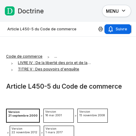
Doctrine
MENU
Passer au contenu
Article L450-5 du Code de commerce
Suivre
Code de commerce
...
LIVRE IV : De la liberté des prix et de la concurrence
TITRE V : Des pouvoirs d'enquête
Article L450-5 du Code de commerce
Version
Version
Version
16 mai 2001
15 novembre 2008
21 septembre 2000
>
>
Version
Version
22 novembre 2012
1 mars 2017
>
>