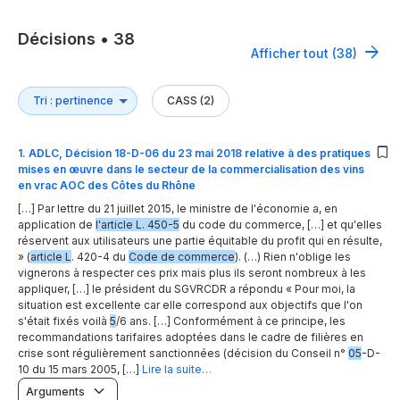
Décisions
•
38
Afficher tout (38)
CASS (2)
1
.
ADLC, Décision 18-D-06 du 23 mai 2018 relative à des pratiques
mises en œuvre dans le secteur de la commercialisation des vins
en vrac AOC des Côtes du Rhône
[…] Par lettre du 21 juillet 2015, le ministre de l'économie a, en
application de
l'article L. 450-5
du code du commerce, […] et qu'elles
réservent aux utilisateurs une partie équitable du profit qui en résulte,
» (
article L
. 420-4 du
Code de commerce
). (…) Rien n'oblige les
vignerons à respecter ces prix mais plus ils seront nombreux à les
appliquer, […] le président du SGVRCDR a répondu « Pour moi, la
situation est excellente car elle correspond aux objectifs que l'on
s'était fixés voilà
5
/6 ans. […] Conformément à ce principe, les
recommandations tarifaires adoptées dans le cadre de filières en
crise sont régulièrement sanctionnées (décision du Conseil n°
05
-D-
10 du 15 mars 2005, […]
Lire la suite…
Arguments