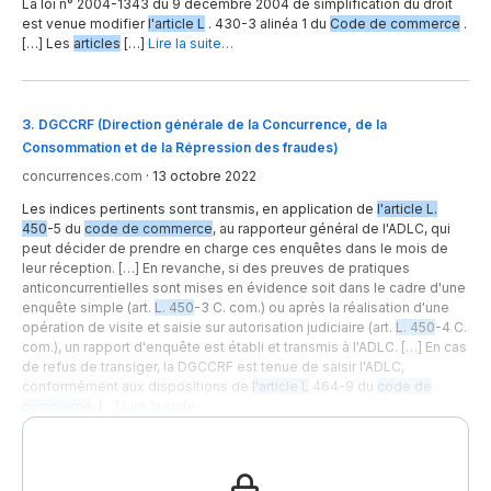
La loi n° 2004-1343 du 9 décembre 2004 de simplification du droit
est venue modifier
l'article L
. 430-3 alinéa 1 du
Code de commerce
.
[…] Les
articles
[…]
Lire la suite…
3
.
DGCCRF (Direction générale de la Concurrence, de la
Consommation et de la Répression des fraudes)
concurrences.com
·
13 octobre 2022
Les indices pertinents sont transmis, en application de
l'article L.
450
-5 du
code de commerce
, au rapporteur général de l'ADLC, qui
peut décider de prendre en charge ces enquêtes dans le mois de
leur réception. […] En revanche, si des preuves de pratiques
anticoncurrentielles sont mises en évidence soit dans le cadre d'une
enquête simple (art.
L. 450
-3 C. com.) ou après la réalisation d'une
opération de visite et saisie sur autorisation judiciaire (art.
L. 450
-4 C.
com.), un rapport d'enquête est établi et transmis à l'ADLC. […] En cas
de refus de transiger, la DGCCRF est tenue de saisir l'ADLC,
conformément aux dispositions de
l'article L
.464-9 du
code de
commerce
. […]
Lire la suite…