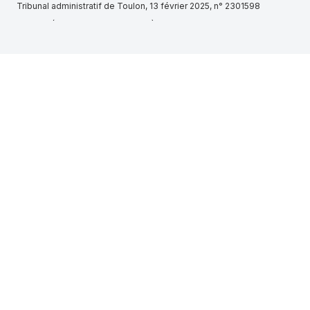
Tribunal administratif de Toulon, 13 février 2025, n° 2301598
CLADER (PLOEMEUR, 798259149)
Tribunal de grande instance de Paris, 5e chambre 1re section, 16
décembre 2014, n° 14/10077