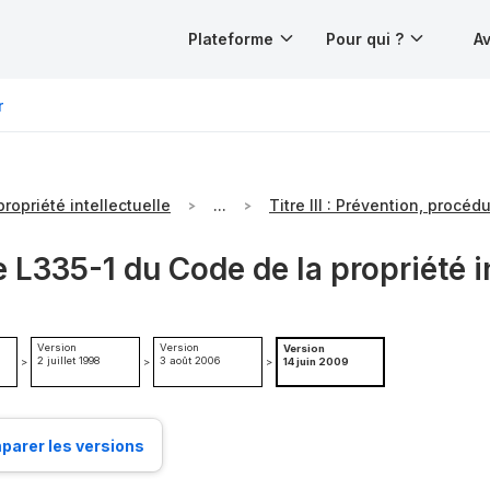
Plateforme
Pour qui ?
Av
r
ropriété intellectuelle
...
e L335-1 du Code de la propriété i
Version
Version
Version
2 juillet 1998
3 août 2006
>
>
>
14 juin 2009
arer les versions