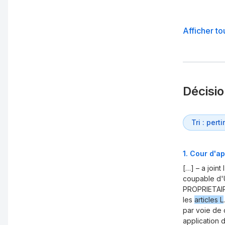
Afficher to
Décisi
1
.
Cour d'ap
[…] – a joint
coupable d
PROPRIETAIRE
les
articles L
par voie de 
application 