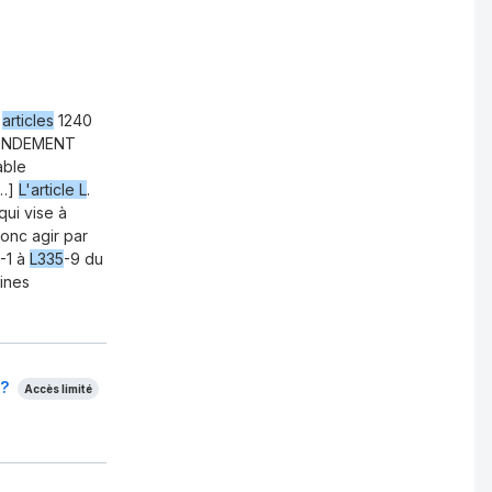
x
articles
1240
 FONDEMENT
able
[…]
L'article L
.
ui vise à
onc agir par
-1 à
L335
-9 du
eines
 ?
Accès limité