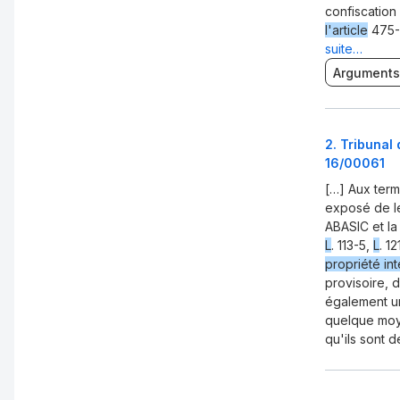
confiscation
l'article
475-
suite…
Arguments
2
.
Tribunal 
16/00061
[…] Aux term
exposé de l
ABASIC et la
L
. 113-5,
L
. 12
propriété int
provisoire, d
également un
quelque moye
qu'ils sont d