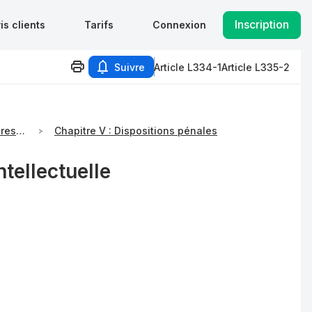
Inscription
is clients
Tarifs
Connexion
Suivre
Article L334-1
Article L335-2
Titre III : Prévention, procédures et sanctions
Chapitre V : Dispositions pénales
ntellectuelle