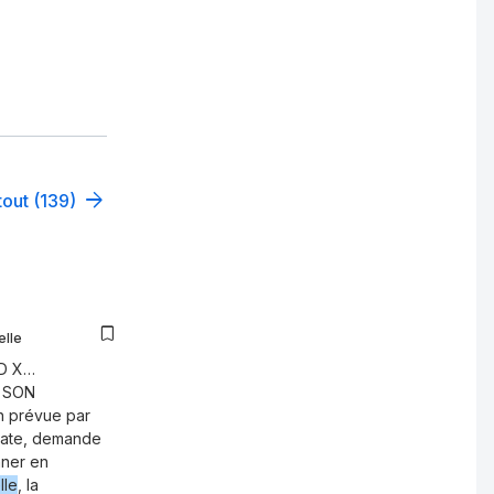
tout (139)
elle
RD X…
 SON
n prévue par
cate, demande
nner en
lle
, la