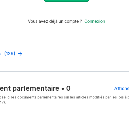
Vous avez déjà un compte ?
Connexion
ut (139)
nt parlementaire
•
0
Affiche
se ici les documents parlementaires sur les articles modifiés par les lois à p
17).