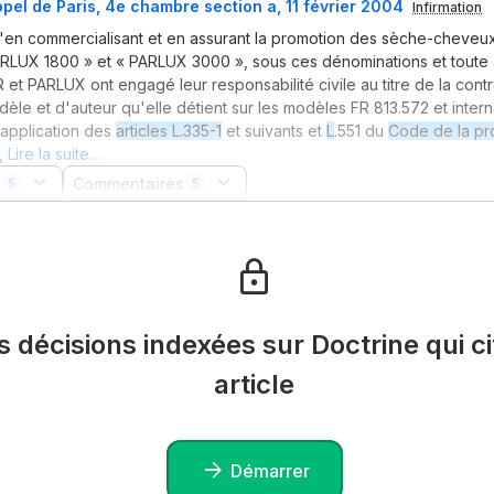
pel de Paris, 4e chambre section a, 11 février 2004
Infirmation
u'en commercialisant et en assurant la promotion des sèche-cheve
RLUX 1800 » et « PARLUX 3000 », sous ces dénominations et toute a
 et PARLUX ont engagé leur responsabilité civile au titre de la con
dèle et d'auteur qu'elle détient sur les modèles FR 813.572 et inter
application des
articles L.335-1
et suivants et
L
.551 du
Code de la pr
,
Lire la suite…
Commentaires
5
5
es décisions indexées sur Doctrine qui ci
article
Démarrer