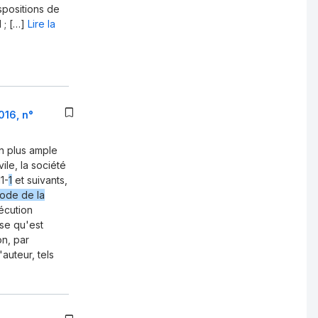
spositions de
 ; […]
Lire la
016, n°
un plus ample
le, la société
11-
1
et suivants,
ode de la
xécution
se qu'est
on, par
auteur, tels