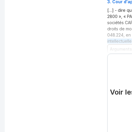
3
.
Cour d'ap
[…] - dire q
2800 », « PA
sociétés CAR
droits de mo
048.224, en 
intellectuelle
Arguments
Voir l