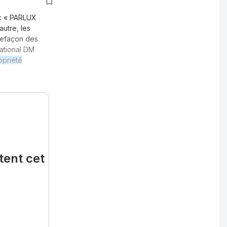
ux « PARLUX
utre, les
trefaçon des
national DM
opriété
tent cet