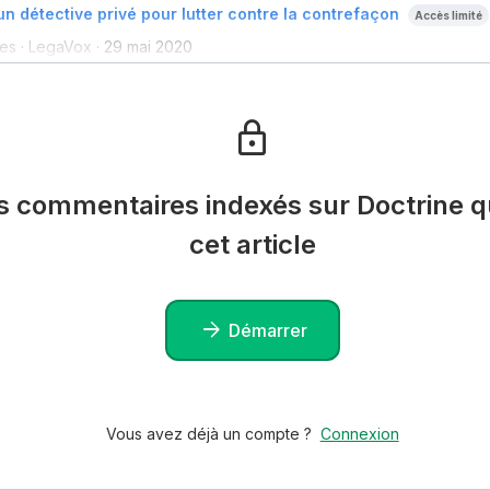
n détective privé pour lutter contre la contrefaçon
Accès limité
ves
·
LegaVox
·
29 mai 2020
es commentaires indexés sur Doctrine qu
cet article
Démarrer
Vous avez déjà un compte ?
Connexion