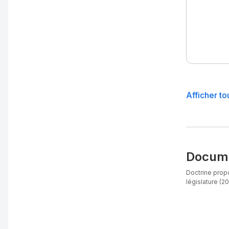
Afficher to
Docume
Doctrine propo
législature (20