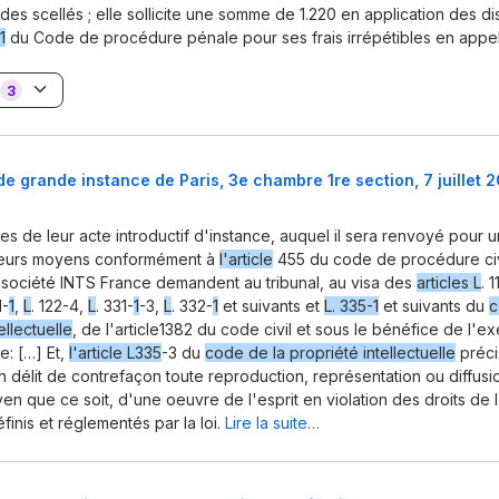
 des scellés ; elle sollicite une somme de 1.220 en application des di
1
du Code de procédure pénale pour ses frais irrépétibles en appel
3
de grande instance de Paris, 3e chambre 1re section, 7 juillet 2
es de leur acte introductif d'instance, auquel il sera renvoyé pour 
eurs moyens conformément à
l'article
455 du code de procédure civi
 société INTS France demandent au tribunal, au visa des
articles L
. 1
1-
1
,
L
. 122-4,
L
. 331-
1
-3,
L
. 332-
1
et suivants et
L. 335-1
et suivants du
c
ellectuelle
, de l'article1382 du code civil et sous le bénéfice de l'e
e: […] Et,
l'article L335
-3 du
code de la propriété intellectuelle
préci
 délit de contrefaçon toute reproduction, représentation ou diffusi
n que ce soit, d'une oeuvre de l'esprit en violation des droits de l'
éfinis et réglementés par la loi.
Lire la suite…