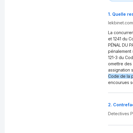
1
.
Quelle re
lekbinet.com
La concurren
et 1241 du 
PÉNAL DU PA
pénalement 
121-3 du Cod
omettre des 
assignation 
Code de la p
encourues se
2
.
Contrefaç
Detectives 