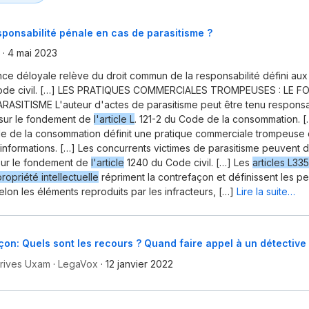
sponsabilité pénale en cas de parasitisme ?
·
4 mai 2023
ce déloyale relève du droit commun de la responsabilité défini au
Code civil. […] LES PRATIQUES COMMERCIALES TROMPEUSES : LE
RASITISME L'auteur d'actes de parasitisme peut être tenu respons
sur le fondement de
l'article L
. 121-2 du Code de la consommation. 
e de la consommation définit une pratique commerciale trompeuse q
informations. […] Les concurrents victimes de parasitisme peuvent d
sur le fondement de
l'article
1240 du Code civil. […] Les
articles L335
ropriété intellectuelle
répriment la contrefaçon et définissent les p
lon les éléments reproduits par les infracteurs, […]
Lire la suite…
on: Quels sont les recours ? Quand faire appel à un détective
Prives Uxam
·
LegaVox
·
12 janvier 2022