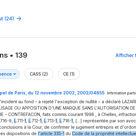
ut (24)
ons
•
139
Afficher 
CASS (2)
CE (1)
pel de Paris, du 12 novembre 2002, 2002/04855
Infirmation parti
 l'incident au fond – a rejeté l'exception de nullité – a déclaré LAZA
'USAGE OU APPOSITION D'UNE MARQUE SANS L'AUTORISATION DE
 – CONTREFACON, faits commis courant 1998 , à Chelles, infractio
.716-9,
L
.711-
1
,
L
.712-
1
,
L
.713-
1
,
L
.716-
1
, […] représentée par son avo
conclusions à la Cour, de confirmer le jugement entrepris et d'ordo
des dispositions de
l'article 335-1
du
Code de la propriété intellectue