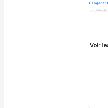
3
.
Engager u
Fox Détecti
Voir l