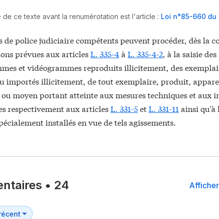
de ce texte avant la renumérotation est l'article :
Loi n°85-660 du 3 
rs de police judiciaire compétents peuvent procéder, dès la c
ions prévues aux articles
L. 335-4
à
L. 335-4-2
, à la saisie des
es et vidéogrammes reproduits illicitement, des exemplaire
u importés illicitement, de tout exemplaire, produit, appareil
ou moyen portant atteinte aux mesures techniques et aux i
s respectivement aux articles
L. 331-5
et
L. 331-11
ainsi qu'à 
pécialement installés en vue de tels agissements.
ntaires
•
24
Afficher