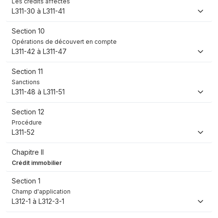
Les crédits affectés
L311-30 à L311-41
Section 10
Opérations de découvert en compte
L311-42 à L311-47
Section 11
Sanctions
L311-48 à L311-51
Section 12
Procédure
L311-52
Chapitre II
Crédit immobilier
Section 1
Champ d'application
L312-1 à L312-3-1