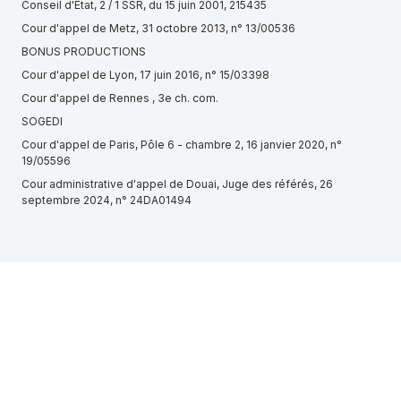
Conseil d'Etat, 2 / 1 SSR, du 15 juin 2001, 215435
Cour d'appel de Metz, 31 octobre 2013, n° 13/00536
BONUS PRODUCTIONS
Cour d'appel de Lyon, 17 juin 2016, n° 15/03398
Cour d'appel de Rennes , 3e ch. com.
SOGEDI
Cour d'appel de Paris, Pôle 6 - chambre 2, 16 janvier 2020, n°
19/05596
Cour administrative d'appel de Douai, Juge des référés, 26
septembre 2024, n° 24DA01494
Cour d'appel d'Aix-en-Provence, Chambre 1 11 referes, 1er juillet
2024, n° 24/00153
Cour d'appel de Paris, Pôle 5 chambre 5, 20 juin 2024, n° 21/17385
EL'COIFF (SAINT-ETIENNE, 821743929)
MAISON BAGARRE (NANTES, 895295160)
CHALI AAM (TROYES, 847583119)
Tribunal administratif de Strasbourg, 4ème chambre, 5 novembre
2024, n° 2106541
Cour de cassation, Chambre civile 2, 26 octobre 2017, 16-24.703,