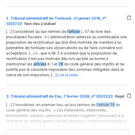
2
.
Tribunal administratif de Toulouse, 21 janvier 2016, n°
1303720
Non-lieu à statuer
[…] Considérant qu'aux termes de
l'article
L. 57 du livre des
procédures fiscales : « L'administration adresse au contribuable une
proposition de rectification qui doit être motivée de manière à lui
permettre de formuler ses observations ou de faire connaître son
acceptation. (…) » ; que si M. Z A soutient que la proposition de
rectification n'est pas motivée dès lors qu'elle se borne à
mentionner les
articles
6-1 et
79
du code général des impôts et ne
justifie pas le caractère imposable des sommes intégrées dans le
calcul de son imposition, […]
Lire la suite…
3
.
Tribunal administratif de Pau, 7 février 2008, n° 0502223
Rejet
[…] Considérant, en premier lieu, qu'aux termes de
l'article 79
du
code général des impôts : « Les traitements, indemnités,
émoluments, salaires, pensions et rentes viagères concourent à la
formation du revenu global servant de base à l'impôt sur le revenu »
;
Lire la suite…