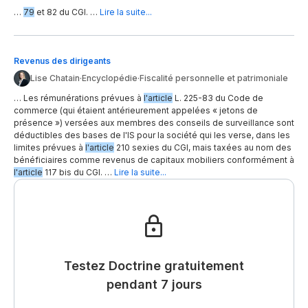
…
79
et 82 du CGI. …
Lire la suite...
Revenus des dirigeants
Lise Chatain
·
Encyclopédie
·
Fiscalité personnelle et patrimoniale
… Les rémunérations prévues à
l'article
L. 225-83 du Code de
commerce (qui étaient antérieurement appelées « jetons de
présence ») versées aux membres des conseils de surveillance sont
déductibles des bases de l'IS pour la société qui les verse, dans les
limites prévues à
l'article
210 sexies du CGI, mais taxées au nom des
bénéficiaires comme revenus de capitaux mobiliers conformément à
l'article
117 bis du CGI. …
Lire la suite...
Testez Doctrine gratuitement
pendant 7 jours