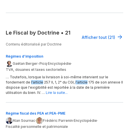
Le Fiscal by Doctrine
•
21
Afficher tout (21)
Contenu éditorialisé par Doctrine
Régimes d’imposition
Gaëtan Berger-Picq
·
Encyclopédie
·
TVA, douanes et taxes sectorielles
… Toutefois, lorsque la livraison à soi-même intervient sur le
fondement de
l'article
257 II, 1, 2° du CGI,
l'article
175 de son annexe II
dispose que l'exigibilité est reportée à la date de la première
utilisation du bien. IV. …
Lire la suite...
Régime fiscal des PEA et PEA-PME
Alan Sournac
·
Frédéric Parrenin
·
Encyclopédie
·
Fiscalité personnelle et patrimoniale