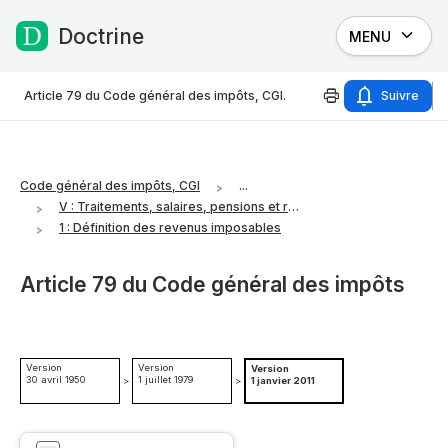
Doctrine
MENU
Passer au contenu
Article 79 du Code général des impôts, CGI.
Suivre
Code général des impôts, CGI
...
V : Traitements, salaires, pensions et rentes viagères
1 : Définition des revenus imposables
Article 79 du Code général des impôts
Version
Version
Version
30 avril 1950
1 juillet 1979
>
>
1 janvier 2011