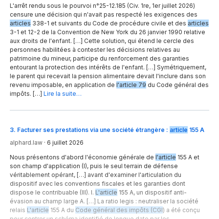
L'arrêt rendu sous le pourvoi n°25-12.185 (Civ. 1re, 1er juillet 2026)
censure une décision qui n'avait pas respecté les exigences des
articles
338-1 et suivants du Code de procédure civile et des
articles
3-1 et 12-2 de la Convention de New York du 26 janvier 1990 relative
aux droits de l'enfant. […] Cette solution, qui étend le cercle des
personnes habilitées à contester les décisions relatives au
patrimoine du mineur, participe du renforcement des garanties
entourant la protection des intérêts de l'enfant. […] Symétriquement,
le parent qui recevait la pension alimentaire devait l'inclure dans son
revenu imposable, en application de
l'article 79
du Code général des
impôts. […]
Lire la suite…
3
.
Facturer ses prestations via une société étrangère :
article
155 A
alphard.law
·
6 juillet 2026
Nous présentons d'abord l'économie générale de
l'article
155 A et
son champ d'application (I), puis le seul terrain de défense
véritablement opérant, […] avant d'examiner l'articulation du
dispositif avec les conventions fiscales et les garanties dont
dispose le contribuable (III). I.
L'article
155 A, un dispositif anti-
évasion au champ large A. […] La ratio legis : neutraliser la société
relais
L'article
155 A du
Code général des impôts (CGI
) a été conçu
pour contrer un schéma identifié de longue date par les