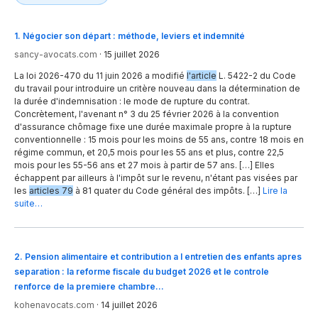
1
.
Négocier son départ : méthode, leviers et indemnité
sancy-avocats.com
·
15 juillet 2026
La loi 2026-470 du 11 juin 2026 a modifié
l'article
L. 5422-2 du Code
du travail pour introduire un critère nouveau dans la détermination de
la durée d'indemnisation : le mode de rupture du contrat.
Concrètement, l'avenant n° 3 du 25 février 2026 à la convention
d'assurance chômage fixe une durée maximale propre à la rupture
conventionnelle : 15 mois pour les moins de 55 ans, contre 18 mois en
régime commun, et 20,5 mois pour les 55 ans et plus, contre 22,5
mois pour les 55-56 ans et 27 mois à partir de 57 ans. […] Elles
échappent par ailleurs à l'impôt sur le revenu, n'étant pas visées par
les
articles 79
à 81 quater du Code général des impôts. […]
Lire la
suite…
2
.
Pension alimentaire et contribution a l entretien des enfants apres
separation : la reforme fiscale du budget 2026 et le controle
renforce de la premiere chambre…
kohenavocats.com
·
14 juillet 2026