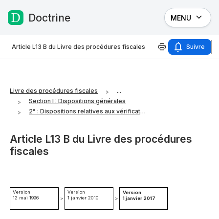
Doctrine
MENU
Passer au contenu
Article L13 B du Livre des procédures fiscales
Suivre
Livre des procédures fiscales
...
Section I : Dispositions générales
2° : Dispositions relatives aux vérifications des comptabilités
Article L13 B du Livre des procédures
fiscales
Version
Version
Version
12 mai 1996
1 janvier 2010
>
>
1 janvier 2017