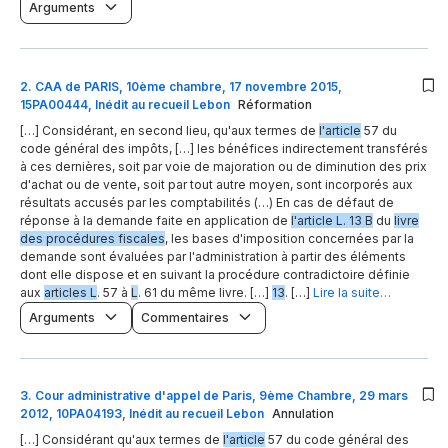
Arguments
2
.
CAA de PARIS, 10ème chambre, 17 novembre 2015,
15PA00444, Inédit au recueil Lebon
Réformation
[…] Considérant, en second lieu, qu'aux termes de
l'article
57 du
code général des impôts, […] les bénéfices indirectement transférés
à ces dernières, soit par voie de majoration ou de diminution des prix
d'achat ou de vente, soit par tout autre moyen, sont incorporés aux
résultats accusés par les comptabilités (…) En cas de défaut de
réponse à la demande faite en application de
l'article L. 13 B
du
livre
des procédures fiscales
, les bases d'imposition concernées par la
demande sont évaluées par l'administration à partir des éléments
dont elle dispose et en suivant la procédure contradictoire définie
aux
articles L
. 57 à
L
. 61 du même livre. […]
13
. […]
Lire la suite…
Arguments
Commentaires
3
.
Cour administrative d'appel de Paris, 9ème Chambre, 29 mars
2012, 10PA04193, Inédit au recueil Lebon
Annulation
[…] Considérant qu'aux termes de
l'article
57 du code général des