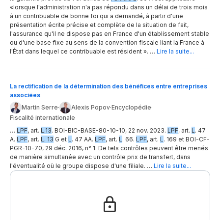
«lorsque l'administration n'a pas répondu dans un délai de trois mois
à un contribuable de bonne foi qui a demandé, à partir d'une
présentation écrite précise et complète de la situation de fait,
l'assurance qu'il ne dispose pas en France d'un établissement stable
ou d'une base fixe au sens de la convention fiscale liant la France à
l'État dans lequel ce contribuable est résident ». …
Lire la suite...
La rectification de la détermination des bénéfices entre entreprises
associées
Martin Serre
·
Alexis Popov
·
Encyclopédie
·
Fiscalité internationale
…
LPF
, art.
L.13
. BOI-BIC-BASE-80-10-10, 22 nov. 2023.
LPF
, art.
L
. 47
A.
LPF
, art.
L. 13
G et
L
. 47 AA.
LPF
, art.
L
. 66.
LPF
, art.
L
. 169 et BOI-CF-
PGR-10-70, 29 déc. 2016, n° 1. De tels contrôles peuvent être menés
de manière simultanée avec un contrôle prix de transfert, dans
l'éventualité où le groupe dispose d'une filiale. …
Lire la suite...