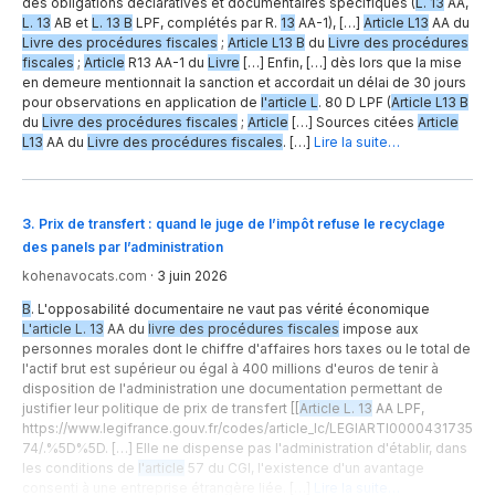
des obligations déclaratives et documentaires spécifiques (
L. 13
AA,
L. 13
AB et
L. 13 B
LPF, complétés par R.
13
AA-1), […]
Article L13
AA du
Livre des procédures fiscales
;
Article L13 B
du
Livre des procédures
fiscales
;
Article
R13 AA-1 du
Livre
[…] Enfin, […] dès lors que la mise
en demeure mentionnait la sanction et accordait un délai de 30 jours
pour observations en application de
l'article L
. 80 D LPF (
Article L13 B
du
Livre des procédures fiscales
;
Article
[…] Sources citées
Article
L13
AA du
Livre des procédures fiscales
. […]
Lire la suite…
3
.
Prix de transfert : quand le juge de l’impôt refuse le recyclage
des panels par l’administration
kohenavocats.com
·
3 juin 2026
B
. L'opposabilité documentaire ne vaut pas vérité économique
L'article L. 13
AA du
livre des procédures fiscales
impose aux
personnes morales dont le chiffre d'affaires hors taxes ou le total de
l'actif brut est supérieur ou égal à 400 millions d'euros de tenir à
disposition de l'administration une documentation permettant de
justifier leur politique de prix de transfert [[
Article L. 13
AA LPF,
https://www.legifrance.gouv.fr/codes/article_lc/LEGIARTI0000431735
74/.%5D%5D. […] Elle ne dispense pas l'administration d'établir, dans
les conditions de
l'article
57 du CGI, l'existence d'un avantage
consenti à une entreprise étrangère liée. […]
Lire la suite…