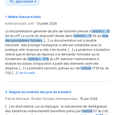
1
.
Maître Hassan Kohen
kohenavocats.com
·
13 juillet 2026
La documentation générale de prix de transfert prévue à
l'article L. 13
AA du LPF Le socle du dispositif réside dans
l'article L. 13
AA du
livre
des procédures fiscales
, […] La documentation est à double
tranchant : elle protège l'entreprise si elle est cohérente avec la
pratique, elle l'expose si elle s'en écarte. […] La juridiction a toutefois
relevé que le défaut de réponse à la demande formulée sur le
fondement de
l'article L. 13 B
du LPF autorise l'administration à
évaluer les bases d'imposition à partir des éléments dont elle
dispose. […] La première sanction, prévue au I de
l'article
1735 ter du
CGI, […]
Lire la suite…
2
.
Régime du contrôle des prix de transfert
Patrick Michaud
·
Études fiscales internationales
·
15 juin 2026
[…] en droit interne, sur un triptyque : le mécanisme de réintégration
des bénéfices indirectement transférés prévu par
l'article
57 du CGI,