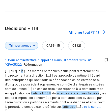
Décisions
•
114
Afficher tout (114)
CASS (11)
CE (2)
1
.
Cour administrative d'appel de Paris, 11 octobre 2012, n°
10PA05322
Réformation
[…] ou que
b
) Les mêmes personnes participent directement ou
indirectement à la direction, […] Il est procédé de même à l'égard
des entreprises qui sont sous la dépendance d'une entreprise ou
d'un groupe possédant également le contrôle d'entreprises situées
hors de France (…) En cas de défaut de réponse à la demande faite
en application de
l'article L. 13 B
du
livre des procédures fiscales
, les
bases d'imposition concernées par la demande sont évaluées par
l'administration à partir des éléments dont elle dispose et en suivant
la procédure contradictoire définie aux
articles L
[…]
Lire la suite…