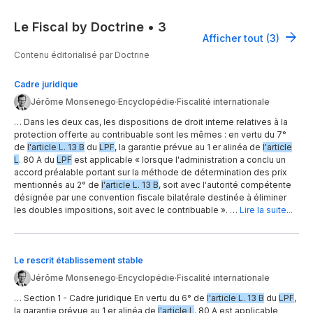
Le Fiscal by Doctrine
•
3
Afficher tout (3)
Contenu éditorialisé par Doctrine
Cadre juridique
Jérôme Monsenego
·
Encyclopédie
·
Fiscalité internationale
… Dans les deux cas, les dispositions de droit interne relatives à la
protection offerte au contribuable sont les mêmes : en vertu du 7°
de
l'article L. 13 B
du
LPF
, la garantie prévue au 1 er alinéa de
l'article
L
. 80 A du
LPF
est applicable « lorsque l'administration a conclu un
accord préalable portant sur la méthode de détermination des prix
mentionnés au 2° de
l'article L. 13 B
, soit avec l'autorité compétente
désignée par une convention fiscale bilatérale destinée à éliminer
les doubles impositions, soit avec le contribuable ». …
Lire la suite...
Le rescrit établissement stable
Jérôme Monsenego
·
Encyclopédie
·
Fiscalité internationale
… Section 1 - Cadre juridique En vertu du 6° de
l'article L. 13 B
du
LPF
,
la garantie prévue au 1 er alinéa de
l'article L
. 80 A est applicable