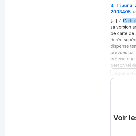
3
.
Tribunal 
2003405
R
[…] 2.
L'artic
sa version a
de carte de s
durée supéri
dispense tem
prévues par 
précise que 
personnel d
Arguments
Voir l