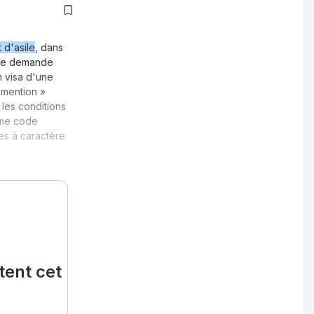
 d'asile
, dans
une demande
n visa d'une
 mention »
les conditions
ême code
ées à caractère
tent cet