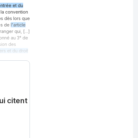
ntrée et du
la convention
s dès lors que
mes de
l'article
tranger qui, […]
ionné au 3° de
sion des
rs et du droit
i citent