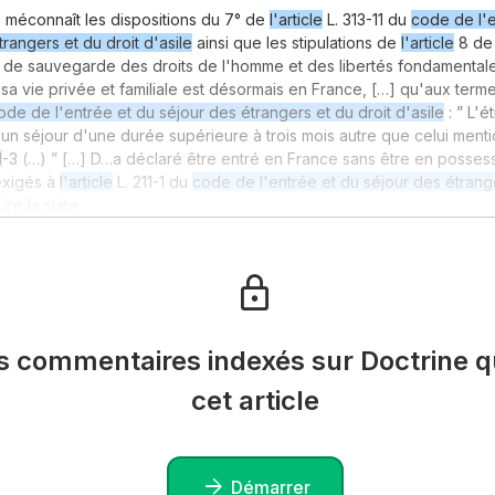
té méconnaît les dispositions du 7° de
l'article
L. 313-11 du
code de l'e
rangers et du droit d'asile
ainsi que les stipulations de
l'article
8 de 
de sauvegarde des droits de l'homme et des libertés fondamentale
 sa vie privée et familiale est désormais en France, […] qu'aux ter
ode de l'entrée et du séjour des étrangers et du droit d'asile
: ” L'é
 un séjour d'une durée supérieure à trois mois autre que celui ment
1
-3 (…) ” […] D…a déclaré être entré en France sans être en posses
exigés à
l'article
L. 211-1 du
code de l'entrée et du séjour des étrange
Lire la suite…
es commentaires indexés sur Doctrine qu
cet article
Démarrer