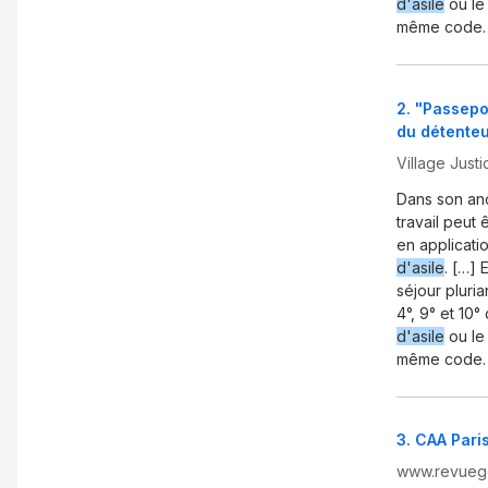
d'asile
ou le 
même code.
2
.
"Passepor
du détenteur
Village Justi
Dans son an
travail peut 
en applicati
d'asile
. […] 
séjour pluria
4°, 9° et 10°
d'asile
ou le 
même code.
3
.
CAA Paris
www.revuege