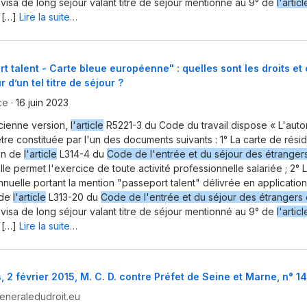
visa de long séjour valant titre de séjour mentionné au 9° de
l'artic
 […]
Lire la suite…
t talent - Carte bleue européenne" : quelles sont les droits et 
 d’un tel titre de séjour ?
ce
·
16 juin 2023
cienne version,
l'article
R5221-3 du Code du travail dispose « L'autor
être constituée par l'un des documents suivants : 1° La carte de rési
on de
l'article
L314-4 du
Code de l'entrée et du séjour des étrangers
Elle permet l'exercice de toute activité professionnelle salariée ; 2° 
nnuelle portant la mention "passeport talent" délivrée en application d
 de
l'article
L313-20 du
Code de l'entrée et du séjour des étrangers e
visa de long séjour valant titre de séjour mentionné au 9° de
l'artic
 […]
Lire la suite…
, 2 février 2015, M. C. D. contre Préfet de Seine et Marne, n° 
neraledudroit.eu