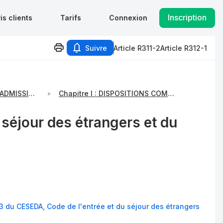
Inscription
is clients
Tarifs
Connexion
Suivre
Article R311-2
Article R312-1
Titre I : CONDITIONS D'ADMISSION SUR LE TERRITOIRE FRANÇAIS
Chapitre I : DISPOSITIONS COMMUNES
 séjour des étrangers et du
1-3 du CESEDA
,
Code de l'entrée et du séjour des étrangers