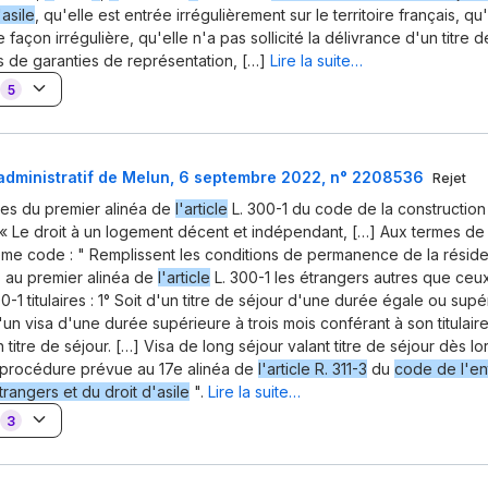
'asile
, qu'elle est entrée irrégulièrement sur le territoire français, qu
façon irrégulière, qu'elle n'a pas sollicité la délivrance d'un titre d
 de garanties de représentation, […]
Lire la suite…
5
 administratif de Melun, 6 septembre 2022, n° 2208536
Rejet
es du premier alinéa de
l'article
L. 300-1 du code de la construction
 : « Le droit à un logement décent et indépendant, […] Aux termes d
me code : " Remplissent les conditions de permanence de la résid
 au premier alinéa de
l'article
L. 300-1 les étrangers autres que ceux
00-1 titulaires : 1° Soit d'un titre de séjour d'une durée égale ou supé
d'un visa d'une durée supérieure à trois mois conférant à son titulaire
 titre de séjour. […] Visa de long séjour valant titre de séjour dès lors
a procédure prévue au 17e alinéa de
l'article R. 311-3
du
code de l'en
rangers et du droit d'asile
".
Lire la suite…
3