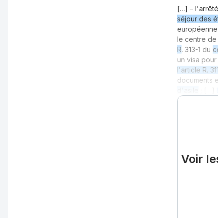
[…] – l'arrê
séjour des ét
européenne 
le centre de
R
. 313-1 du
c
un visa pour
l'article R. 31
documents 
d'asile
; […]
Voir l