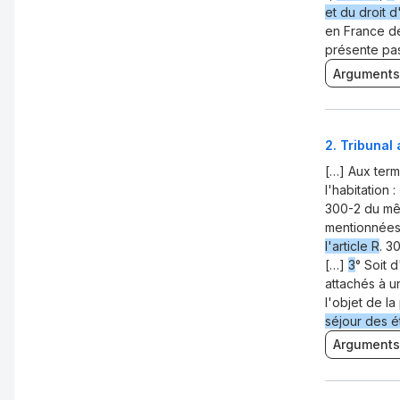
et du droit d
en France de 
présente pas
Arguments
2
.
Tribunal
[…] Aux term
l'habitation
300-2 du mê
mentionnées
l'article R
. 3
[…]
3
° Soit 
attachés à un
l'objet de l
séjour des ét
Arguments