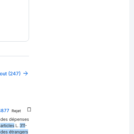
tout (247)
04877
Rejet
ge des dépenses
s
articles
L.
311
-
 des étrangers