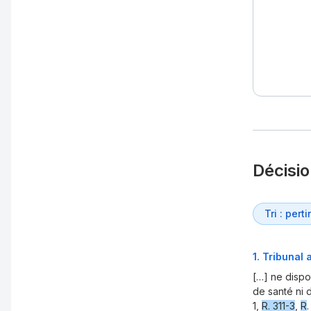
Décisi
1
.
Tribunal 
[…] ne dispo
de santé ni 
1,
R. 311-3
,
R
.