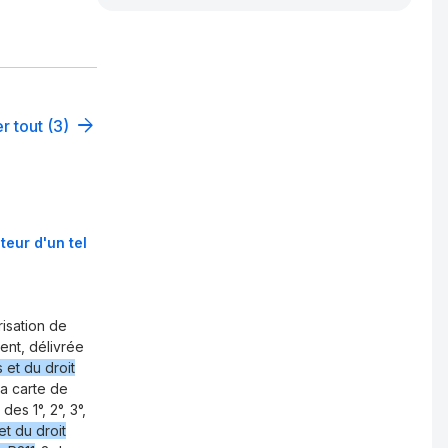
r tout (3)
teur d'un tel
isation de
dent, délivrée
 et du droit
La carte de
es 1°, 2°, 3°,
t du droit