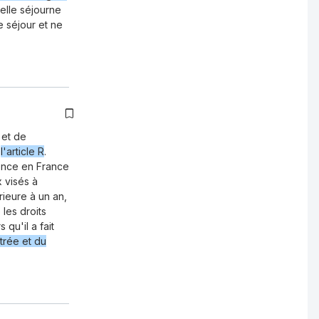
'elle séjourne
e séjour et ne
 et de
e
l'article R
.
ence en France
 visés à
rieure à un an,
 les droits
 qu'il a fait
trée et du