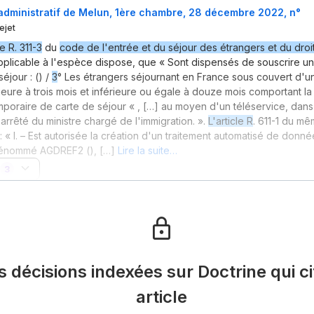
administratif de Melun, 1ère chambre, 28 décembre 2022, n°
ejet
le R. 311-3
du
code de l'entrée et du séjour des étrangers et du droit
pplicable à l'espèce dispose, que « Sont dispensés de souscrire 
éjour : () /
3
° Les étrangers séjournant en France sous couvert d'u
eure à trois mois et inférieure ou égale à douze mois comportant la
poraire de carte de séjour « , […] au moyen d'un téléservice, dans 
arrêté du ministre chargé de l'immigration. ».
L'article R
. 611-1 du m
: « I. – Est autorisée la création d'un traitement automatisé de donn
énommé AGDREF2 (), […]
Lire la suite…
3
es décisions indexées sur Doctrine qui ci
article