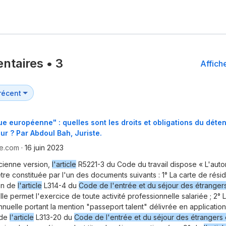
ntaires
•
3
Affiche
ue européenne" : quelles sont les droits et obligations du déten
our ? Par Abdoul Bah, Juriste.
ce.com
·
16 juin 2023
cienne version,
l'article
R5221-3 du Code du travail dispose « L'autor
être constituée par l'un des documents suivants : 1° La carte de rési
on de
l'article
L314-4 du
Code de l'entrée et du séjour des étrangers
Elle permet l'exercice de toute activité professionnelle salariée ; 2° 
nnuelle portant la mention "passeport talent" délivrée en application d
 de
l'article
L313-20 du
Code de l'entrée et du séjour des étrangers e