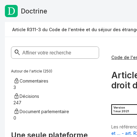
Doctrine
Passer au contenu
Article R311-3 du Code de l'entrée et du séjour des étrange
Autour de l'article (250)
Articl
Commentaires
droit 
3
Décisions
247
Version
Document parlementaire
1 mai 2021
0
Les référenc
Une seule plateforme,
et ... - art. 