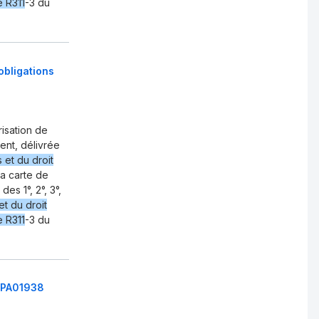
le R311
-3 du
obligations
isation de
dent, délivrée
 et du droit
La carte de
es 1°, 2°, 3°,
t du droit
le R311
-3 du
14PA01938