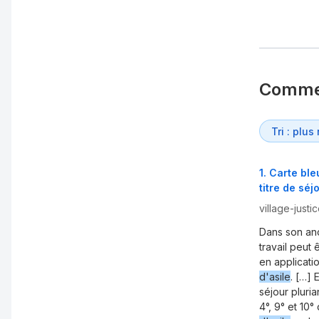
Comme
1
.
Carte ble
titre de séj
village-justi
Dans son an
travail peut 
en applicati
d'asile
. […] 
séjour pluria
4°, 9° et 10°