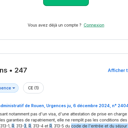
Vous avez déjà un compte ?
Connexion
ons
•
247
Afficher 
CE (1)
administratif de Rouen, Urgences ju, 6 décembre 2024, n° 24
sant notamment pas d'un visa, d'une attestation de prise en char
des garanties de rapatriement, elle ne remplit pas les conditions de
 313-1,
R
. 313-
3
,
R
. 313-4 et
R
. 313-5 du
code de l'entrée et du séjour