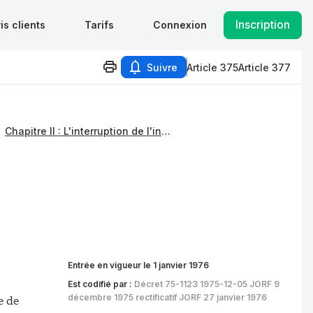
Inscription
is clients
Tarifs
Connexion
Suivre
Article 375
Article 377
Chapitre II : L'interruption de l'instance
Entrée en vigueur le 1 janvier 1976
Est codifié par :
Décret 75-1123 1975-12-05 JORF 9
e de
décembre 1975 rectificatif JORF 27 janvier 1976