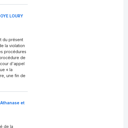
NDOYE LOURY
et du présent
e la violation
des procédures
e procédure de
 cour d'appel
ue « la
re, une fin de
 Athanase et
é de la