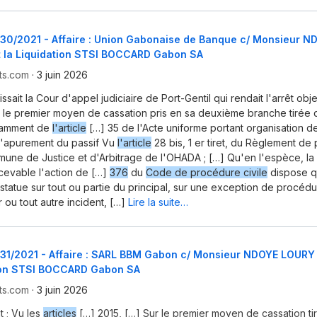
 130/2021 - Affaire : Union Gabonaise de Banque c/ Monsieur 
t la Liquidation STSI BOCCARD Gabon SA
ts.com
·
3 juin 2026
ssait la Cour d'appel judiciaire de Port-Gentil qui rendait l'arrêt obj
r le premier moyen de cassation pris en sa deuxième branche tirée d
otamment de
l'article
[…] 35 de l'Acte uniforme portant organisation 
d'apurement du passif Vu
l'article
28 bis, 1 er tiret, du Règlement d
une de Justice et d'Arbitrage de l'OHADA ; […] Qu'en l'espèce, la
cevable l'action de […]
376
du
Code de procédure civile
dispose q
 statue sur tout ou partie du principal, sur une exception de procédu
 ou tout autre incident, […]
Lire la suite…
 131/2021 - Affaire : SARL BBM Gabon c/ Monsieur NDOYE LOURY
tion STSI BOCCARD Gabon SA
ts.com
·
3 juin 2026
t ; Vu les
articles
[…] 2015, […] Sur le premier moyen de cassation tir