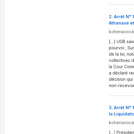
2
.
Arrêt N°
Athanase e
kohenavoca
[…] UGB saisi
pourvoi ; Su
de la loi, n
collectives 
la Cour Comm
a déclaré re
décision qui
non-recevoir
3
.
Arrêt N°
la Liquida
kohenavoca
[…] Présiden