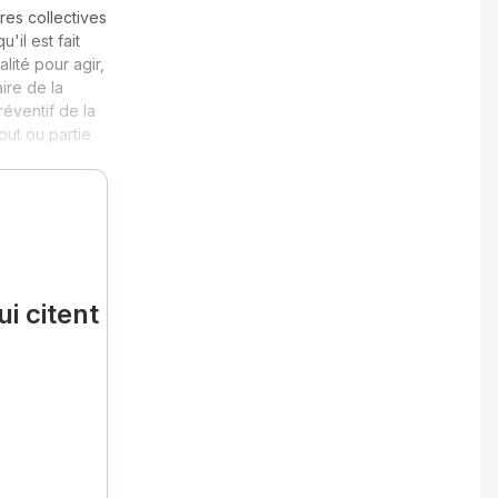
res collectives
'il est fait
alité pour agir,
ire de la
éventif de la
out ou partie
i citent