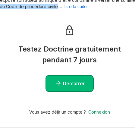
 expose son auteur au risque d'être condamné à verser une somme 
du Code de procédure civile
. …
Lire la suite...
Testez Doctrine gratuitement
pendant 7 jours
Démarrer
Vous avez déjà un compte ?
Connexion