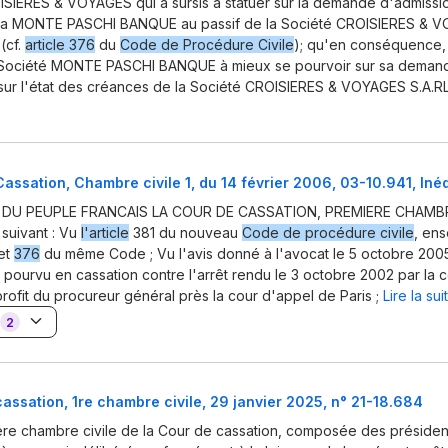
SIERES & VOYAGES qui a sursis à statuer sur la demande d'admissio
la MONTE PASCHI BANQUE au passif de la Société CROISIERES & V
(cf.
article 376
du
Code de Procédure Civile
); qu'en conséquence, i
 Société MONTE PASCHI BANQUE à mieux se pourvoir sur sa deman
ur l'état des créances de la Société CROISIERES & VOYAGES S.A.RL.
assation, Chambre civile 1, du 14 février 2006, 03-10.941, Inéd
 DU PEUPLE FRANCAIS LA COUR DE CASSATION, PREMIERE CHAMBRE
 suivant : Vu
l'article
381 du nouveau
Code de procédure civile
, en
et
376
du même Code ; Vu l'avis donné à l'avocat le 5 octobre 2005
 pourvu en cassation contre l'arrêt rendu le 3 octobre 2002 par la 
profit du procureur général près la cour d'appel de Paris ;
Lire la su
2
assation, 1re chambre civile, 29 janvier 2025, n° 21-18.684
ère chambre civile de la Cour de cassation, composée des président