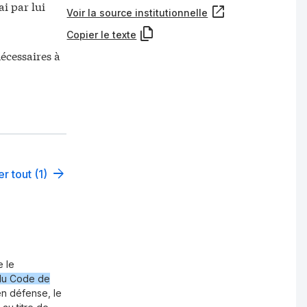
ai par lui
Voir la source institutionnelle
Copier le texte
écessaires à
er tout (1)
e le
du Code de
 en défense, le