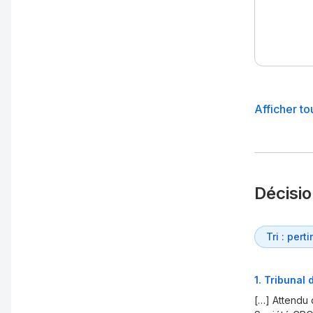
Afficher to
Décisi
1
.
Tribunal 
[…] Attendu 