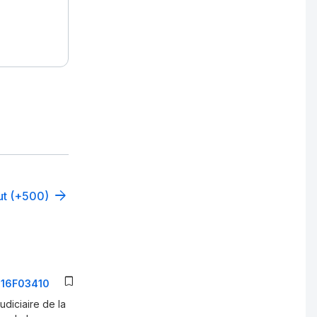
out (+500)
2016F03410
diciaire de la