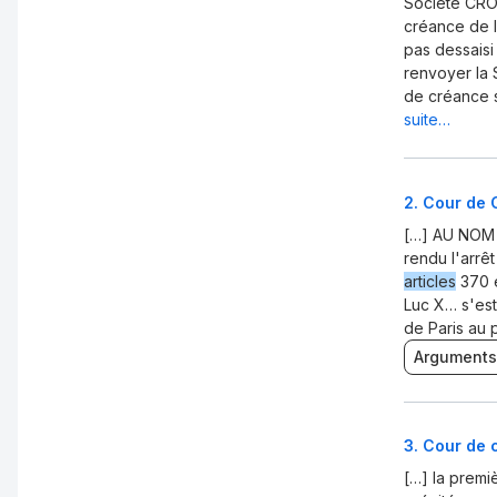
Société CROI
créance de 
pas dessaisi 
renvoyer la
de créance s
suite…
2
.
Cour de C
[…] AU NOM
rendu l'arrêt
articles
370 
Luc X… s'est
de Paris au 
Arguments
3
.
Cour de c
[…] la premi