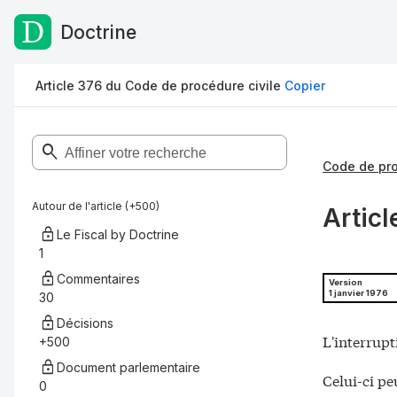
Doctrine
Passer au contenu
Article 376 du Code de procédure civile
Copier
Code de pro
Autour de l'article (+500)
Articl
Le Fiscal by Doctrine
1
Commentaires
Version
1 janvier 1976
30
Décisions
L'interrupt
+500
Document parlementaire
Celui-ci peu
0