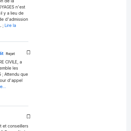
n de la
OYAGES n'est
l y a lieu de
de d'admission
 ;
Lire la
it
Rejet
 CIVILE, a
semble les
 ; Attendu que
cour d'appel
ite…
 et conseillers