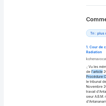
Comme
1
.
Cour de c
Radiation
kohenavoca
.; Vu les mé
de
l'article
26
Procédure Ci
le tribunal 
Novembre 200
travail d'Ant
sieur A.B.M. 
d'Antananari