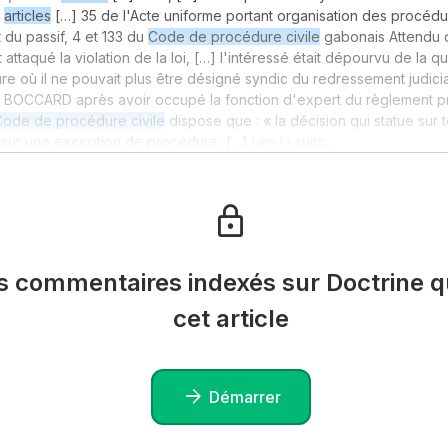
s
articles
[…] 35 de l'Acte uniforme portant organisation des procédu
du passif, 4 et 133 du
Code de procédure civile
gabonais Attendu qu
êt attaqué la violation de la loi, […] l'intéressé était dépourvu de la qu
re où il ne pouvait plus être désigné syndic du redressement judicia
 BOCCARD après avoir occupé la fonction d'expert du règlement pr
Code de procédure civile
dispose que : « la décision qui statue sur t
, sur une exception de procédure, […]
Lire la suite…
es commentaires indexés sur Doctrine qu
cet article
Démarrer