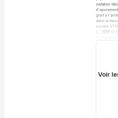
violation de
d'apurement 
grief à l'arr
dans la mesu
société STSI
[…]
376
du
du principal
Voir l