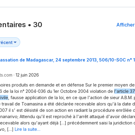
ntaires
•
30
Afficher
assation de Madagascar, 24 septembre 2013, 506/10-SOC n° 1
ts.com
·
12 juin 2026
moires produits en demande et en défense Sur le premier moyen de 
 de la loi n° 2004-036 du 1er Octobre 2004 violation de
l'article 3
vile
, fausse application de la loi, en ce que l'action de sieur A.B.M
de travail de Toamasina a été déclarée recevable alors qu'à la date d
7 il s' est désisté de son action en radiant la procédure enrôlée d
ananarivo; Attendu qu'il est reproché à l'arrêt attaqué d'avoir déclar
recevable alors qu'ayant déjà […] précédemment saisi la juridiction d
vo, […]
Lire la suite…