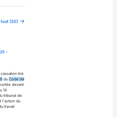
 tout (30)
25 -
cassation tiré
76
du
Code de
. portée devant
u 14
u tribunal de
é l'action du
u travail