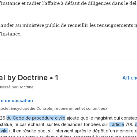
'instance et radier l'affaire à défaut de diligences dans le dél
ander au ministère public de recueillir les renseignements n
d'instance.
al by Doctrine
•
1
Affich
ialisé par Doctrine
re de cassation
toclet
·
Encyclopédie
·
Contrôle, recouvrement et contentieux
026
du Code de procédure civile
ajoute que le magistrat qui constat
statue, le cas échéant, sur les demandes fondées sur
l'article
700
vile
i . Il en résulte que, s'il intervient après le dépôt d'un mémoire