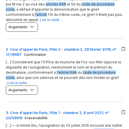
par M me Z au visa des
articles 648
et 56 du
code de procédure
civile
, à défaut d'apporter la démonstration que le grief
conformément à
l'article
114 du même code, ce grief n'étant pas plus
démontré en appel.
Lire la suite…
Arguments
2
.
Cour d'appel de Paris, Pôle 2 - chambre 2, 28 février 2019, n°
17/19967
Confirmation
[…] Considérant que l'Office du tourisme de Fos-sur-Mer oppose la
régularité de l'assignation, mentionnant le nom et le prénom du
destinataire, conformément à
l'article 648
du
code de procédure
civile
, ainsi que son adresse et ne pouvant dès lors fonder un grief
;
Lire la suite…
Arguments
3
.
Cour d'appel de Paris, Pôle 1 - chambre 2, 8 avril 2021, n°
20/09916
Irrecevabilité
[…] — in limine litis, l'assignation du 23 juillet 2019 encoure une nullité