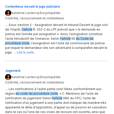
Contentieux devant le juge judiciaire
Sandrine Leclercq
·
Encyclopédie
·
Contrôle, recouvrement et contentieux
… Sous-section 2 - Assignation devant le tribunal Devant le juge civil
de l'impôt,
l'article
R. 202-2 du LPF prévoit que « la demande en
justice est formée par assignation ». Ainsi, l'assignation constitue
l'acte introductif de l'instance. Selon
l'article
55
du Code de
procédure civile
, l'assignation est l'acte de commissaire de justice
par lequel le demandeur cite son adversaire à comparaître devant le
juge. …
Lire la suite...
Jugement
Sandrine Leclercq
·
Encyclopédie
·
Contrôle, recouvrement et contentieux
… Les notifications à l'autre partie sont faites conformément aux
règles
du code de procédure civile
. » C. Mentions de l'acte de
notification du jugement Selon
l'article
680 du CPC, l'acte de
notification d'un jugement à une partie doit indiquer de manière très
apparente le délai d'opposition, d'appel ou de pourvoi en cassation
dans le cas où l'une de ces voies de recours est ouverte, ainsi que