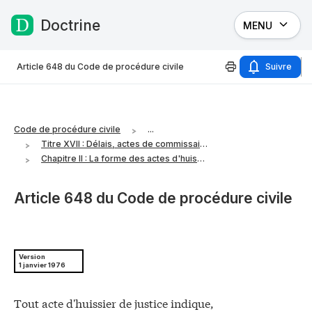
Doctrine
MENU
Passer au contenu
Article 648 du Code de procédure civile
Suivre
Code de procédure civile
...
Titre XVII : Délais, actes de commissaires de justice et notifications
Chapitre II : La forme des actes d'huissier de justice
Article 648 du Code de procédure civile
Version
1 janvier 1976
Tout acte d'huissier de justice indique,