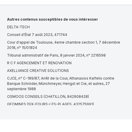
Autres contenus susceptibles de vous intéresser
DELTA-TECH
Conseil d'État 7 août 2023, 471744
Cour d'appel de Toulouse, 4eme chambre section 1, 7 décembre
2018, n° 15/01824
Tribunal administratif de Paris, 8 janvier 2024, n° 2216598
R C F AGENCEMENT ET RENOVATION
AXELLIANCE CREATIVE SOLUTIONS
CJCE, n° C-189/87, Arrêt de la Cour, Athanasios Kalfelis contre
Banque Schröder, Münchmeyer, Hengst et Cie, et autres, 27
septembre 1988
OSMOOS CONSEILS (CHATILLON, 842908428)
GEOMINES (SIX-FOURS-LES-PLAGES, 432575991)
HAVEA GROUP (MONTAIGU-VENDEE, 823334578)
Cour d'appel de Riom, Chambre commerciale, 15 septembre 2010,
n° 09/01429