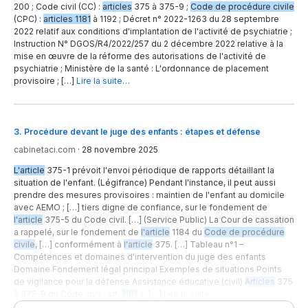
200 ; Code civil (CC) :
articles
375 à 375-9 ;
Code de procédure civile
(CPC) :
articles 1181
à 1192 ; Décret n° 2022-1263 du 28 septembre
2022 relatif aux conditions d'implantation de l'activité de psychiatrie ;
Instruction N° DGOS/R4/2022/257 du 2 décembre 2022 relative à la
mise en œuvre de la réforme des autorisations de l'activité de
psychiatrie ; Ministère de la santé : L'ordonnance de placement
provisoire ; […]
Lire la suite…
3
.
Procédure devant le juge des enfants : étapes et défense
cabinetaci.com
·
28 novembre 2025
L'article
375-1 prévoit l'envoi périodique de rapports détaillant la
situation de l'enfant. (Légifrance) Pendant l'instance, il peut aussi
prendre des mesures provisoires : maintien de l'enfant au domicile
avec AEMO ; […] tiers digne de confiance, sur le fondement de
l'article
375-5 du Code civil. […] (Service Public) La Cour de cassation
a rappelé, sur le fondement de
l'article
1184 du
Code de procédure
civile
, […] conformément à
l'article
375. […] Tableau n°1 –
Compétences et domaines d'intervention du juge des enfants
Domaine Fondement légal principal Exemples de situations Points
de vigilance pour la défense Assistance éducative (civil)
Articles
375
à 375-9 du Code civil ; art.
1181
s. […]
Lire la suite…