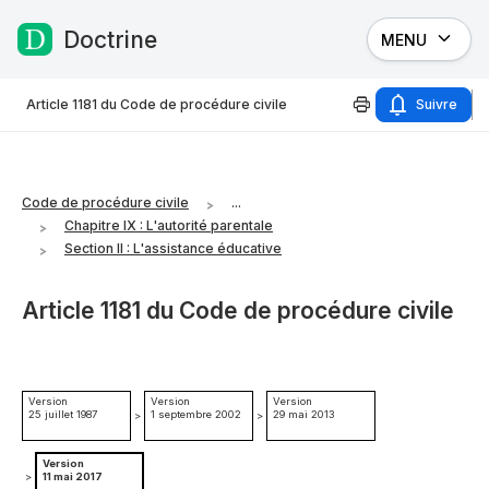
Doctrine
MENU
Passer au contenu
Article 1181 du Code de procédure civile
Suivre
Code de procédure civile
...
Chapitre IX : L'autorité parentale
Section II : L'assistance éducative
Article 1181 du Code de procédure civile
Version
Version
Version
25 juillet 1987
1 septembre 2002
29 mai 2013
>
>
Version
>
11 mai 2017