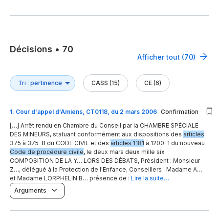
Décisions
•
70
Afficher tout (70)
CASS (15)
CE (6)
1
.
Cour d'appel d'Amiens, CT0118, du 2 mars 2006
Confirmation
[…] Arrêt rendu en Chambre du Conseil par la CHAMBRE SPÉCIALE
DES MINEURS, statuant conformément aux dispositions des
articles
375 à 375-8 du CODE CIVIL et des
articles 1181
à 1200-1 du nouveau
Code de procédure civile
, le deux mars deux mille six
COMPOSITION DE LA Y… LORS DES DÉBATS, Président : Monsieur
Z…, délégué à la Protection de l'Enfance, Conseillers : Madame A…
et Madame LORPHELIN B… présence de :
Lire la suite…
Arguments