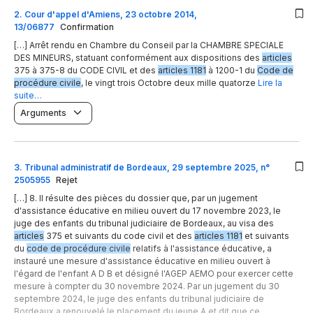
2
.
Cour d'appel d'Amiens, 23 octobre 2014,
13/06877
Confirmation
[…] Arrêt rendu en Chambre du Conseil par la CHAMBRE SPECIALE
DES MINEURS, statuant conformément aux dispositions des
articles
375 à 375-8 du CODE CIVIL et des
articles 1181
à 1200-1 du
Code de
procédure civile
, le vingt trois Octobre deux mille quatorze
Lire la
suite…
Arguments
3
.
Tribunal administratif de Bordeaux, 29 septembre 2025, n°
2505955
Rejet
[…] 8. Il résulte des pièces du dossier que, par un jugement
d'assistance éducative en milieu ouvert du 17 novembre 2023, le
juge des enfants du tribunal judiciaire de Bordeaux, au visa des
articles
375 et suivants du code civil et des
articles 1181
et suivants
du
code de procédure civile
relatifs à l'assistance éducative, a
instauré une mesure d'assistance éducative en milieu ouvert à
l'égard de l'enfant A D B et désigné l'AGEP AEMO pour exercer cette
mesure à compter du 30 novembre 2024. Par un jugement du 30
septembre 2024, le juge des enfants du tribunal judiciaire de
Bordeaux a renouvelé le placement du jeune A et dit que ce