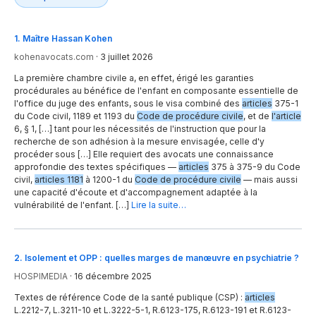
1
.
Maître Hassan Kohen
kohenavocats.com
·
3 juillet 2026
La première chambre civile a, en effet, érigé les garanties
procédurales au bénéfice de l'enfant en composante essentielle de
l'office du juge des enfants, sous le visa combiné des
articles
375-1
du Code civil, 1189 et 1193 du
Code de procédure civile
, et de
l'article
6, § 1, […] tant pour les nécessités de l'instruction que pour la
recherche de son adhésion à la mesure envisagée, celle d'y
procéder sous […] Elle requiert des avocats une connaissance
approfondie des textes spécifiques —
articles
375 à 375-9 du Code
civil,
articles 1181
à 1200-1 du
Code de procédure civile
— mais aussi
une capacité d'écoute et d'accompagnement adaptée à la
vulnérabilité de l'enfant. […]
Lire la suite…
2
.
Isolement et OPP : quelles marges de manœuvre en psychiatrie ?
HOSPIMEDIA
·
16 décembre 2025
Textes de référence Code de la santé publique (CSP) :
articles
L.2212-7, L.3211-10 et L.3222-5-1, R.6123-175, R.6123-191 et R.6123-