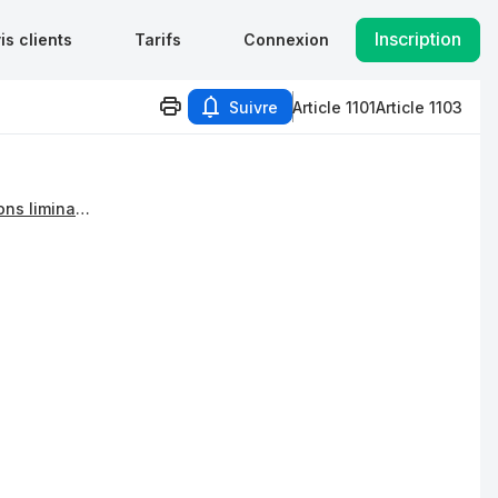
Inscription
is clients
Tarifs
Connexion
Suivre
Article 1101
Article 1103
Chapitre Ier : Dispositions liminaires