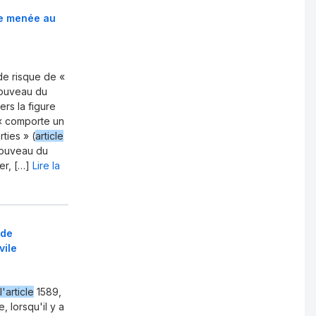
de menée au
 de risque de «
nouveau du
rs la figure
 « comporte un
ties » (
article
ouveau du
er, […]
Lire la
 de
vile
l'article
1589,
 lorsqu'il y a