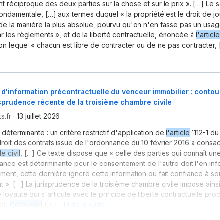
 réciproque des deux parties sur la chose et sur le prix ». […] Le 
fondamentale, […] aux termes duquel « la propriété est le droit de jo
e la manière la plus absolue, pourvu qu'on n'en fasse pas un usag
ar les règlements », et de la liberté contractuelle, énoncée à
l'articl
lon lequel « chacun est libre de contracter ou de ne pas contracter, 
 d'information précontractuelle du vendeur immobilier : contour
isprudence récente de la troisième chambre civile
s.fr
·
13 juillet 2026
 déterminante : un critère restrictif d'application de
l'article
1112-1 d
roit des contrats issue de l'ordonnance du 10 février 2016 a consa
e civil
, […] Ce texte dispose que « celle des parties qui connaît un
tance est déterminante pour le consentement de l'autre doit l'en inf
ement, cette dernière ignore cette information ou fait confiance à so
t ». […] La jurisprudence de la troisième chambre civile impose ains
e loyauté qui s'articule avec le principe de liberté contractuelle pro
du
Code civil
( ). […]
Lire la suite…