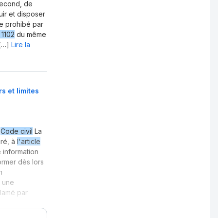
second, de
uir et disposer
e prohibé par
e 1102
du même
[…]
Lire la
s et limites
u
Code civil
La
cré, à
l'article
e information
ormer dès lors
n
i une
clamé par