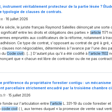
t, instrument véritablement protecteur de la partie lésée ? Étu
e typologie de clauses de contrats.
ce
·
16 juillet 2026
IXe siècle, le juriste français Raymond Saleilles dénonçait une sorte
significatif entre les droits et obligations des parties » (
article
1171 
 termes empruntés aux codificateurs de la réforme, notamment à trave
'adhésion. Ce type de contrat, s'opposant au contrat de gré à gré,
clauses non négociables, déterminées à l'avance par l'une des par
u du
Code civil
). […] D'autant plus qu'il a été codifié à
l'article 1102
n
énonçant que « chacun est libre de contracter ou de ne pas contract
de préférence du propriétaire forestier contigu : un mécanisme
t parcellaire strictement encadré par la troisième chambre ci
s.fr
·
15 juillet 2026
e fonde sur l'articulation entre
l'article
L. 331-19 du code forestier et
u
code civil
( ), aux termes duquel « la promesse de vente vaut vente,