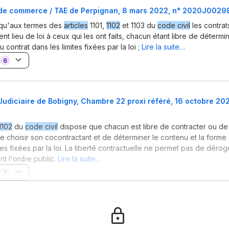
 de commerce / TAE de Perpignan, 8 mars 2022, n° 2020J0029
 qu'aux termes des
articles
1101,
1102
et 1103 du
code civil
les contrat
nt lieu de loi à ceux qui les ont faits, chacun étant libre de détermi
u contrat dans les limites fixées par la loi ;
Lire la suite…
6
Judiciaire de Bobigny, Chambre 22 proxi référé, 16 octobre 202
 1102
du
code civil
dispose que chacun est libre de contracter ou de
de choisir son cocontractant et de déterminer le contenu et la forme
tes fixées par la loi. La liberté contractuelle ne permet pas de déro
nt l'ordre public.
Lire la suite…
7