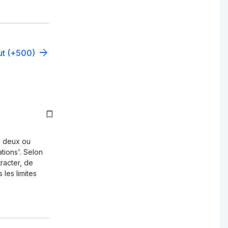
out (+500)
re deux ou
tions'. Selon
racter, de
 les limites