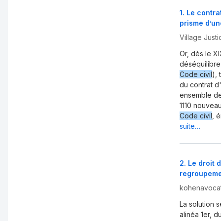
1
.
Le contra
prisme d’un
Village Justi
Or, dès le X
déséquilibre 
Code civil
),
du contrat d
ensemble de 
1110 nouvea
Code civil
, 
suite…
2
.
Le droit 
regroupemen
kohenavocat
La solution s
alinéa 1er, d