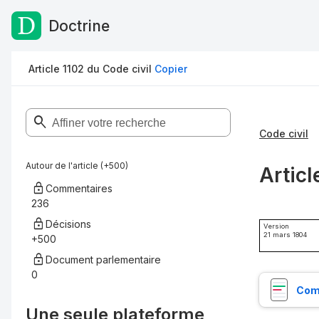
Doctrine
Passer au contenu
Article 1102 du Code civil
Copier
Code civil
Autour de l'article (+500)
Articl
Commentaires
236
Décisions
Version
21 mars 1804
+500
Document parlementaire
0
Comp
Une seule plateforme,