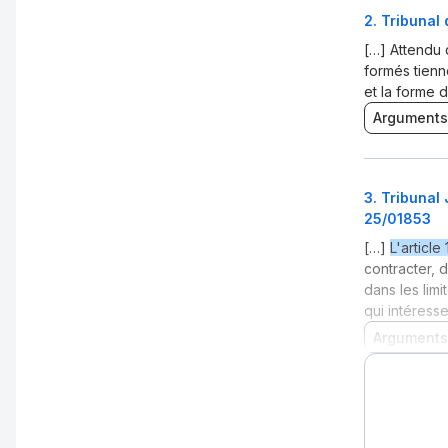
2
.
Tribunal
[…] Attendu
formés tienne
et la forme d
Arguments
3
.
Tribunal 
25/01853
[…]
L'article
contracter, 
dans les limi
qui intéresse
Arguments