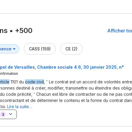
ons
•
+500
Afficher t
CASS (159)
CE (2)
pel de Versailles, Chambre sociale 4 6, 30 janvier 2025, n°
nfirmation
rticle
1101 du
code civil
, ' Le contrat est un accord de volontés ent
rsonnes destiné à créer, modifier, transmettre ou éteindre des obliga
du code précité, ' Chacun est libre de contracter ou de ne pas cont
cocontractant et de déterminer le contenu et la forme du contrat dans
loi.
Lire la suite…
3