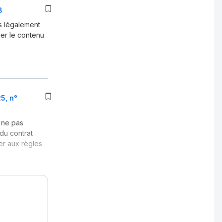
8
s légalement
ner le contenu
5, n°
 ne pas
 du contrat
ger aux règles