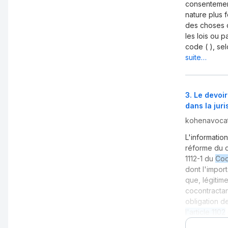
consentement
nature plus 
des choses d
les lois ou p
code ( ), se
suite…
3
.
Le devoir
dans la jur
kohenavocat
L'information
réforme du d
1112-1 du
Cod
dont l'impor
que, légitim
cocontractan
obligation d
l'article 1102