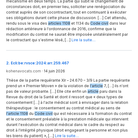
mécanisme en deux temps. La partie qui subit le changement de
circonstances doit, en premier lieu, solliciter une renégociation du
contrat auprès de son cocontractant, tout en continuant à exécuter
ses obligations durant cette phase de discussion. […] Cet attendu,
rendu sous le visa des
articles 1108
et 1134 du
Code civil
dans leur
rédaction antérieure à l'ordonnance de 2016, confirme que la
modification du contrat ne saurait être imposée unilatéralement par
le contractant qui s'estime lésé, […]
Lire la suite…
2
.
Ecli:be:rvsce:2024:arr.259.467
kohenavocats.com
·
14 juin 2026
Thèse de la partie requérante XIr – 24.670 – 3/9 La partie requérante
prend un « Premier Moven » de la violation de
l'article
7, […] ils n'ont
pas de valeur probante. […] Elle cite enfin un
article
paru dans la
Revue du droit de la Santé et dont il ressort que « deux types de
consentement […] à l'acte médical sont à envisager dans la relation
thérapeutique : le consentement au contrat médical au sens de
l'article 1108
du
Code civil
qui est nécessaire à la formation du contrat
et le consentement préalable à la prestation médicale qui intervient
durant l'exécution du contrat médical dans le cadre du respect au
droit à l'intégrité physique (droit engageant la personne et non plus
les biens du patient) », […]
Lire la suite…