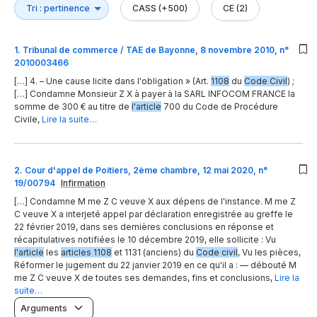
CASS (+500)
CE (2)
1
.
Tribunal de commerce / TAE de Bayonne, 8 novembre 2010, n°
2010003466
[…] 4. – Une cause licite dans l'obligation » (Art.
1108
du
Code Civil
) ;
[…] Condamne Monsieur Z X à payer à la SARL INFOCOM FRANCE la
somme de 300 € au titre de
l'article
700 du Code de Procédure
Civile,
Lire la suite…
2
.
Cour d'appel de Poitiers, 2ème chambre, 12 mai 2020, n°
19/00794
Infirmation
[…] Condamne M me Z C veuve X aux dépens de l'instance. M me Z
C veuve X a interjeté appel par déclaration enregistrée au greffe le
22 février 2019, dans ses dernières conclusions en réponse et
récapitulatives notifiées le 10 décembre 2019, elle sollicite : Vu
l'article
les
articles 1108
et 1131 (anciens) du
Code civil
, Vu les pièces,
Réformer le jugement du 22 janvier 2019 en ce qu'il a : — débouté M
me Z C veuve X de toutes ses demandes, fins et conclusions,
Lire la
suite…
Arguments