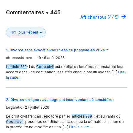
Commentaires
•
445
Afficher tout (445)
1
.
Divorce sans avocat à Paris : est-ce possible en 2026 ?
abecassis-avocat.fr
·
6 août 2026
L'article 229
-1 du
Code civil
est explicite : les époux constatent leur
accord dans une convention, assistés chacun par un avocat. […]
Lire
la suite…
2
.
Divorce en ligne : avantages et inconvénients à considérer
Legaletic
·
27 juillet 2026
Le droit civil français, encadré par les
articles 229
-1 et suivants du
Code civil
, pose des conditions strictes que la dématérialisation de
la procédure ne modifie en rien. […]
Lire la suite…