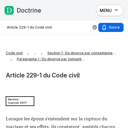
Doctrine
MENU
Passer au contenu
Article 229-1 du Code civil
Suivre
Code civil
...
Section 1 : Du divorce par consentement mutuel
Paragraphe 1 : Du divorce par consentement mutuel par acte sous signature privée contresigné par avocats, déposé au rang des minutes d'un notaire
Article 229-1 du Code civil
Version
1 janvier 2017
Lorsque les époux s'entendent sur la rupture du
mariage et ses effets, ils constatent, assistés chacun