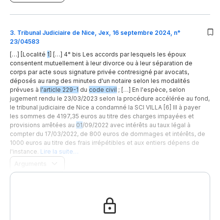
3
.
Tribunal Judiciaire de Nice, Jex, 16 septembre 2024, n°
23/04583
[…] [Localité
1
] […] 4° bis Les accords par lesquels les époux
consentent mutuellement à leur divorce ou à leur séparation de
corps par acte sous signature privée contresigné par avocats,
déposés au rang des minutes d'un notaire selon les modalités
prévues à
l'article 229-1
du
code civil
; […] En l'espèce, selon
jugement rendu le 23/03/2023 selon la procédure accélérée au fond,
le tribunal judiciaire de Nice a condamné la SCI VILLA [6] III à payer
les sommes de 4197,35 euros au titre des charges impayées et
provisions arrêtées au
01
/09/2022 avec intérêts au taux légal à
compter du 17/03/2022, de 800 euros de dommages et intérêts, de
1000 euros au titre des frais irrépétibles et aux entiers dépens de
l'instance.
Lire la suite…
Arguments