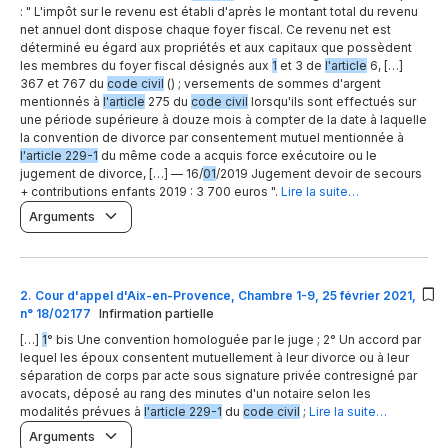
: " L'impôt sur le revenu est établi d'après le montant total du revenu
net annuel dont dispose chaque foyer fiscal. Ce revenu net est
déterminé eu égard aux propriétés et aux capitaux que possèdent
les membres du foyer fiscal désignés aux
1
et 3 de
l'article
6, […]
367 et 767 du
code civil
() ; versements de sommes d'argent
mentionnés à
l'article
275 du
code civil
lorsqu'ils sont effectués sur
une période supérieure à douze mois à compter de la date à laquelle
la convention de divorce par consentement mutuel mentionnée à
l'article 229-1
du même code a acquis force exécutoire ou le
jugement de divorce, […] — 16/
01
/2019 Jugement devoir de secours
+ contributions enfants 2019 : 3 700 euros ".
Lire la suite…
Arguments
2
.
Cour d'appel d'Aix-en-Provence, Chambre 1-9, 25 février 2021,
n° 18/02177
Infirmation partielle
[…]
1
° bis Une convention homologuée par le juge ; 2° Un accord par
lequel les époux consentent mutuellement à leur divorce ou à leur
séparation de corps par acte sous signature privée contresigné par
avocats, déposé au rang des minutes d'un notaire selon les
modalités prévues à
l'article 229-1
du
code civil
;
Lire la suite…
Arguments