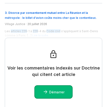
3
.
Divorce par consentement mutuel entre La Réunion et la
métropole : le billet d’avion coûte moins cher que le contentieux.
Village Justice
·
20 juillet 2026
Les
articles 229
-1 à
229
-4 du
Code civil
s'appliquent à Saint-Denis
comme à Paris. […]
Lire la suite…
Voir les commentaires indexés sur Doctrine
qui citent cet article
Démarrer