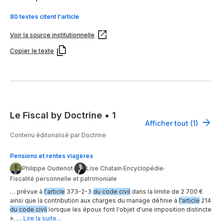
80 textes citent l'article
Voir la source institutionnelle
Copier le texte
Le Fiscal by Doctrine
•
1
Afficher tout (1)
Contenu éditorialisé par Doctrine
Pensions et rentes viagères
Philippe Oudenot
·
Lise Chatain
·
Encyclopédie
·
Fiscalité personnelle et patrimoniale
… prévue à
l'article
373-2-3
du code civil
dans la limite de 2 700 €
ainsi que la contribution aux charges du mariage définie à
l'article
214
du code civil
lorsque les époux font l'objet d'une imposition distincte
». …
Lire la suite...