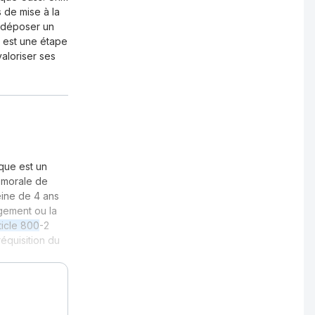
s de mise à la
t déposer un
e est une étape
valoriser ses
rque est un
 morale de
eine de 4 ans
gement ou la
ticle 800
-2
réquisition du