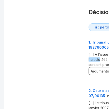
Décisi
1
.
Tribunal J
192760005
[…] A l'issue
l'article
462,
seraient pron
Arguments
2
.
Cour d'a
07/00135
I
[…] Le tribu
janvier 2007,