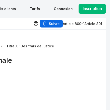
Inscription
is clients
Tarifs
Connexion
Suivre
Article 800-1
Article 801
Titre X : Des frais de justice
nale