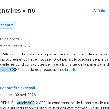
ntaires
•
116
Afficher 
t vos droits ?
ts.com
·
28 mai 2026
2 CPP : la condamnation de la partie civile à une indemnité de ne se 
du procureur et doit être motivée ! Droit pénal / Procédure pénale L
pelle les conditions strictes de mise à la charge de la partie civile
article 800
-2 du code de procédur...
Lire la suite…
u caractère excessif
ique.com
·
30 avril 2026
 PENALE –
Article 800
-2 CPP : la condamnation de la partie civile à
e que sur réquisition du procureur et doit être motivée ! Veille Juri