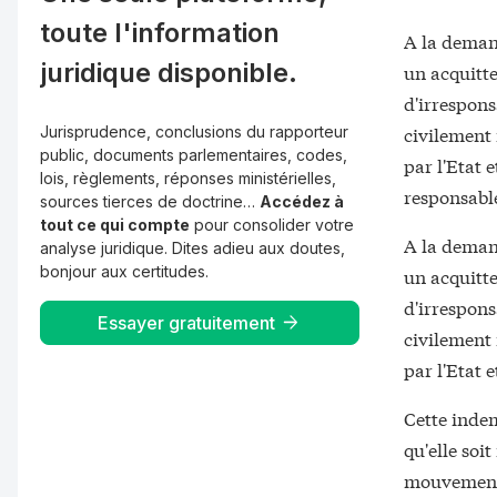
toute l'information
A la demand
juridique disponible.
un acquitt
d'irrespon
civilement 
Jurisprudence, conclusions du rapporteur
public, documents parlementaires, codes,
par l'Etat 
lois, règlements, réponses ministérielles,
responsable
sources tierces de doctrine…
Accédez à
tout ce qui compte
pour consolider votre
A la demand
analyse juridique. Dites adieu aux doutes,
bonjour aux certitudes.
un acquitt
d'irrespon
Essayer gratuitement
civilement 
par l'Etat e
Cette indem
qu'elle soi
mouvement 