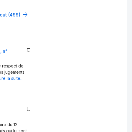
tout (499)
, n°
le respect de
les jugements
Lire la suite…
ire du 12
ts qui lui sont