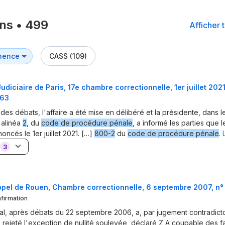
ons
•
499
Afficher 
CASS (109)
udiciaire de Paris, 17e chambre correctionnelle, 1er juillet 2021
63
 des débats, l'affaire a été mise en délibéré et la présidente, dans 
 alinéa
2
, du
code de procédure pénale
, a informé les parties que 
oncés le 1er juillet 2021. […]
800-2
du
code de procédure pénale
.
3
ppel de Rouen, Chambre correctionnelle, 6 septembre 2007, n°
nfirmation
nal, après débats du 22 septembre 2006, a, par jugement contradicto
 rejeté l'exception de nullité soulevée, déclaré Z A coupable des fai