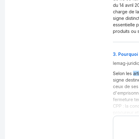
du 14 avril 2
charge de la
signe distinc
essentielle 
produits ou se
3
.
Pourquoi 
lemag-jurid
Selon les
art
signe destin
ceux de ses 
d'emprisonne
fermeture te
CPP : la con
procureur et 