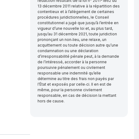
rédaction résultant de la loi n° 2011-1862 du
13 décembre 2011 relative à la répartition des
contentieux et à l’allègement de certaines
procédures juridictionnelles, le Conseil
constitutionnel a jugé que jusqu’à l’entrée en
vigueur d’une nouvelle loi et, au plus tard,
jusqu’au 31 décembre 2021, toute juridiction
prononçant un non‑lieu, une relaxe, un
acquittement ou toute décision autre qu’une
condamnation ou une déclaration
d’irresponsabilité pénale peut, à la demande
de l’intéressé, accorder à la personne
poursuivie pénalement ou civilement
responsable une indemnité qu’elle
détermine au titre des frais non payés par
l’État et exposés par celle‑ci. Il en est de
même, pour la personne civilement
responsable, en cas de décision la mettant
hors de cause.