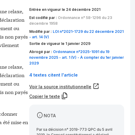
Entrée en vigueur le 24 décembre 2021
une relaxe,
Est codifié par :
Ordonnance n° 58-1296 du 23
déclaration
décembre 1958
lement ou
Modifié par :
LOI n°2021-1729 du 22 décembre 2021
ais non payés
- art. 14 (V)
ivilement
Sortie de vigueur le 1 janvier 2029
Abrogé par :
Ordonnance n°2025-1091 du 19
novembre 2025 - art. 1 (V) - À compter du 1er janvier
2029
une relaxe,
déclaration
4 textes citent l'article
lement ou
Voir la source institutionnelle
ais non payés
Copier le texte
ordonner
NOTA
 a été mise en
Par sa décision n° 2019-773 QPC du 5 avril
2019, le Conseil constitutionnel a déclaré