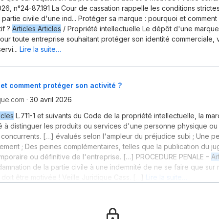
026, n°24-87.191 La Cour de cassation rappelle les conditions stricte
 partie civile d'une ind... Protéger sa marque : pourquoi et commen
tif ?
Articles Articles
/ Propriété intellectuelle Le dépôt d'une marqu
pour toute entreprise souhaitant protéger son identité commerciale, 
rvi...
Lire la suite…
et comment protéger son activité ?
ique.com
·
30 avril 2026
icles
L.711-1 et suivants du Code de la propriété intellectuelle, la ma
é à distinguer les produits ou services d'une personne physique ou
concurrents. […] évalués selon l'ampleur du préjudice subi ; Une p
ment ; Des peines complémentaires, telles que la publication du ju
mporaire ou définitive de l'entreprise. […] PROCEDURE PENALE –
Ar
damnation de la partie civile à une indemnité de ne se faire que sur 
doit être motivée ! Veille Juridique Cass. […]
Lire la suite…