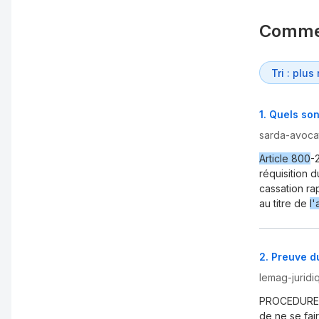
Comme
1
.
Quels son
sarda-avoca
Article 800
-
réquisition 
cassation rap
au titre de
l'
2
.
Preuve d
lemag-jurid
PROCEDURE
de ne se fair