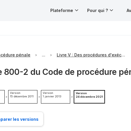
Plateforme
Pour qui ?
Av
océdure pénale
...
Livre V : Des procédures d'exécution
le 800-2 du Code de procédure pé
Version
Version
Version
15 décembre 2011
1 janvier 2013
>
>
>
24 décembre 2021
arer les versions