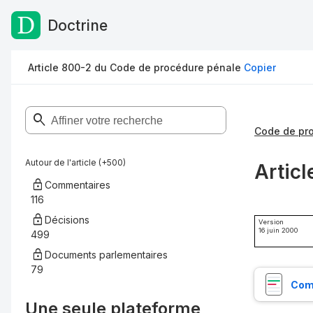
Doctrine
Passer au contenu
Article 800-2 du Code de procédure pénale
Copier
Code de pr
Autour de l'article (+500)
Artic
Commentaires
116
Décisions
Version
16 juin 2000
499
Documents parlementaires
79
Comp
Une seule plateforme,