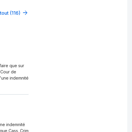
tout (116)
faire que sur
a Cour de
 d'une indemnité
 une indemnité
dique Cass. Crim