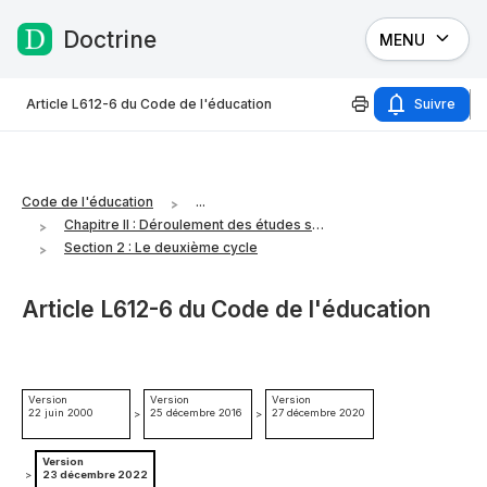
Doctrine
MENU
Passer au contenu
Article L612-6 du Code de l'éducation
Suivre
Code de l'éducation
...
Chapitre II : Déroulement des études supérieures
Section 2 : Le deuxième cycle
Article L612-6 du Code de l'éducation
Version
Version
Version
22 juin 2000
25 décembre 2016
27 décembre 2020
>
>
Version
>
23 décembre 2022