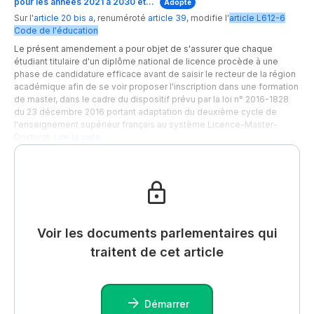
pour les années 2021 à 2030 et…
Adopté
Sur l'
article 20 bis a
,
renuméroté
article 39
,
modifie
l'
article
L612-6
Code de l'éducation
Le présent amendement a pour objet de s'assurer que chaque
étudiant titulaire d'un diplôme national de licence procède à une
phase de candidature efficace avant de saisir le recteur de la région
académique afin de se voir proposer l'inscription dans une formation
de master, dans le cadre du dispositif prévu par la loi n° 2016-1828
du 23 décembre 2016 portant adaptation du deuxième cycle de
l'enseignement supérieur français au système Licence-Master-
Doctorat.
Lire la suite…
Voir les documents parlementaires qui
traitent de cet article
Démarrer