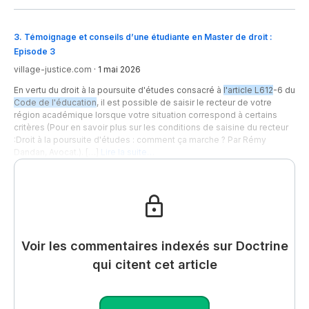
3
.
Témoignage et conseils d’une étudiante en Master de droit :
Episode 3
village-justice.com
·
1 mai 2026
En vertu du droit à la poursuite d'études consacré à
l'article L612
-6 du
Code de l'éducation
, il est possible de saisir le recteur de votre
région académique lorsque votre situation correspond à certains
critères (Pour en savoir plus sur les conditions de saisine du recteur
:Droit à la poursuite d'études : comment ça marche ? Par Rémy
Dandan, Avocat.). […]
Lire la suite…
Voir les commentaires indexés sur Doctrine
qui citent cet article