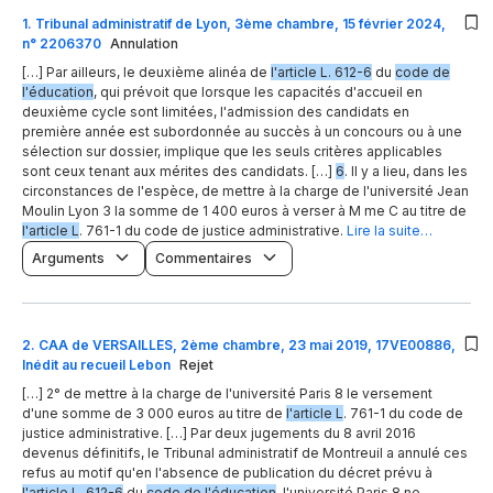
1
.
Tribunal administratif de Lyon, 3ème chambre, 15 février 2024,
n° 2206370
Annulation
[…] Par ailleurs, le deuxième alinéa de
l'article L. 612-6
du
code de
l'éducation
, qui prévoit que lorsque les capacités d'accueil en
deuxième cycle sont limitées, l'admission des candidats en
première année est subordonnée au succès à un concours ou à une
sélection sur dossier, implique que les seuls critères applicables
sont ceux tenant aux mérites des candidats. […]
6
. Il y a lieu, dans les
circonstances de l'espèce, de mettre à la charge de l'université Jean
Moulin Lyon 3 la somme de 1 400 euros à verser à M me C au titre de
l'article L
. 761-1 du code de justice administrative.
Lire la suite…
Arguments
Commentaires
2
.
CAA de VERSAILLES, 2ème chambre, 23 mai 2019, 17VE00886,
Inédit au recueil Lebon
Rejet
[…] 2° de mettre à la charge de l'université Paris 8 le versement
d'une somme de 3 000 euros au titre de
l'article L
. 761-1 du code de
justice administrative. […] Par deux jugements du 8 avril 2016
devenus définitifs, le Tribunal administratif de Montreuil a annulé ces
refus au motif qu'en l'absence de publication du décret prévu à
l'article L. 612-6
du
code de l'éducation
, l'université Paris 8 ne