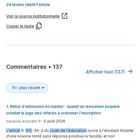
24 textes citent l'article
Voir la source institutionnelle
Copier le texte
Commentaires
•
137
Afficher tout (137)
1
.
Refus d’admission en master : quand un réexamen esquivé
conduit le juge des référés à ordonner l’inscription
nausica-avocats.fr
·
4 août 2026
L'article
R.
612
-36-3 du
code de l'éducation
ouvre à l'étudiant titulaire
d'une licence resté sans réponse positive la faculté, et non