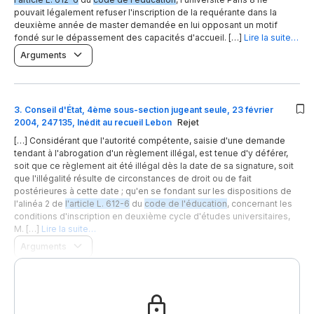
pouvait légalement refuser l'inscription de la requérante dans la
deuxième année de master demandée en lui opposant un motif
fondé sur le dépassement des capacités d'accueil. […]
Lire la suite…
Arguments
3
.
Conseil d'État, 4ème sous-section jugeant seule, 23 février
2004, 247135, Inédit au recueil Lebon
Rejet
[…] Considérant que l'autorité compétente, saisie d'une demande
tendant à l'abrogation d'un règlement illégal, est tenue d'y déférer,
soit que ce règlement ait été illégal dès la date de sa signature, soit
que l'illégalité résulte de circonstances de droit ou de fait
postérieures à cette date ; qu'en se fondant sur les dispositions de
l'alinéa 2 de
l'article L. 612-6
du
code de l'éducation
, concernant les
conditions d'inscription en deuxième cycle d'études universitaires,
M. […]
Lire la suite…
Arguments