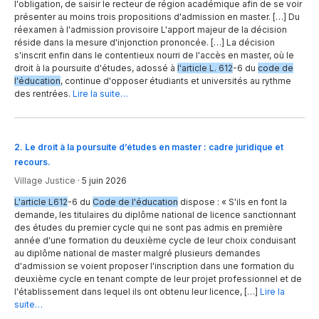
l'obligation, de saisir le recteur de région académique afin de se voir
présenter au moins trois propositions d'admission en master. […] Du
réexamen à l'admission provisoire L'apport majeur de la décision
réside dans la mesure d'injonction prononcée. […] La décision
s'inscrit enfin dans le contentieux nourri de l'accès en master, où le
droit à la poursuite d'études, adossé à
l'article L. 612
-6 du
code de
l'éducation
, continue d'opposer étudiants et universités au rythme
des rentrées.
Lire la suite…
2
.
Le droit à la poursuite d’études en master : cadre juridique et
recours.
Village Justice
·
5 juin 2026
L'article L612
-6 du
Code de l'éducation
dispose : « S'ils en font la
demande, les titulaires du diplôme national de licence sanctionnant
des études du premier cycle qui ne sont pas admis en première
année d'une formation du deuxième cycle de leur choix conduisant
au diplôme national de master malgré plusieurs demandes
d'admission se voient proposer l'inscription dans une formation du
deuxième cycle en tenant compte de leur projet professionnel et de
l'établissement dans lequel ils ont obtenu leur licence, […]
Lire la
suite…