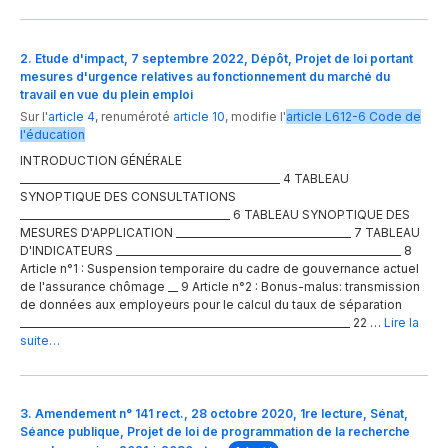
2. Etude d'impact, 7 septembre 2022, Dépôt, Projet de loi portant
mesures d'urgence relatives au fonctionnement du marché du
travail en vue du plein emploi
Sur l'
article 4
,
renuméroté
article 10
,
modifie
l'
article
L612-6
Code de
l'éducation
INTRODUCTION GÉNÉRALE
____________________________________________________ 4 TABLEAU
SYNOPTIQUE DES CONSULTATIONS
__________________________________________ 6 TABLEAU SYNOPTIQUE DES
MESURES D'APPLICATION ___________________________________ 7 TABLEAU
D'INDICATEURS _________________________________________________________ 8
Article n°1 : Suspension temporaire du cadre de gouvernance actuel
de l'assurance chômage __ 9 Article n°2 : Bonus-malus: transmission
de données aux employeurs pour le calcul du taux de séparation
__________________________________________________________________ 22 …
Lire la
suite…
3. Amendement n° 141 rect., 28 octobre 2020, 1re lecture, Sénat,
Séance publique, Projet de loi de programmation de la recherche