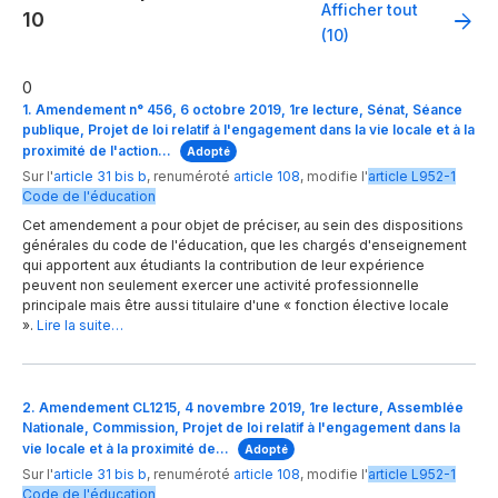
Afficher tout
10
(10)
0
1. Amendement n° 456, 6 octobre 2019, 1re lecture, Sénat, Séance
publique, Projet de loi relatif à l'engagement dans la vie locale et à la
proximité de l'action…
Adopté
Sur l'
article 31 bis b
,
renuméroté
article 108
,
modifie
l'
article
L952-1
Code de l'éducation
Cet amendement a pour objet de préciser, au sein des dispositions
générales du code de l'éducation, que les chargés d'enseignement
qui apportent aux étudiants la contribution de leur expérience
peuvent non seulement exercer une activité professionnelle
principale mais être aussi titulaire d'une « fonction élective locale
».
Lire la suite…
2. Amendement CL1215, 4 novembre 2019, 1re lecture, Assemblée
Nationale, Commission, Projet de loi relatif à l'engagement dans la
vie locale et à la proximité de…
Adopté
Sur l'
article 31 bis b
,
renuméroté
article 108
,
modifie
l'
article
L952-1
Code de l'éducation