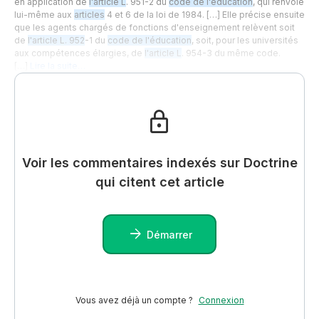
en application de
l'article L
. 951-2 du
code de l'éducation
, qui renvoie
lui-même aux
articles
4 et 6 de la loi de 1984. […] Elle précise ensuite
que les agents chargés de fonctions d'enseignement relèvent soit
de
l'article L. 952
-1 du
code de l'éducation
, soit, pour les universités
aux compétences élargies, de
l'article L
. 954-3 du même code.
[…]
Lire la suite…
Voir les commentaires indexés sur Doctrine
qui citent cet article
Démarrer
Vous avez déjà un compte ?
Connexion