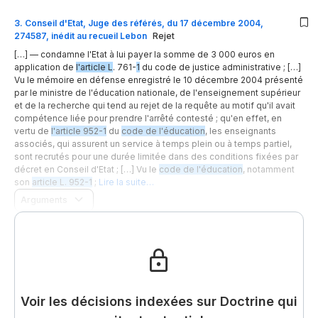
3
.
Conseil d'Etat, Juge des référés, du 17 décembre 2004,
274587, inédit au recueil Lebon
Rejet
[…] — condamne l'Etat à lui payer la somme de 3 000 euros en
application de
l'article L
. 761-
1
du code de justice administrative ; […]
Vu le mémoire en défense enregistré le 10 décembre 2004 présenté
par le ministre de l'éducation nationale, de l'enseignement supérieur
et de la recherche qui tend au rejet de la requête au motif qu'il avait
compétence liée pour prendre l'arrêté contesté ; qu'en effet, en
vertu de
l'article 952-1
du
code de l'éducation
, les enseignants
associés, qui assurent un service à temps plein ou à temps partiel,
sont recrutés pour une durée limitée dans des conditions fixées par
décret en Conseil d'Etat ; […] Vu le
code de l'éducation
, notamment
son
article L. 952-1
;
Lire la suite…
Arguments
Voir les décisions indexées sur Doctrine qui