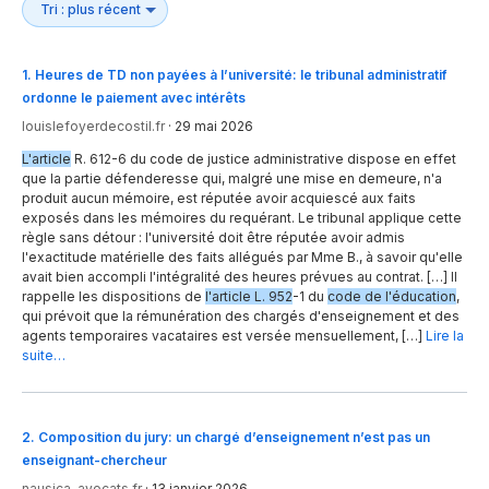
1
.
Heures de TD non payées à l’université: le tribunal administratif
ordonne le paiement avec intérêts
louislefoyerdecostil.fr
·
29 mai 2026
L'article
R. 612-6 du code de justice administrative dispose en effet
que la partie défenderesse qui, malgré une mise en demeure, n'a
produit aucun mémoire, est réputée avoir acquiescé aux faits
exposés dans les mémoires du requérant. Le tribunal applique cette
règle sans détour : l'université doit être réputée avoir admis
l'exactitude matérielle des faits allégués par Mme B., à savoir qu'elle
avait bien accompli l'intégralité des heures prévues au contrat. […] Il
rappelle les dispositions de
l'article L. 952
-1 du
code de l'éducation
,
qui prévoit que la rémunération des chargés d'enseignement et des
agents temporaires vacataires est versée mensuellement, […]
Lire la
suite…
2
.
Composition du jury: un chargé d’enseignement n’est pas un
enseignant-chercheur
nausica-avocats.fr
·
13 janvier 2026