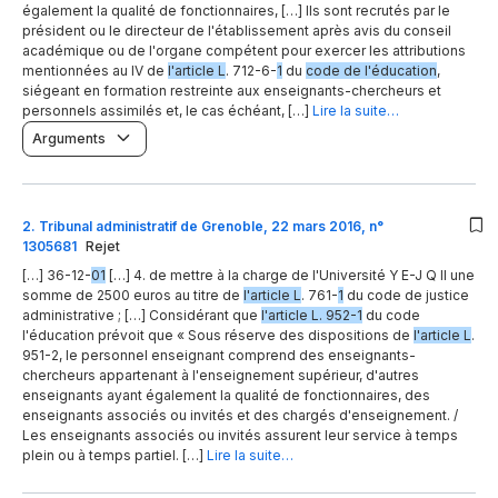
également la qualité de fonctionnaires, […] Ils sont recrutés par le
président ou le directeur de l'établissement après avis du conseil
académique ou de l'organe compétent pour exercer les attributions
mentionnées au IV de
l'article L
. 712-6-
1
du
code de l'éducation
,
siégeant en formation restreinte aux enseignants-chercheurs et
personnels assimilés et, le cas échéant, […]
Lire la suite…
Arguments
2
.
Tribunal administratif de Grenoble, 22 mars 2016, n°
1305681
Rejet
[…] 36-12-
01
[…] 4. de mettre à la charge de l'Université Y E-J Q II une
somme de 2500 euros au titre de
l'article L
. 761-
1
du code de justice
administrative ; […] Considérant que
l'article L. 952-1
du code
l'éducation prévoit que « Sous réserve des dispositions de
l'article L
.
951-2, le personnel enseignant comprend des enseignants-
chercheurs appartenant à l'enseignement supérieur, d'autres
enseignants ayant également la qualité de fonctionnaires, des
enseignants associés ou invités et des chargés d'enseignement. /
Les enseignants associés ou invités assurent leur service à temps
plein ou à temps partiel. […]
Lire la suite…