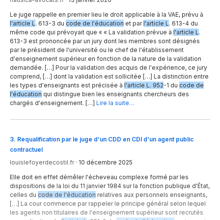
Le juge rappelle en premier lieu le droit applicable à la VAE, prévu à
l'article L
. 613-3 du
code de l'éducation
et par
l'article L
. 613-4 du
même code qui prévoyait que « « La validation prévue à
l'article L
.
613-3 est prononcée par un jury dont les membres sont désignés
par le président de l'université ou le chef de l'établissement
d'enseignement supérieur en fonction de la nature de la validation
demandée. […] Pour la validation des acquis de l'expérience, ce jury
comprend, […] dont la validation est sollicitée […] La distinction entre
les types d'enseignants est précisée à
l'article L. 952
-1 du
code de
l'éducation
qui distingue bien les enseignants chercheurs des
chargés d'enseignement. […]
Lire la suite…
3
.
Requalification par le juge d’un CDD en CDI d’un agent public
contractuel
louislefoyerdecostil.fr
·
10 décembre 2025
Elle doit en effet démêler l'écheveau complexe formé par les
dispositions de la loi du 11 janvier 1984 sur la fonction publique d'État,
celles du
code de l'éducation
relatives aux personnels enseignants,
[…] La cour commence par rappeler le principe général selon lequel
les agents non titulaires de l'enseignement supérieur sont recrutés