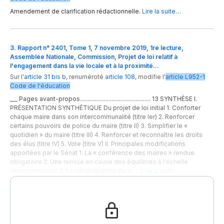
Amendement de clarification rédactionnelle.
Lire la suite…
3. Rapport n° 2401, Tome 1, 7 novembre 2019, 1re lecture,
Assemblée Nationale, Commission, Projet de loi relatif à
l'engagement dans la vie locale et à la proximité…
Sur l'
article 31 bis b
,
renuméroté
article 108
,
modifie
l'
article
L952-1
Code de l'éducation
___ Pages avant-propos............................................... 13 SYNTHÈSE I.
PRÉSENTATION SYNTHÉTIQUE Du projet de loi initial 1. Conforter
chaque maire dans son intercommunalité (titre Ier) 2. Renforcer
certains pouvoirs de police du maire (titre II) 3. Simplifier le «
quotidien » du maire (titre III) 4. Renforcer et reconnaître les droits
des élus (titre IV) 5. Vote (titre V) II. Principales modifications
apportées par le Sénat 1. La « conférence des maires » rendue
obligatoire 2. Une remise en cause des équilibres à l'échelle
intercommunale 3. La généralisation de la …
Lire la suite…