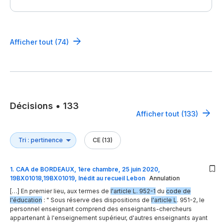
Afficher tout (74)
Décisions
•
133
Afficher tout (133)
CE (13)
1
.
CAA de BORDEAUX, 1ère chambre, 25 juin 2020,
19BX01018,19BX01019, Inédit au recueil Lebon
Annulation
[…] En premier lieu, aux termes de
l'article L. 952-1
du
code de
l'éducation
: " Sous réserve des dispositions de
l'article L
. 951-2, le
personnel enseignant comprend des enseignants-chercheurs
appartenant à l'enseignement supérieur, d'autres enseignants ayant