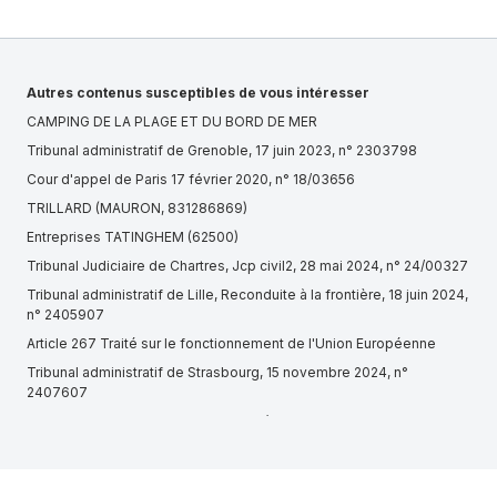
Autres contenus susceptibles de vous intéresser
CAMPING DE LA PLAGE ET DU BORD DE MER
Tribunal administratif de Grenoble, 17 juin 2023, n° 2303798
Cour d'appel de Paris 17 février 2020, n° 18/03656
TRILLARD (MAURON, 831286869)
Entreprises TATINGHEM (62500)
Tribunal Judiciaire de Chartres, Jcp civil2, 28 mai 2024, n° 24/00327
Tribunal administratif de Lille, Reconduite à la frontière, 18 juin 2024,
n° 2405907
Article 267 Traité sur le fonctionnement de l'Union Européenne
Tribunal administratif de Strasbourg, 15 novembre 2024, n°
2407607
Tribunal administratif de Toulouse, 5ème chambre, 22 octobre
2024, n° 2201539
Article R3332-4-1 du Code de la santé publique