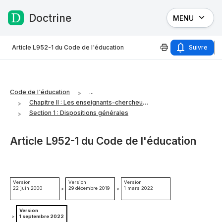
Doctrine
MENU
Passer au contenu
Article L952-1 du Code de l'éducation
Suivre
Code de l'éducation
...
Chapitre II : Les enseignants-chercheurs, les enseignants et les chercheurs
Section 1 : Dispositions générales
Article L952-1 du Code de l'éducation
Version
Version
Version
22 juin 2000
29 décembre 2019
1 mars 2022
>
>
Version
>
1 septembre 2022