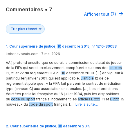
Commentaires
•
7
Afficher tout (7)
1
.
Cour supérieure de justice,
10
décembre 2015, n° 1210-39053
kohenavocats.com
·
7 mai 2026
AA.) prétend ensuite que ce serait la commission du statut du joueur
de la FIFA qui serait exclusivement compétente au sens des
articles
12, 21 et 22 du règlement FIFA du
10
décembre 2000. […] en vigueur à
partir du 1er janvier 2001, qui est applicable.
L'article
12 de ce
règlement stipule que : « la FIFA fait parvenir le contrat de médiation
type (annexe C) aux associations nationales. […] Les interdictions
édictées par la loi française du 16 juillet 1984, puis les dispositions
du
code du sport
français, notamment les
articles L 222
-11 et
L 222
-15
nouveaux du
code du sport
français, […]
Lire la suite…
2
.
Cour supérieure de justice,
10
décembre 2015