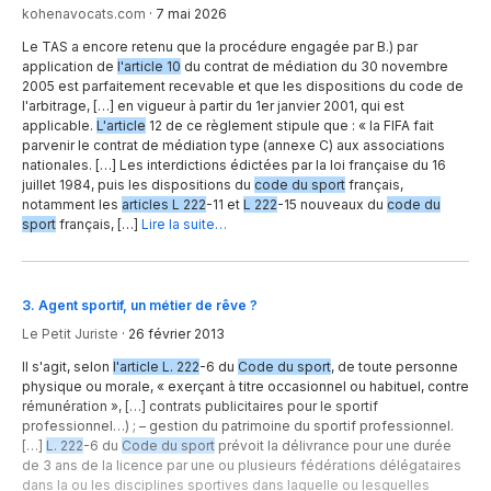
kohenavocats.com
·
7 mai 2026
Le TAS a encore retenu que la procédure engagée par B.) par
application de
l'article 10
du contrat de médiation du 30 novembre
2005 est parfaitement recevable et que les dispositions du code de
l'arbitrage, […] en vigueur à partir du 1er janvier 2001, qui est
applicable.
L'article
12 de ce règlement stipule que : « la FIFA fait
parvenir le contrat de médiation type (annexe C) aux associations
nationales. […] Les interdictions édictées par la loi française du 16
juillet 1984, puis les dispositions du
code du sport
français,
notamment les
articles L 222
-11 et
L 222
-15 nouveaux du
code du
sport
français, […]
Lire la suite…
3
.
Agent sportif, un métier de rêve ?
Le Petit Juriste
·
26 février 2013
Il s'agit, selon
l'article L. 222
-6 du
Code du sport
, de toute personne
physique ou morale, « exerçant à titre occasionnel ou habituel, contre
rémunération », […] contrats publicitaires pour le sportif
professionnel…) ; – gestion du patrimoine du sportif professionnel.
[…]
L. 222
-6 du
Code du sport
prévoit la délivrance pour une durée
de 3 ans de la licence par une ou plusieurs fédérations délégataires
dans la ou les disciplines sportives dans laquelle ou lesquelles