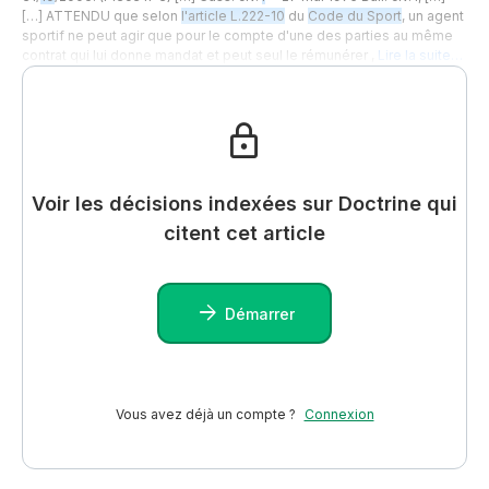
[…] ATTENDU que selon
l'article L.222-10
du
Code du Sport
, un agent
sportif ne peut agir que pour le compte d'une des parties au même
contrat qui lui donne mandat et peut seul le rémunérer ,
Lire la suite…
Voir les décisions indexées sur Doctrine qui
citent cet article
Démarrer
Vous avez déjà un compte ?
Connexion