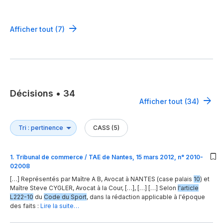
Afficher tout (7)
Décisions
•
34
Afficher tout (34)
CASS (5)
1
.
Tribunal de commerce / TAE de Nantes, 15 mars 2012, n° 2010-
02008
[…] Représentés par Maître A B, Avocat à NANTES (case palais
10
) et
Maître Steve CYGLER, Avocat à la Cour, […], […] […] Selon
l'article
L222-10
du
Code du Sport
, dans la rédaction applicable à l'époque
des faits :
Lire la suite…