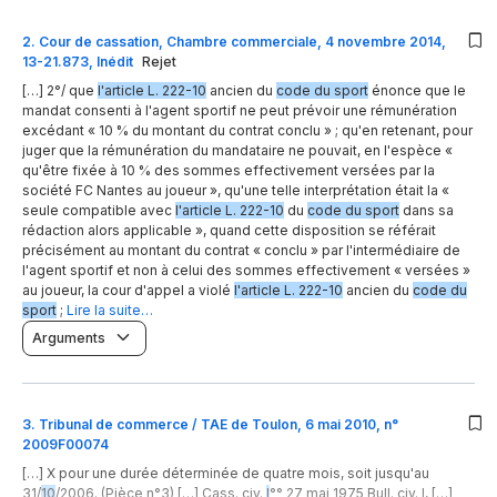
2
.
Cour de cassation, Chambre commerciale, 4 novembre 2014,
13-21.873, Inédit
Rejet
[…] 2°/ que
l'article L. 222-10
ancien du
code du sport
énonce que le
mandat consenti à l'agent sportif ne peut prévoir une rémunération
excédant « 10 % du montant du contrat conclu » ; qu'en retenant, pour
juger que la rémunération du mandataire ne pouvait, en l'espèce «
qu'être fixée à 10 % des sommes effectivement versées par la
société FC Nantes au joueur », qu'une telle interprétation était la «
seule compatible avec
l'article L. 222-10
du
code du sport
dans sa
rédaction alors applicable », quand cette disposition se référait
précisément au montant du contrat « conclu » par l'intermédiaire de
l'agent sportif et non à celui des sommes effectivement « versées »
au joueur, la cour d'appel a violé
l'article L. 222-10
ancien du
code du
sport
;
Lire la suite…
Arguments
3
.
Tribunal de commerce / TAE de Toulon, 6 mai 2010, n°
2009F00074
[…] X pour une durée déterminée de quatre mois, soit jusqu'au
31/
10
/2006. (Pièce n°3) […] Cass. civ.
l
°° 27 mai 1975 Bull. civ. I, […]