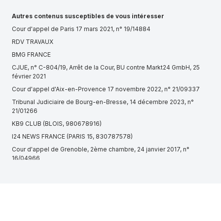
Autres contenus susceptibles de vous intéresser
Cour d'appel de Paris 17 mars 2021, n° 19/14884
RDV TRAVAUX
BMG FRANCE
CJUE, n° C-804/19, Arrêt de la Cour, BU contre Markt24 GmbH, 25
février 2021
Cour d'appel d'Aix-en-Provence 17 novembre 2022, n° 21/09337
Tribunal Judiciaire de Bourg-en-Bresse, 14 décembre 2023, n°
21/01266
KB9 CLUB (BLOIS, 980678916)
I24 NEWS FRANCE (PARIS 15, 830787578)
Cour d'appel de Grenoble, 2ème chambre, 24 janvier 2017, n°
16/04966
TECHNOPOSE ET BEDEL (MONTEVRAIN, 414627448)
MY ANGEL (LIMAS, 800392250)
CARROSSERIE DU 8 MAI (VILLEURBANNE, 819982943)
Redressement et liquidation judiciaire LORMONT (33310)