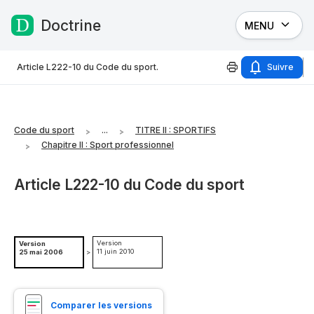
Doctrine
MENU
Passer au contenu
Article L222-10 du Code du sport.
Suivre
Code du sport
...
TITRE II : SPORTIFS
Chapitre II : Sport professionnel
Article L222-10 du Code du sport
Version
Version
11 juin 2010
25 mai 2006
>
Comparer les versions