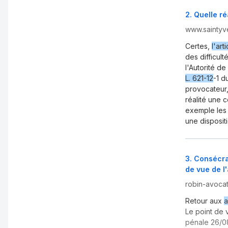
2
.
Quelle ré
www.saintyv
Certes,
l'arti
des difficul
l'Autorité d
L. 621-12
-1 d
provocateur,
réalité une 
exemple les 
une disposit
3
.
Consécrat
de vue de l
robin-avocat
Retour aux
a
Le point de 
pénale 26/08