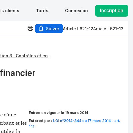
Inscription
is clients
Tarifs
Connexion
Suivre
Article L621-12
Article L621-13
Sous-section 3 : Contrôles et enquêtes
financier
Entrée en vigueur le 19 mars 2014
ie d'une
Est créé par :
LOI n°2014-344 du 17 mars 2014 - art.
erbaux et les
141
utile à la