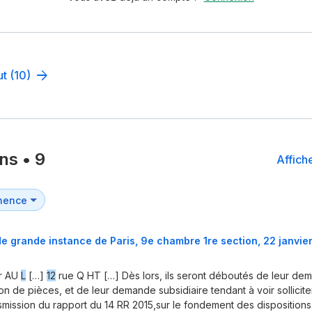
ut (10)
ons
•
9
Affiche
de grande instance de Paris, 9e chambre 1re section, 22 janvier
r AU
L
[…]
12
rue Q HT […] Dès lors, ils seront déboutés de leur d
n de pièces, et de leur demande subsidiaire tendant à voir sollicit
nsmission du rapport du 14 RR 2015,sur le fondement des disposition