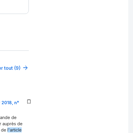
r tout (9)
 2018, n°
emande de
er auprès de
s de
l'article