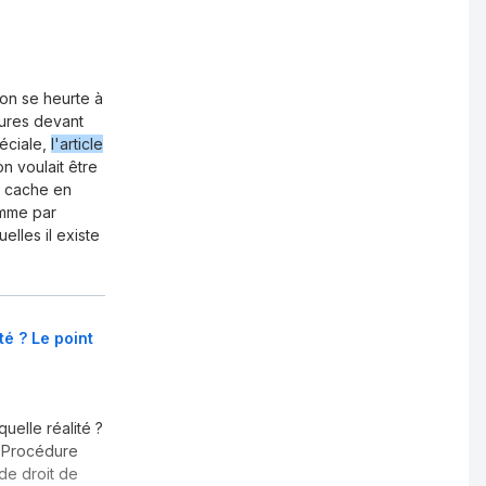
ion se heurte à
dures devant
péciale,
l'article
on voulait être
s cache en
comme par
lles il existe
té ? Le point
uelle réalité ?
- Procédure
de droit de