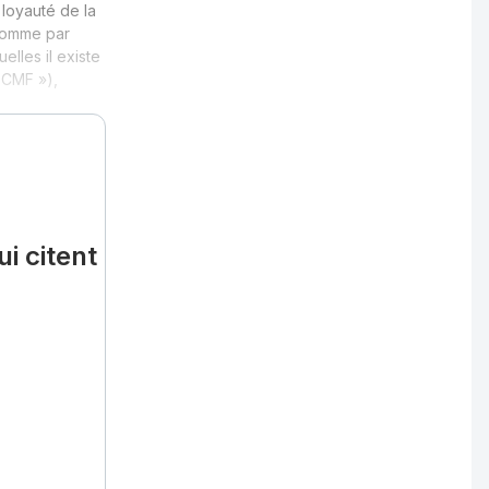
 loyauté de la
 comme par
lles il existe
 CMF »),
i citent