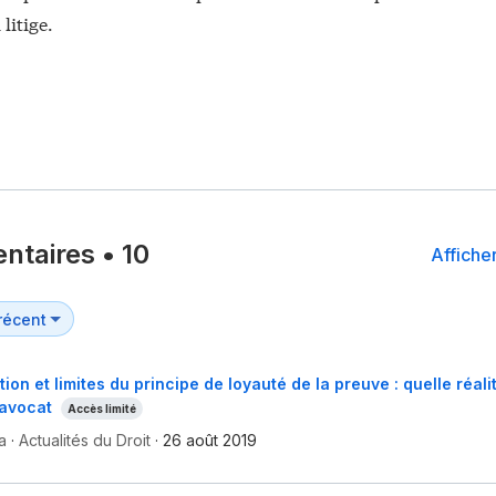
litige.
ntaires
•
10
Afficher
on et limites du principe de loyauté de la preuve : quelle réali
'avocat
Accès limité
a
·
Actualités du Droit
·
26 août 2019