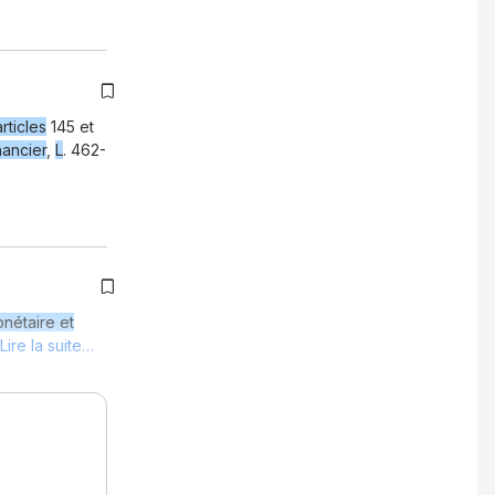
articles
145 et
nancier
,
L
. 462-
nétaire et
Lire la suite…