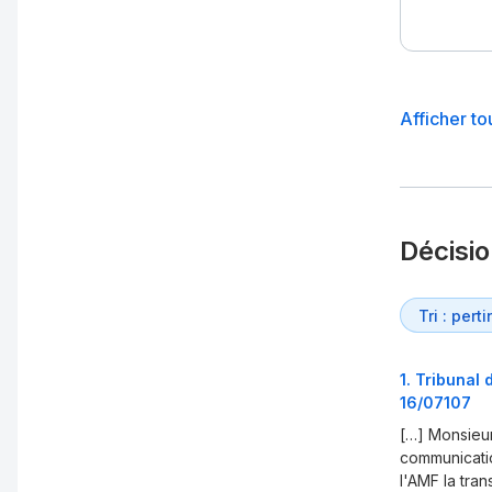
Afficher to
Décisi
1
.
Tribunal 
16/07107
[…] Monsieu
communicatio
l'AMF la tra