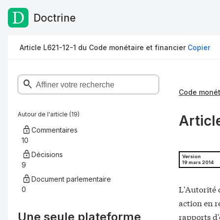
Doctrine
Passer au contenu
Article L621-12-1 du Code monétaire et financier
Copier
Code monéta
Autour de l'article (19)
Articl
Commentaires
10
Décisions
Version
19 mars 2014
9
Document parlementaire
L'Autorité 
0
action en r
Une seule plateforme,
rapports d'