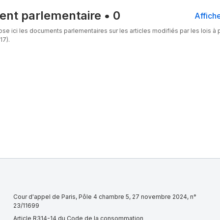
nt parlementaire
•
0
Affiche
se ici les documents parlementaires sur les articles modifiés par les lois à p
17).
Cour d'appel de Paris, Pôle 4 chambre 5, 27 novembre 2024, n°
23/11699
Article R314-14 du Code de la consommation