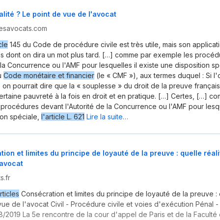
alité ? Le point de vue de l'avocat
esavocats.com
cle
145 du Code de procédure civile est très utile, mais son applicat
tés dont on dira un mot plus tard. […] comme par exemple les procé
e la Concurrence ou l'AMF pour lesquelles il existe une disposition s
u
Code monétaire et financier
(le « CMF »), aux termes duquel : Si l'
 on pourrait dire que la « souplesse » du droit de la preuve françai
certaine pauvreté à la fois en droit et en pratique. […] Certes, […] 
procédures devant l'Autorité de la Concurrence ou l'AMF pour lesque
ion spéciale,
l'article L. 621
Lire la suite…
ion et limites du principe de loyauté de la preuve : quelle réali
'avocat
s.fr
rticles
Consécration et limites du principe de loyauté de la preuve : q
vue de l'avocat Civil - Procédure civile et voies d'exécution Pénal 
/2019 La 5e rencontre de la cour d'appel de Paris et de la Faculté 