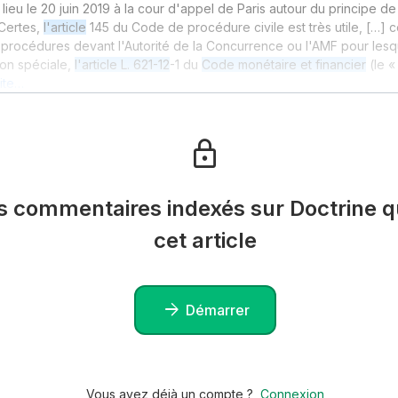
lieu le 20 juin 2019 à la cour d'appel de Paris autour du principe de
Certes,
l'article
145 du Code de procédure civile est très utile, […]
procédures devant l'Autorité de la Concurrence ou l'AMF pour lesque
ion spéciale,
l'article L. 621-12
-1 du
Code monétaire et financier
(le «
uite…
es commentaires indexés sur Doctrine qu
cet article
Démarrer
Vous avez déjà un compte ?
Connexion