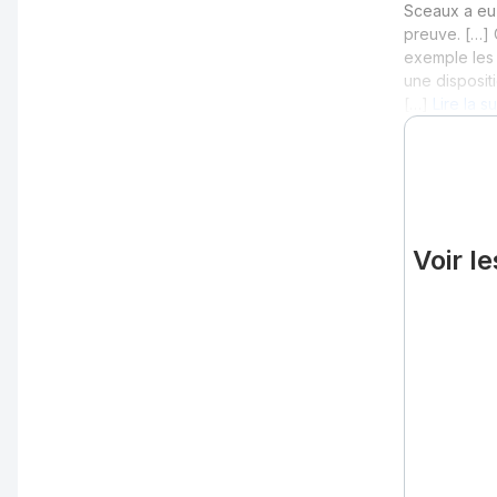
Sceaux a eu 
preuve. […] 
exemple les 
une disposit
[…]
Lire la s
Voir l