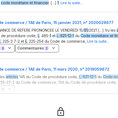
u
code monétaire et financier
. […]
1
:
Lire la suite…
de commerce / TAE de Paris, 15 janvier 2021, n° 2020029677
ANCE DE REFERE PRONONCEE LE VENDREDI 15/
01
/2021 […] Vu les
 de procédure civile,
L
. 465-
1
et
L. 621-12-1
du
Code monétaire et fi
L
. 225-3 7-2 et
L
. 225-254 du Code de commerce,
Lire la suite…
Commentaires
3
2
 de commerce / TAE de Paris, 11 mars 2020, n° 2019059872
les
articles
145 du Code de procédure civile,
L. 621-12-1
du
Code mo
 225-37-2 du Code de commerce, 134 du Code de procédure civile,
3