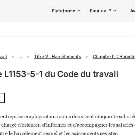
Plateforme
Pour qui ?
Av
vail
...
Titre V : Harcèlements
Chapitre III : Harcè
e L1153-5-1 du Code du travail
 entreprise employant au moins deux cent cinquante salariés
 chargé d'orienter, d'informer et d'accompagner les salariés
ntre le harcèlement sexuel et les agissements sexistes.