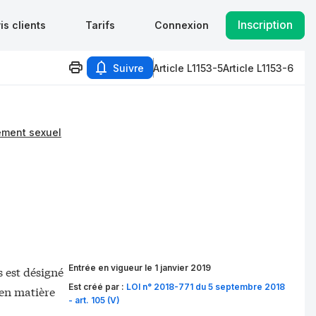
Inscription
is clients
Tarifs
Connexion
Suivre
Article L1153-5
Article L1153-6
lement sexuel
Entrée en vigueur le 1 janvier 2019
 est désigné
Est créé par :
LOI n° 2018-771 du 5 septembre 2018
 en matière
- art. 105 (V)