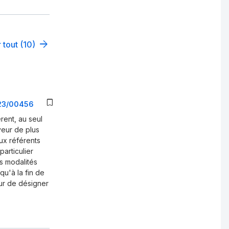
 tout (10)
 23/00456
érent, au seul
oyeur de plus
ux référents
particulier
s modalités
u'à la fin de
eur de désigner