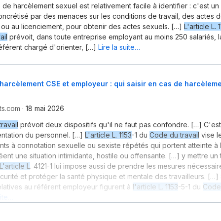
 de harcèlement sexuel est relativement facile à identifier : c'est un
concrétisé par des menaces sur les conditions de travail, des actes 
 ou au licenciement, pour obtenir des actes sexuels. […]
L'article L. 
ail
prévoit, dans toute entreprise employant au moins 250 salariés, 
éférent chargé d'orienter, […]
Lire la suite…
harcèlement CSE et employeur : qui saisir en cas de harcèlem
ts.com
·
18 mai 2026
ravail
prévoit deux dispositifs qu'il ne faut pas confondre. […] C'est
ntation du personnel. […]
L'article L. 1153
-1 du
Code du travail
vise l
s à connotation sexuelle ou sexiste répétés qui portent atteinte à l
éent une situation intimidante, hostile ou offensante. […] y mettre un 
L'article L
. 4121-1 lui impose aussi de prendre les mesures nécessai
curité et protéger la santé physique et mentale des travailleurs. […]
elatives au référent employeur figurent à
l'article L. 1153
-5-1 du
Code 
uite…