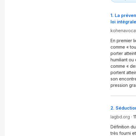
1
.
La préven
loi intégra
kohenavoca
En premier l
comme « tout
porter attei
humiliant ou
comme « des 
portent attei
son encontre
pression gra
2
.
Séduction
lagbd.org
·
1
Définition d
très fourni e