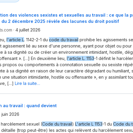
tion des violences sexistes et sexuelles au travail : ce que la 
le du 2 décembre 2025 révèle des lacunes du droit positif
ts.com
·
4 juillet 2026
ieu,
l'article L
. 1142-2-1 du
code du travail
prohibe les agissements sex
 agissement lié au sexe d'une personne, ayant pour objet ou pour 
nte à sa dignité ou de créer un environnement intimidant, hostile, dég
 offensant ». […] En deuxième lieu,
l'article L. 1153
-1 définit le harcèl
propos ou comportements à connotation sexuelle ou sexiste répété
nte à sa dignité en raison de leur caractère dégradant ou humiliant, 
 une situation intimidante, hostile ou offensante », en y assimilant t
ve, […]
Lire la suite…
 au travail : quand devient
1 juin 2026
u harcèlement sexuel (
Code du travail
)
L'article L 1153
-1 du
Code du t
t détaille (trop peut-être) les actes qui relèvent du harcèlement sex