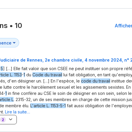
ons
•
10
Afficher
Judiciaire de Rennes, 2e chambre civile, 4 novembre 2024, n°
é
5
] […] Elle fait valoir que son CSEE ne peut instituer son propre réf
rticle L. 1153
-
1
du
Code du travail
lui fait obligation, en tant qu'empl
iés, d'en désigner un. […] En l'espèce, le
code du travail
institue de
e lutte contre le harcèlement sexuel et les agissements sexistes. En 
14-
1
in fine confère au CSE le soin de désigner en son sein, selon le
article L
. 2315-32, un de ses membres en charge de cette mission jusq
de membre élu.
L'article L. 1153-5-1
fait aussi obligation de l'employ
nt.
Lire la suite…
2