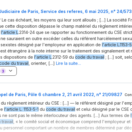
Judiciaire de Paris, Service des referes, 6 mai 2025, n° 24/57
° Le cas échéant, les moyens qui leur sont alloués ; […] La société
e cette disposition dépasse le champ matériel du règlement intérie
n
l'article L
.2314-24 que se rapporter au fonctionnement du CSE stric
 ne sauraient en outre excéder celles du référent harcèlement sexu
sexistes désigné par l'employeur en application de
l'article L.1153-5
 est étrangère à la note interne sur le traitement des signalement et 
es dispositions de
l'article L
.2312-59 du
code du travail
; […] soit, se
code du travail
, orienter, […]
Lire la suite…
3
pel de Paris, Pôle 6 chambre 2, 21 avril 2022, n° 21/09827
Con
3.3. du règlement intérieur du CSE : […] — le référent désigné par l'e
de
l'article L. 1153-5-1
du
code du travail
et celui désigné par le CSE 
s ne sont pas le même interlocuteur des agents. […] Aux termes de
travail
, « le comité social et économique comprend l'employeur et
du personnel comportant un nombre de membres déterminé par décr