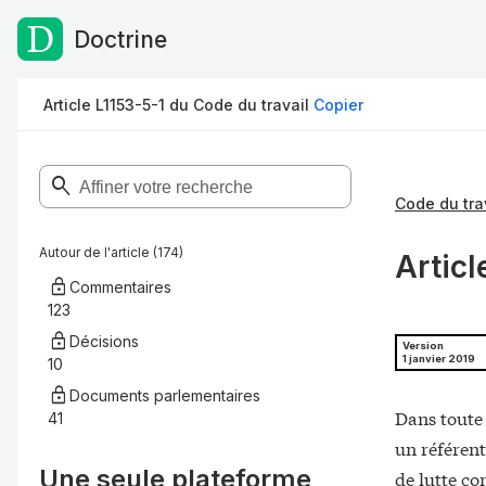
Doctrine
Passer au contenu
Article L1153-5-1 du Code du travail
Copier
Code du tra
Autour de l'article (174)
Articl
Commentaires
123
Décisions
Version
1 janvier 2019
10
Documents parlementaires
Dans toute
41
un référent
Une seule plateforme,
de lutte co