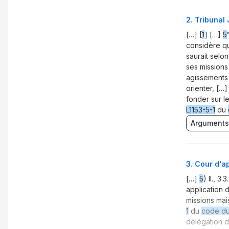
2
.
Tribunal 
[…] [
1
] […]
5
considère qu
saurait selo
ses missions
agissements 
orienter, […]
fonder sur l
L1153-5-1
du
Arguments
3
.
Cour d'ap
[…]
5
) II., 
application 
missions mai
1
du
code du 
délégation 