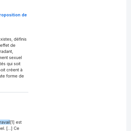
proposition de
istes, définis
effet de
radant,
ement sexuel
s qui soit
soit créent à
oute forme de
ravail
[1] est
uel. […] Ce