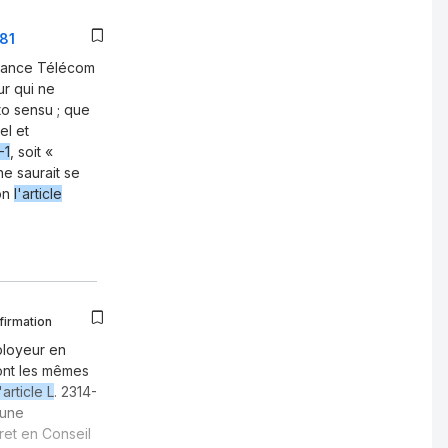
381
 France Télécom
ur qui ne
to sensu ; que
el et
-1
, soit «
ne saurait se
lon
l'article
firmation
mployeur en
ont les mêmes
l'article L
. 2314-
 une
et en Conseil