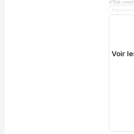
d'Etat compt
Arguments
Voir l