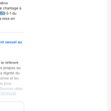
 abus
de chantage à
1153
-5-1 du
la mise en
ent sexuel au
 le référent
es propos ou
a dignité du
terme et les
res pour
 Sources utiles
du travail
.