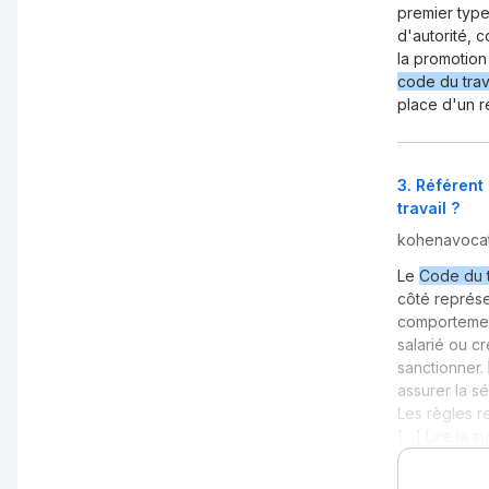
premier type
d'autorité, 
la promotion
code du trav
place d'un r
3
.
Référent 
travail ?
kohenavoca
Le
Code du t
côté représe
comportement
salarié ou cr
sanctionner.
assurer la sé
Les règles r
[…]
Lire la s