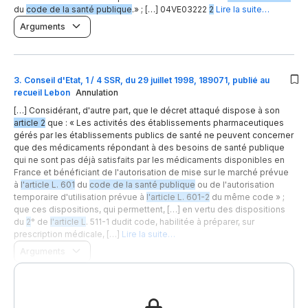
du
code de la santé publique
.» ; […] 04VE03222
2
Lire la suite…
Arguments
3
.
Conseil d'Etat, 1 / 4 SSR, du 29 juillet 1998, 189071, publié au
recueil Lebon
Annulation
[…] Considérant, d'autre part, que le décret attaqué dispose à son
article 2
que : « Les activités des établissements pharmaceutiques
gérés par les établissements publics de santé ne peuvent concerner
que des médicaments répondant à des besoins de santé publique
qui ne sont pas déjà satisfaits par les médicaments disponibles en
France et bénéficiant de l'autorisation de mise sur le marché prévue
à
l'article L. 601
du
code de la santé publique
ou de l'autorisation
temporaire d'utilisation prévue à
l'article L. 601-2
du même code » ;
que ces dispositions, qui permettent, […] en vertu des dispositions
du
2
° de
l'article L
. 511-1 dudit code, habilitée à préparer, sur
prescription médicale, […]
Lire la suite…
Arguments