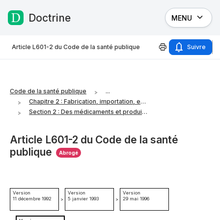
Doctrine
MENU
Passer au contenu
Article L601-2 du Code de la santé publique
Suivre
Code de la santé publique
...
Chapitre 2 : Fabrication, importation, exportation et distribution en gros des produits pharmaceutiques et exploitation des spécialités ou autres médicaments
Section 2 : Des médicaments et produits soumis à autorisation
Article L601-2 du Code de la santé
publique
Abrogé
Version
Version
Version
11 décembre 1992
5 janvier 1993
29 mai 1996
>
>