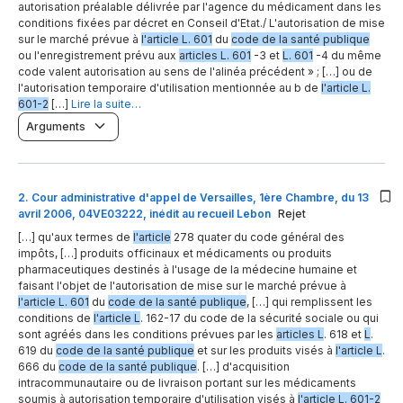
autorisation préalable délivrée par l'agence du médicament dans les
conditions fixées par décret en Conseil d'Etat./ L'autorisation de mise
sur le marché prévue à
l'article L. 601
du
code de la santé publique
ou l'enregistrement prévu aux
articles L. 601
-3 et
L. 601
-4 du même
code valent autorisation au sens de l'alinéa précédent » ; […] ou de
l'autorisation temporaire d'utilisation mentionnée au b de
l'article L.
601-2
[…]
Lire la suite…
Arguments
2
.
Cour administrative d'appel de Versailles, 1ère Chambre, du 13
avril 2006, 04VE03222, inédit au recueil Lebon
Rejet
[…] qu'aux termes de
l'article
278 quater du code général des
impôts, […] produits officinaux et médicaments ou produits
pharmaceutiques destinés à l'usage de la médecine humaine et
faisant l'objet de l'autorisation de mise sur le marché prévue à
l'article L. 601
du
code de la santé publique
, […] qui remplissent les
conditions de
l'article L
. 162-17 du code de la sécurité sociale ou qui
sont agréés dans les conditions prévues par les
articles L
. 618 et
L
.
619 du
code de la santé publique
et sur les produits visés à
l'article L
.
666 du
code de la santé publique
. […] d'acquisition
intracommunautaire ou de livraison portant sur les médicaments
soumis à autorisation temporaire d'utilisation visés à
l'article L. 601-2