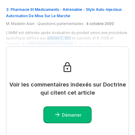
3
.
Pharmacie Et Médicaments - Adrénaline - Stylo Auto-Injecteur.
Autorisation De Mise Sur Le Marché
M. Madelin Alain
·
Questions parlementaires
·
4 octobre 2000
L'AMM est délivrée après évaluation du produit selon une procédure
spécifique définie aux
articles L. 601
et suivants et R. 5128 et
suivants du
code de la santé publique
. […]
Lire la suite…
Voir les commentaires indexés sur Doctrine
qui citent cet article
Démarrer