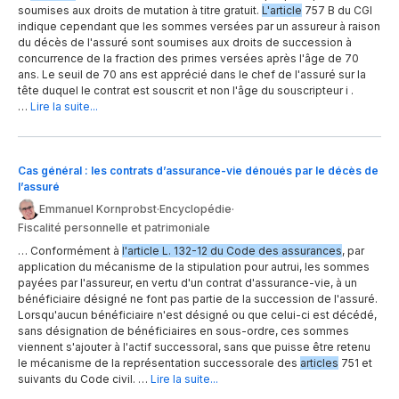
soumises aux droits de mutation à titre gratuit.
L'article
757 B du CGI
indique cependant que les sommes versées par un assureur à raison
du décès de l'assuré sont soumises aux droits de succession à
concurrence de la fraction des primes versées après l'âge de 70
ans. Le seuil de 70 ans est apprécié dans le chef de l'assuré sur la
tête duquel le contrat est souscrit et non l'âge du souscripteur i .
…
Lire la suite...
Cas général : les contrats d’assurance-vie dénoués par le décès de
l’assuré
Emmanuel Kornprobst
·
Encyclopédie
·
Fiscalité personnelle et patrimoniale
… Conformément à
l'article L. 132-12 du Code des assurances
, par
application du mécanisme de la stipulation pour autrui, les sommes
payées par l'assureur, en vertu d'un contrat d'assurance-vie, à un
bénéficiaire désigné ne font pas partie de la succession de l'assuré.
Lorsqu'aucun bénéficiaire n'est désigné ou que celui-ci est décédé,
sans désignation de bénéficiaires en sous-ordre, ces sommes
viennent s'ajouter à l'actif successoral, sans que puisse être retenu
le mécanisme de la représentation successorale des
articles
751 et
suivants du Code civil. …
Lire la suite...