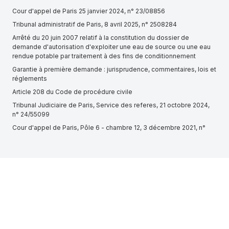
Cour d'appel de Paris 25 janvier 2024, n° 23/08856
Tribunal administratif de Paris, 8 avril 2025, n° 2508284
Arrêté du 20 juin 2007 relatif à la constitution du dossier de
demande d'autorisation d'exploiter une eau de source ou une eau
rendue potable par traitement à des fins de conditionnement
Garantie à première demande : jurisprudence, commentaires, lois et
réglements
Article 208 du Code de procédure civile
Tribunal Judiciaire de Paris, Service des referes, 21 octobre 2024,
n° 24/55099
Cour d'appel de Paris, Pôle 6 - chambre 12, 3 décembre 2021, n°
19/02944
NAT SNACK (VILLEFRANCHE SUR SAONE, 838159705)
Cour administrative d'appel de Nantes, Juge des référés, 6
novembre 2024, n° 24NT01789
GROUPE L & S (SAINT-PRIEST, 752649285)
MATHOLI (FAREMOUTIERS, 880840376)
Article 1244-1 du Code civil
Cour d'appel d'Aix-en-Provence, Chambre 4-5, 10 juin 2021, n°