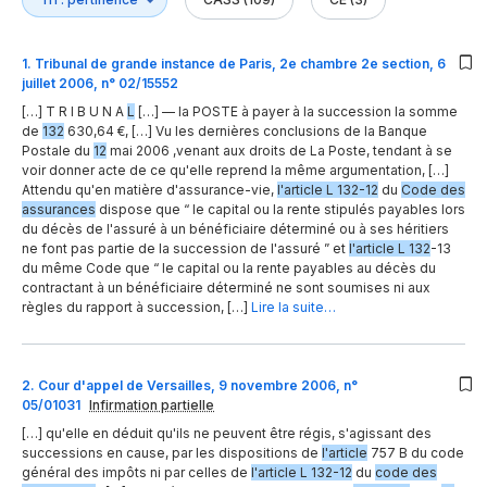
1
.
Tribunal de grande instance de Paris, 2e chambre 2e section, 6
juillet 2006, n° 02/15552
[…] T R I B U N A
L
[…] — la POSTE à payer à la succession la somme
de
132
630,64 €, […] Vu les dernières conclusions de la Banque
Postale du
12
mai 2006 ,venant aux droits de La Poste, tendant à se
voir donner acte de ce qu'elle reprend la même argumentation, […]
Attendu qu'en matière d'assurance-vie,
l'article L 132-12
du
Code des
assurances
dispose que “ le capital ou la rente stipulés payables lors
du décès de l'assuré à un bénéficiaire déterminé ou à ses héritiers
ne font pas partie de la succession de l'assuré ” et
l'article L 132
-13
du même Code que “ le capital ou la rente payables au décès du
contractant à un bénéficiaire déterminé ne sont soumises ni aux
règles du rapport à succession, […]
Lire la suite…
2
.
Cour d'appel de Versailles, 9 novembre 2006, n°
05/01031
Infirmation partielle
[…] qu'elle en déduit qu'ils ne peuvent être régis, s'agissant des
successions en cause, par les dispositions de
l'article
757 B du code
général des impôts ni par celles de
l'article L 132-12
du
code des