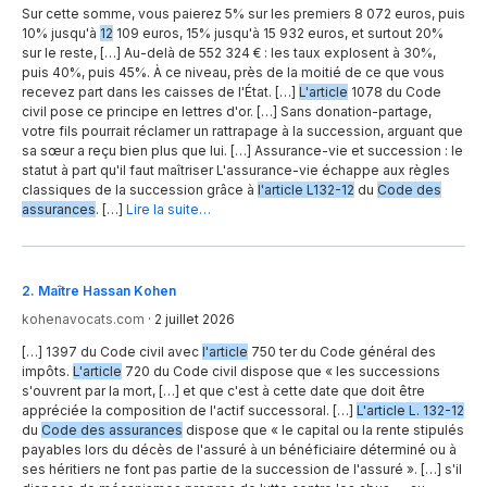
Sur cette somme, vous paierez 5% sur les premiers 8 072 euros, puis
10% jusqu'à
12
109 euros, 15% jusqu'à 15 932 euros, et surtout 20%
sur le reste, […] Au-delà de 552 324 € : les taux explosent à 30%,
puis 40%, puis 45%. À ce niveau, près de la moitié de ce que vous
recevez part dans les caisses de l'État. […]
L'article
1078 du Code
civil pose ce principe en lettres d'or. […] Sans donation-partage,
votre fils pourrait réclamer un rattrapage à la succession, arguant que
sa sœur a reçu bien plus que lui. […] Assurance-vie et succession : le
statut à part qu'il faut maîtriser L'assurance-vie échappe aux règles
classiques de la succession grâce à
l'article L132-12
du
Code des
assurances
. […]
Lire la suite…
2
.
Maître Hassan Kohen
kohenavocats.com
·
2 juillet 2026
[…] 1397 du Code civil avec
l'article
750 ter du Code général des
impôts.
L'article
720 du Code civil dispose que « les successions
s'ouvrent par la mort, […] et que c'est à cette date que doit être
appréciée la composition de l'actif successoral. […]
L'article L. 132-12
du
Code des assurances
dispose que « le capital ou la rente stipulés
payables lors du décès de l'assuré à un bénéficiaire déterminé ou à
ses héritiers ne font pas partie de la succession de l'assuré ». […] s'il