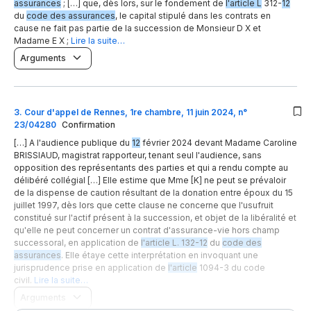
assurances
; […] que, dès lors, sur le fondement de
l'article L
312-
12
du
code des assurances
, le capital stipulé dans les contrats en
cause ne fait pas partie de la succession de Monsieur D X et
Madame E X ;
Lire la suite…
Arguments
3
.
Cour d'appel de Rennes, 1re chambre, 11 juin 2024, n°
23/04280
Confirmation
[…] A l'audience publique du
12
février 2024 devant Madame Caroline
BRISSIAUD, magistrat rapporteur, tenant seul l'audience, sans
opposition des représentants des parties et qui a rendu compte au
délibéré collégial […] Elle estime que Mme [K] ne peut se prévaloir
de la dispense de caution résultant de la donation entre époux du 15
juillet 1997, dès lors que cette clause ne concerne que l'usufruit
constitué sur l'actif présent à la succession, et objet de la libéralité et
qu'elle ne peut concerner un contrat d'assurance-vie hors champ
successoral, en application de
l'article L. 132-12
du
code des
assurances
. Elle étaye cette interprétation en invoquant une
jurisprudence prise en application de
l'article
1094-3 du code
civil.
Lire la suite…
Arguments