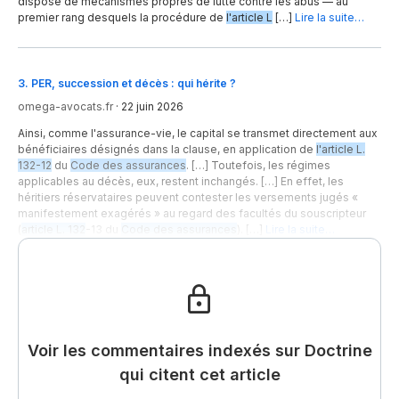
dispose de mécanismes propres de lutte contre les abus — au
premier rang desquels la procédure de
l'article L
[…]
Lire la suite…
3
.
PER, succession et décès : qui hérite ?
omega-avocats.fr
·
22 juin 2026
Ainsi, comme l'assurance-vie, le capital se transmet directement aux
bénéficiaires désignés dans la clause, en application de
l'article L.
132-12
du
Code des assurances
. […] Toutefois, les régimes
applicables au décès, eux, restent inchangés. […] En effet, les
héritiers réservataires peuvent contester les versements jugés «
manifestement exagérés » au regard des facultés du souscripteur
(
article L. 132
-13 du
Code des assurances
). […]
Lire la suite…
Voir les commentaires indexés sur Doctrine
qui citent cet article