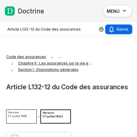
Doctrine
MENU
Passer au contenu
Article L132-12 du Code des assurances
Suivre
Code des assurances
...
Chapitre II : Les assurances sur la vie et les opérations de capitalisation
Section I : Dispositions générales
Article L132-12 du Code des assurances
Version
Version
21 juillet 1976
>
17 juillet 1992