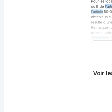
Pour les loc
du III de
l'art
l'article
50-0 
obtenir un 
résulte d'un
Remarque : L
doivent sati
l'habitation
. 
Voir l