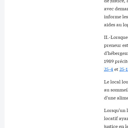
de justice,
avec demand
informe le
aides au lo
II.-Lorsque
preneur est
d'hébergemen
1989 précit
25-4
et
25-1
Le local lo
au sommeil 
d'une alime
Lorsqu'un l
locatif ay
justice en 