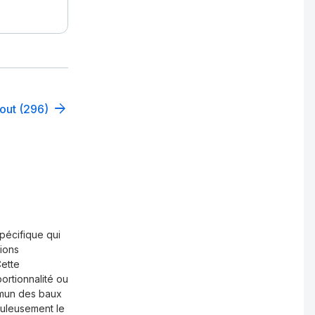
tout (296)
pécifique qui
tions
Cette
portionnalité ou
ommun des baux
puleusement le