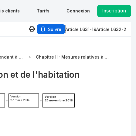
Inscription
is clients
Tarifs
Connexion
Suivre
Article L631-19
Article L632-2
Titre III : Dispositions tendant à maintenir ou à augmenter le nombre des logements
Chapitre II : Mesures relatives à la protection des occupants de certains meublés
n et de l'habitation
Version
Version
27 mars 2014
>
>
25 novembre 2018