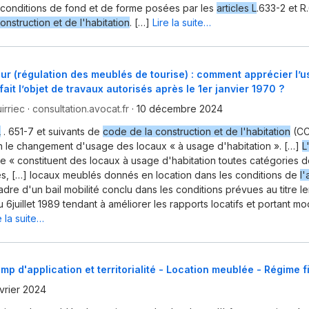
conditions de fond et de forme posées par les
articles L
.633-2 et R
onstruction et de l'habitation
. […]
Lire la suite…
ur (régulation des meublés de tourise) : comment apprécier l’u
fait l’objet de travaux autorisés après le 1er janvier 1970 ?
irriec
·
consultation.avocat.fr
·
10 décembre 2024
L
. 651-7 et suivants de
code de la construction et de l'habitation
(CC
on le changement d'usage des locaux « à usage d'habitation ». […]
L
e « constituent des locaux à usage d'habitation toutes catégories 
s, […] locaux meublés donnés en location dans les conditions de
l'
dre d'un bail mobilité conclu dans les conditions prévues au titre Ier 
6juillet 1989 tendant à améliorer les rapports locatifs et portant mod
e la suite…
mp d'application et territorialité - Location meublée - Régime f
évrier 2024