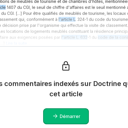
ations de meublés de tourisme et de chambres d'hôtes, mentionnées
icle
1407 du CGI, le seuil de chiffre d'affaires est le seuil mentionné 
du CGI. […] Pour être qualifiés de meublés de tourisme, les locaux 
classement qui, conformément à
l'article L
. 324-1 du code du tourisme 
e décision prise par l'organisme qui effectue la visite de classement
es locations de logements meublés constituant la résidence princi
sfaire aux exigences posées par
l'article L. 632
-1 du
code de la cons
[…]
Lire la suite…
es commentaires indexés sur Doctrine qu
cet article
Démarrer