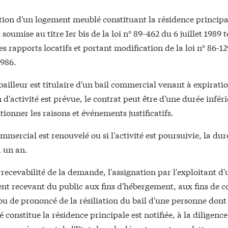
tion d'un logement meublé constituant la résidence principa
 soumise au titre Ier bis de la loi n° 89-462 du 6 juillet 1989 
es rapports locatifs et portant modification de la loi n° 86-1
986.
bailleur est titulaire d'un bail commercial venant à expirati
n d'activité est prévue, le contrat peut être d'une durée infér
tionner les raisons et événements justificatifs.
commercial est renouvelé ou si l'activité est poursuivie, la du
à un an.
rrecevabilité de la demande, l'assignation par l'exploitant d'
nt recevant du public aux fins d'hébergement, aux fins de c
 ou de prononcé de la résiliation du bail d'une personne dont
 constitue la résidence principale est notifiée, à la diligence 