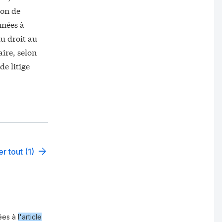
ion de
nnées à
du droit au
aire, selon
de litige
er tout (1)
sées à
l'article