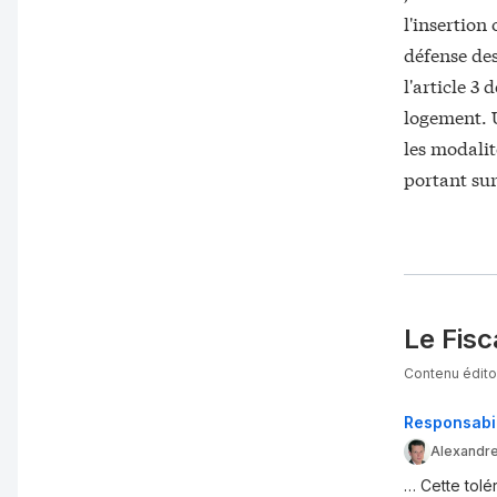
l'insertion
défense de
l'article 3
logement. U
les modalité
portant sur
Le Fisc
Contenu éditor
Responsabili
Alexandr
… Cette tolé