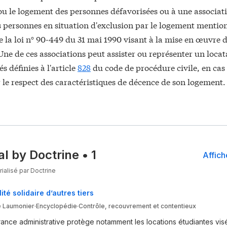
 ou le logement des personnes défavorisées ou à une associat
s personnes en situation d'exclusion par le logement mentio
 de la loi n° 90-449 du 31 mai 1990 visant à la mise en œuvre 
ne de ces associations peut assister ou représenter un locat
s définies à l'article
828
du code de procédure civile, en cas 
 le respect des caractéristiques de décence de son logement.
al by Doctrine
•
1
Affich
ialisé par Doctrine
té solidaire d’autres tiers
e Laumonier
·
Encyclopédie
·
Contrôle, recouvrement et contentieux
rance administrative protège notamment les locations étudiantes vi