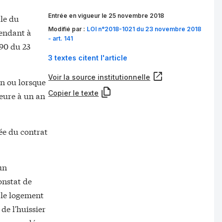
Entrée en vigueur le 25 novembre 2018
le du
Modifié par :
LOI n°2018-1021 du 23 novembre 2018
tendant à
- art. 141
290 du 23
3 textes citent l'article
Voir la source institutionnelle
on ou lorsque
Copier le texte
ieure à un an
rée du contrat
un
onstat de
 le logement
de l'huissier