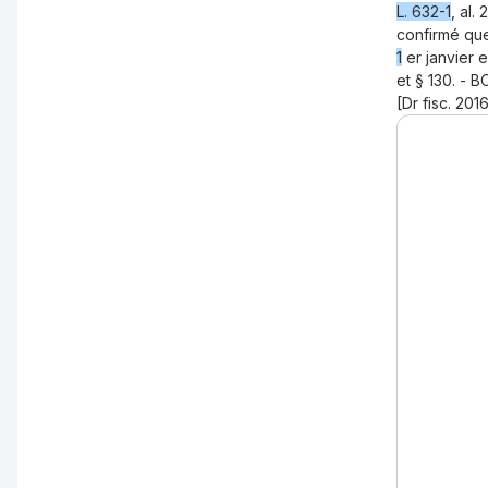
L. 632-1
, al.
confirmé que
1
er janvier e
et § 130. - B
[Dr fisc. 201