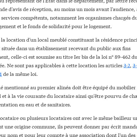
 au représentant de l'Etat dans le département, par lettre 
e d'avis de réception, au moins un mois avant l'audience, a
s services compétents, notamment les organismes chargés du
gement et le fonds de solidarité pour le logement.
 la location d'un local meublé constituant la résidence princ
 située dans un établissement recevant du public aux fins
t, celle-ci est soumise au titre Ier bis de la loi n° 89-462 du 
ée. Ne sont pas applicables à cette location les articles
3-2
,
3
1
de la même loi.
ué mentionné au premier alinéa doit être équipé du mobilier
et à la vie courante du locataire ainsi qu'être pourvu de ch
ntation en eau et de sanitaires.
ocataire ou plusieurs locataires ont avec le même bailleur un
ant une origine commune, ils peuvent donner par écrit manda
leur nom et pour leur compte à une association dont l'un des 