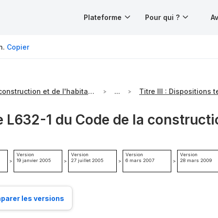
Plateforme
Pour qui ?
Av
n.
Copier
Code de la construction et de l'habitation
...
e L632-1 du Code de la constructio
Version
Version
Version
Version
19 janvier 2005
27 juillet 2005
6 mars 2007
28 mars 2009
>
>
>
>
arer les versions