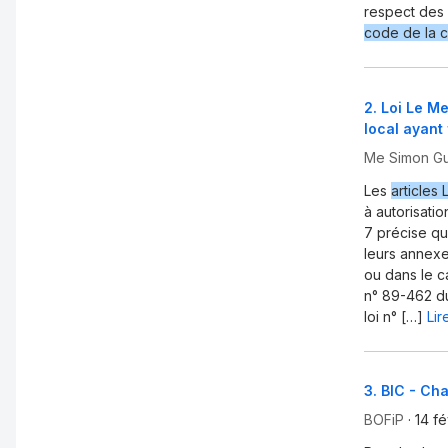
respect des 
code de la c
2
.
Loi Le Me
local ayant 
Me Simon Gu
Les
articles 
à autorisati
7 précise qu
leurs annexe
ou dans le ca
n° 89-462 du 
loi n° […]
Lir
3
.
BIC - Cha
BOFiP
·
14 f