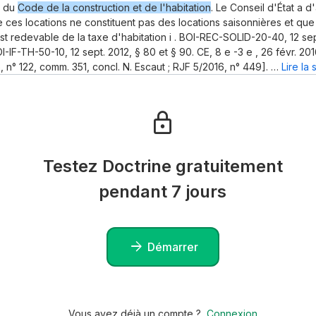
 2 du
Code de la construction et de l'habitation
. Le Conseil d'État a d'
 ces locations ne constituent pas des locations saisonnières et que 
st redevable de la taxe d'habitation i . BOI-REC-SOLID-20-40, 12 sep
OI-IF-TH-50-10, 12 sept. 2012, § 80 et § 90. CE, 8 e -3 e , 26 févr. 2
6, n° 122, comm. 351, concl. N. Escaut ; RJF 5/2016, n° 449]. …
Lire la s
Testez Doctrine gratuitement
pendant 7 jours
Démarrer
Vous avez déjà un compte ?
Connexion