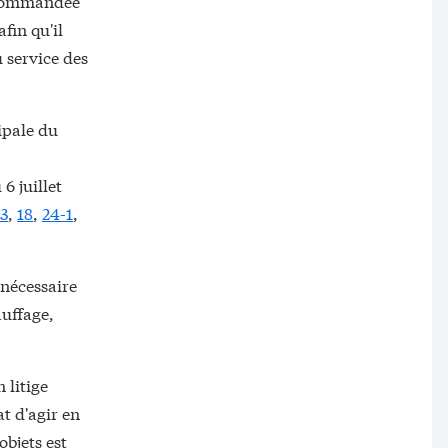
recommandée
fin qu'il
 service des
ipale du
6 juillet
-3
,
18
,
24-1
,
 nécessaire
auffage,
 litige
t d'agir en
objets est