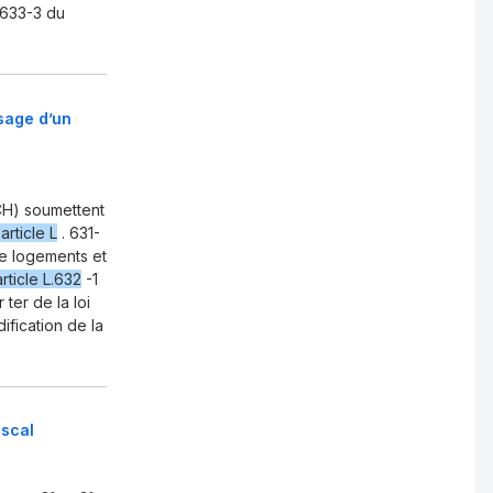
.633-3 du
sage d’un
H) soumettent
'article L
. 631-
de logements et
article L.632
-1
ter de la loi
ification de la
iscal