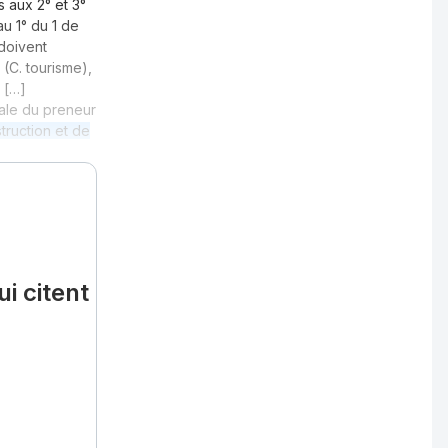
 aux 2° et 3°
au 1° du 1 de
doivent
(C. tourisme),
. […]
pale du preneur
truction et de
i citent