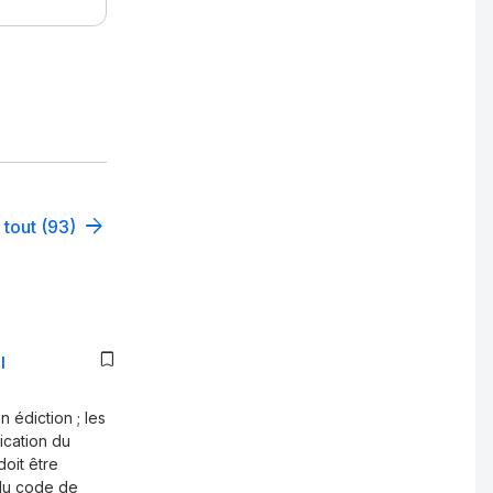
 tout (93)
l
n édiction ; les
ication du
doit être
 du code de