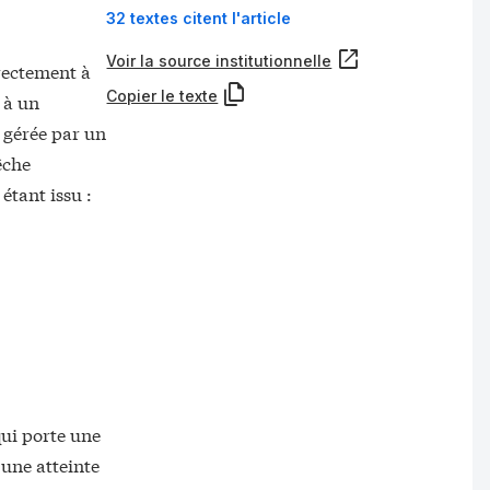
32 textes citent l'article
Voir la source institutionnelle
rectement à
Copier le texte
 à un
 gérée par un
êche
étant issu :
qui porte une
 une atteinte