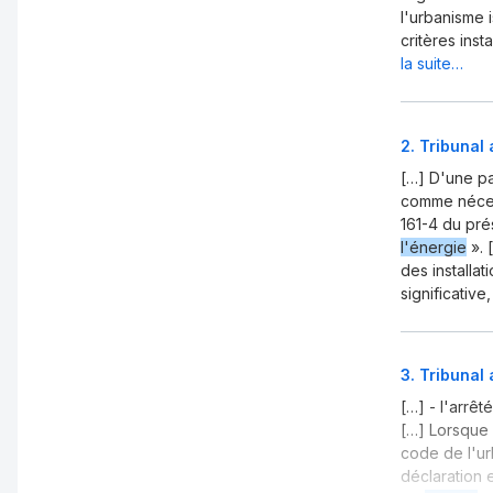
l'urbanisme i
critères ins
la suite…
2
.
Tribunal 
[…] D'une pa
comme nécess
161-4 du pré
l'énergie
». 
des installa
significative
3
.
Tribunal 
[…] - l'arrê
[…] Lorsque 
code de l'u
déclaration e