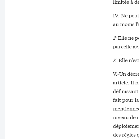
limitée à d
IV.-Ne peut
au moins l'
1° Elle ne 
parcelle agr
2° Elle n'es
V.-Un décre
article. Il
définissant
fait pour l
mentionnée
niveau de r
déploiement
des règles 