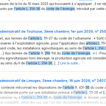
ssues de la loi du 10 mars 2023 qui trouvaient à s'appliquer ; il ne 
taurés par
l'article L. 314-36
du
code de l'énergie
, introduit par cette
administratif de Toulouse, 3ème chambre, 1er juin 2026, n° 2
rt, aux termes de
l'article L
. 111-27 du code de l'urbanisme : « Sont
aires à l'exploitation agricole, pour l'application des
articles L
. 11
sent code, les installations agrivoltaïques au sens de
l'article L. 314
[…] Aux termes de
l'article
R.
314
-114 du
code de l'énergie
: « I. -Po
tions agrivoltaïques hors élevage, la production agricole est consi
, au sens du II de
l'article L. 314-36
, […]
Lire la suite…
administratif de Limoges, 2ème chambre, 16 juin 2026, n° 240
té contesté méconnait les dispositions de
l'article
R. 431-
36
du code d
la demande porte sur une installation prévue à
l'article L
. 111-28 et
L
rbanisme ou à
l'article L. 314-36
du
code de l'énergie
, le dossier join
st complété, selon les cas, par l'un des documents mentionnés au I, a