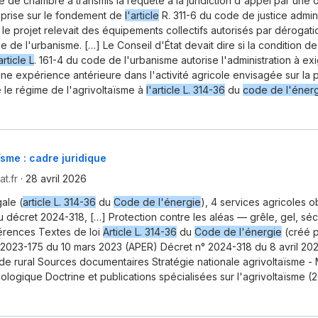
e de chambre a transmis la requête à la juridiction d'appel par un
, prise sur le fondement de
l'article
R. 311-6 du code de justice admini
 le projet relevait des équipements collectifs autorisés par dérogat
 de l'urbanisme. […] Le Conseil d'État devait dire si la condition de
article L
. 161-4 du code de l'urbanisme autorise l'administration à ex
 une expérience antérieure dans l'activité agricole envisagée sur la p
é le régime de l'agrivoltaïsme à
l'article L. 314-36
du
code de l'éner
ïsme : cadre juridique
t.fr
·
28 avril 2026
gale (
article L. 314-36
du
Code de l'énergie
), 4 services agricoles ob
u décret 2024-318, […] Protection contre les aléas — grêle, gel, sé
férences Textes de loi
Article L. 314-36
du
Code de l'énergie
(créé p
 2023-175 du 10 mars 2023 (APER) Décret n° 2024-318 du 8 avril 2
de rural Sources documentaires Stratégie nationale agrivoltaïsme - M
cologique Doctrine et publications spécialisées sur l'agrivoltaïsme 