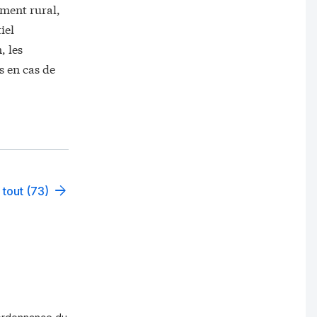
ement rural,
iel
, les
s en cas de
 tout (73)