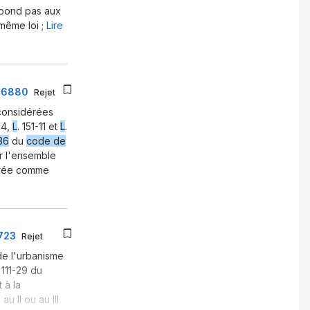
répond pas aux
 même loi ;
Lire
506880
Rejet
 considérées
1-4,
L
. 151-11 et
L
.
-36
du
code de
ur l'ensemble
dérée comme
1723
Rejet
e l'urbanisme
. 111-29 du
t à la
u II ou au III