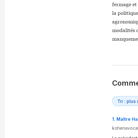
fermage et 
la politiqu
agronomique
modalités d
manqueme
Comme
1
.
Maître H
kohenavoca