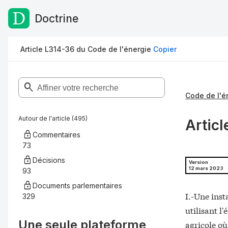
Doctrine
Passer au contenu
Article L314-36 du Code de l'énergie
Copier
Code de l'é
Autour de l'article (495)
Articl
Commentaires
73
Décisions
Version
12 mars 2023
93
Documents parlementaires
I.-Une inst
329
utilisant l
Une seule plateforme,
agricole où