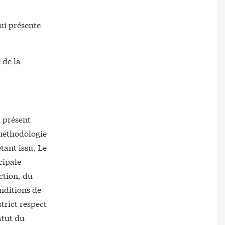
ui présente
 de la
u présent
 méthodologie
tant issu. Le
cipale
ction, du
onditions de
trict respect
atut du