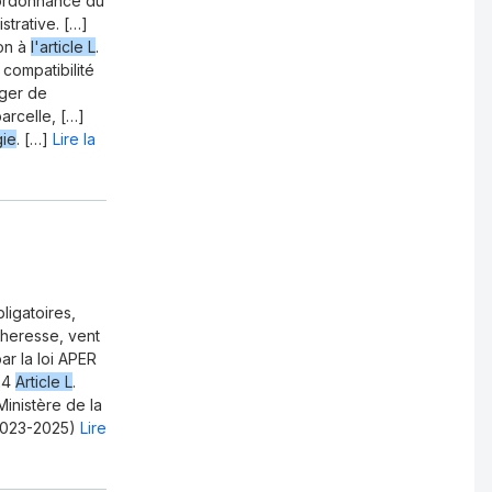
e ordonnance du
strative. […]
ion à
l'article L
.
 compatibilité
iger de
arcelle, […]
gie
. […]
Lire la
ligatoires,
cheresse, vent
ar la loi APER
024
Article L
.
inistère de la
(2023-2025)
Lire