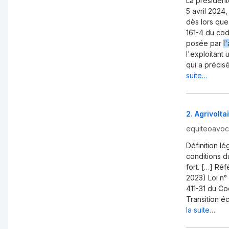
La président
5 avril 2024
dès lors que
161-4 du code
posée par
l'
l'exploitant
qui a précis
suite…
2
.
Agrivolta
equiteoavoca
Définition lé
conditions d
fort. […] Ré
2023) Loi n°
411-31 du Co
Transition é
la suite…