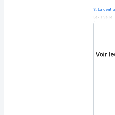
3
.
La centra
Lexis Veille
Voir l