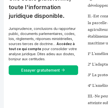
développem
toute l'information
juridique disponible.
II.-Est con
la parcelle
agriculteur
Jurisprudence, conclusions du rapporteur
public, documents parlementaires, codes,
établisseme
lois, règlements, réponses ministérielles,
maritime un
sources tierces de doctrine…
Accédez à
tout ce qui compte
pour consolider votre
1° L'amélio
analyse juridique. Dites adieu aux doutes,
bonjour aux certitudes.
2° L'adapt
Essayer gratuitement
3° La prote
4° L'amélio
III.-Ne peu
atteinte su