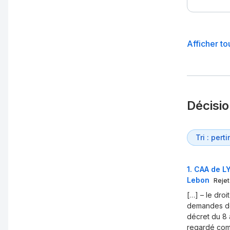
Afficher to
Décisi
1
.
CAA de LY
Lebon
Rejet
[…] – le droi
demandes de 
décret du 8 a
regardé comm