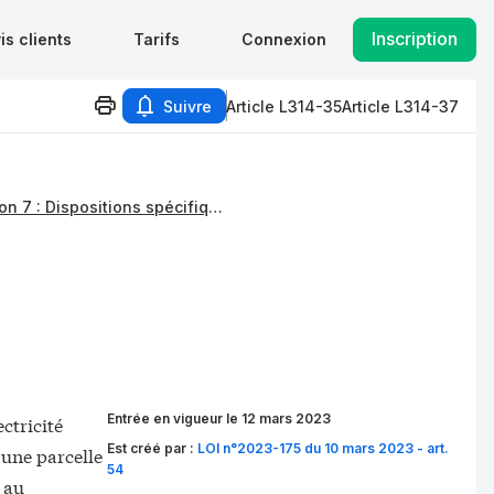
Inscription
is clients
Tarifs
Connexion
Suivre
Article L314-35
Article L314-37
Section 7 : Dispositions spécifiques à la production d'électricité à partir d'installations agrivoltaïques
Entrée en vigueur le 12 mars 2023
ctricité
Est créé par :
LOI n°2023-175 du 10 mars 2023 - art.
r une parcelle
54
 au