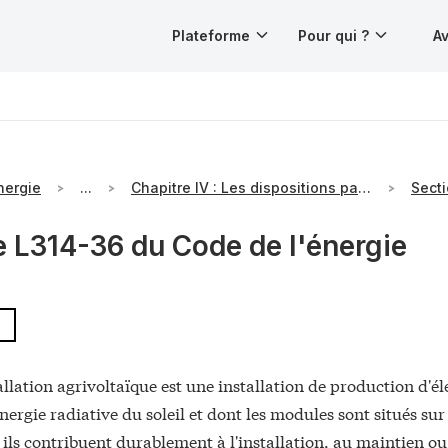
Plateforme
Pour qui ?
Av
nergie
...
Chapitre IV : Les dispositions particulières à l'électricité produite à partir d'énergies renouvelables
e L314-36 du Code de l'énergie
allation agrivoltaïque est une installation de production d'éle
'énergie radiative du soleil et dont les modules sont situés su
 ils contribuent durablement à l'installation, au maintien ou