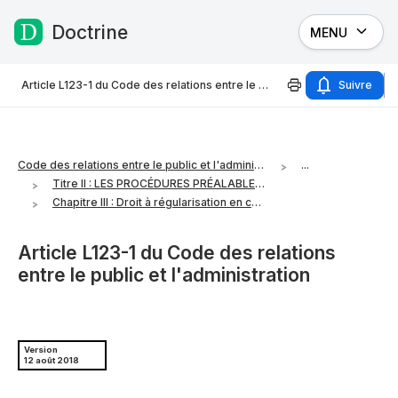
Doctrine
MENU
Passer au contenu
Article L123-1 du Code des relations entre le public et l'administration
Suivre
Code des relations entre le public et l'administration
...
Titre II : LES PROCÉDURES PRÉALABLES A L'INTERVENTION DE CERTAINES DÉCISIONS
Chapitre III : Droit à régularisation en cas d'erreur
Article L123-1 du Code des relations
entre le public et l'administration
Version
12 août 2018