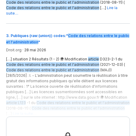
Code des relations entre le public et l'administration
(2018-08-11) (
Code des relations entre le public et l'administration
[…]
Lire la
suite…
3
.
Publiques (raw:(union)) codes:"
Code des relations entre le public
et l'administration
"
Droit.org
·
28 mai 2026
[…] situation 2 Résultats (1 - 2) 🌍 Modification
article
D323-2-1 du
Code des relations entre le public et l'administration
(2021-12-03) (
Code des relations entre le public et l'administration
(MAJ))
[28/5/2026] : I. - L'administration peut soumettre la réutilisation à titre
gratuit des informations publiques qu'elle détient aux licences
suivantes : 1° La licence ouverte de réutilisation d'informations
publiques […] Les licences susmentionnées sont accessibles en
ligne, […] sur le site internet : http://www.data.gouv.fr 🌍 Modification
article L123
-1 du
Code des relations entre le public et l'administration
(2018-08-11) (
Code des relations entre le public et l'administration
[…]
Lire la suite…