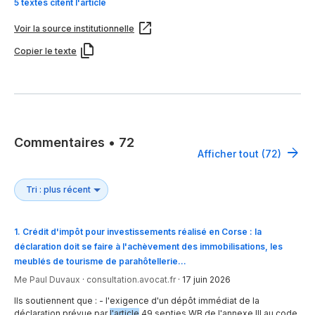
5 textes citent l'article
Voir la source institutionnelle
Copier le texte
Commentaires
•
72
Afficher tout (72)
1
.
Crédit d'impôt pour investissements réalisé en Corse : la
déclaration doit se faire à l'achèvement des immobilisations, les
meublés de tourisme de parahôtellerie…
Me Paul Duvaux
·
consultation.avocat.fr
·
17 juin 2026
Ils soutiennent que : - l'exigence d'un dépôt immédiat de la
déclaration prévue par
l'article
49 septies WB de l'annexe III au code