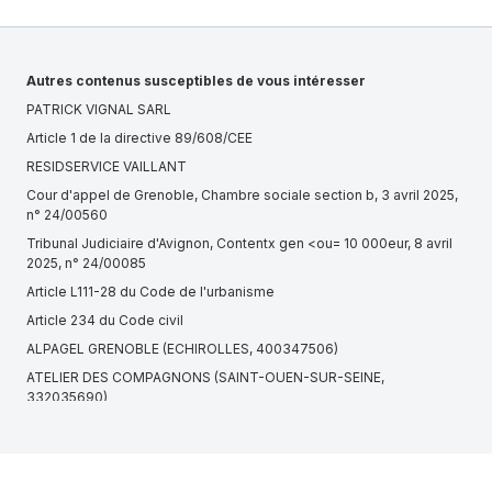
Autres contenus susceptibles de vous intéresser
PATRICK VIGNAL SARL
Article 1 de la directive 89/608/CEE
RESIDSERVICE VAILLANT
Cour d'appel de Grenoble, Chambre sociale section b, 3 avril 2025,
n° 24/00560
Tribunal Judiciaire d'Avignon, Contentx gen <ou= 10 000eur, 8 avril
2025, n° 24/00085
Article L111-28 du Code de l'urbanisme
Article 234 du Code civil
ALPAGEL GRENOBLE (ECHIROLLES, 400347506)
ATELIER DES COMPAGNONS (SAINT-OUEN-SUR-SEINE,
332035690)
Conseil d'État, 4ème chambre, 29/10/2024, 489981, Inédit au recueil
Lebon
Cour d'appel de Versailles, 12e chambre, 7 octobre 2021, n°