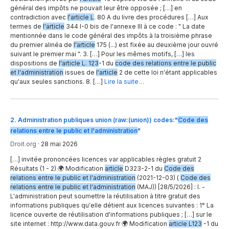
général des impôts ne pouvait leur être opposée ; […] en
contradiction avec
l'article L
. 80 A du livre des procédures […] Aux
termes de
l'article
344 I-0 bis de l'annexe III à ce code : " La date
mentionnée dans le code général des impôts à la troisième phrase
du premier alinéa de
l'article
175 (...) est fixée au deuxième jour ouvré
suivant le premier mai ". 3. […] Pour les mêmes motifs, […] les
dispositions de
l'article L. 123
-1 du
code des relations entre le public
et l'administration
issues de
l'article
2 de cette loi n'étant applicables
qu'aux seules sanctions. 8. […]
Lire la suite…
2
.
Administration publiques union (raw:(union)) codes:"
Code des
relations entre le public et l'administration
"
Droit.org
·
28 mai 2026
[…] invitée prononcées licences var applicables règles gratuit 2
Résultats (1 - 2) 🌍 Modification
article
D323-2-1 du
Code des
relations entre le public et l'administration
(2021-12-03) (
Code des
relations entre le public et l'administration
(MAJ)) [28/5/2026] : I. -
L'administration peut soumettre la réutilisation à titre gratuit des
informations publiques qu'elle détient aux licences suivantes : 1° La
licence ouverte de réutilisation d'informations publiques ; […] sur le
site internet : http://www.data.gouv.fr 🌍 Modification
article L123
-1 du