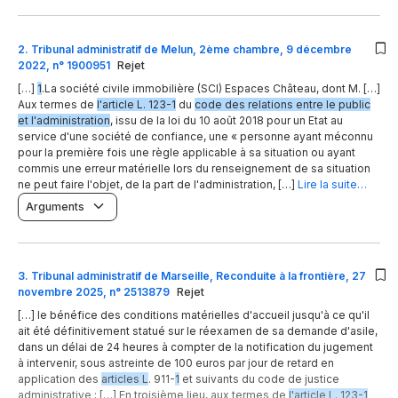
2
.
Tribunal administratif de Melun, 2ème chambre, 9 décembre
2022, n° 1900951
Rejet
[…]
1
.La société civile immobilière (SCI) Espaces Château, dont M. […]
Aux termes de
l'article L. 123-1
du
code des relations entre le public
et l'administration
, issu de la loi du 10 août 2018 pour un Etat au
service d'une société de confiance, une « personne ayant méconnu
pour la première fois une règle applicable à sa situation ou ayant
commis une erreur matérielle lors du renseignement de sa situation
ne peut faire l'objet, de la part de l'administration, […]
Lire la suite…
Arguments
3
.
Tribunal administratif de Marseille, Reconduite à la frontière, 27
novembre 2025, n° 2513879
Rejet
[…] le bénéfice des conditions matérielles d'accueil jusqu'à ce qu'il
ait été définitivement statué sur le réexamen de sa demande d'asile,
dans un délai de 24 heures à compter de la notification du jugement
à intervenir, sous astreinte de 100 euros par jour de retard en
application des
articles L
. 911-
1
et suivants du code de justice
administrative ; […] En troisième lieu, aux termes de
l'article L. 123-1