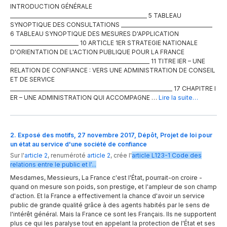
INTRODUCTION GÉNÉRALE
______________________________________________________ 5 TABLEAU
SYNOPTIQUE DES CONSULTATIONS ____________________________________
6 TABLEAU SYNOPTIQUE DES MESURES D'APPLICATION
___________________________ 10 ARTICLE 1ER STRATEGIE NATIONALE
D'ORIENTATION DE L'ACTION PUBLIQUE POUR LA FRANCE
_______________________________________________________ 11 TITRE IER – UNE
RELATION DE CONFIANCE : VERS UNE ADMINISTRATION DE CONSEIL
ET DE SERVICE
________________________________________________________________ 17 CHAPITRE I
ER – UNE ADMINISTRATION QUI ACCOMPAGNE …
Lire la suite…
2. Exposé des motifs, 27 novembre 2017, Dépôt, Projet de loi pour
un état au service d'une société de confiance
Sur l'
article 2
,
renuméroté
article 2
,
crée
l'
article
L123-1
Code des
relations entre le public et l'...
Mesdames, Messieurs, La France c'est l'État, pourrait-on croire -
quand on mesure son poids, son prestige, et l'ampleur de son champ
d'action. Et la France a effectivement la chance d'avoir un service
public de grande qualité grâce à des agents habités par le sens de
l'intérêt général. Mais la France ce sont les Français. Ils ne supportent
plus ce qui les paralyse tout en appelant la protection de l'État et ses