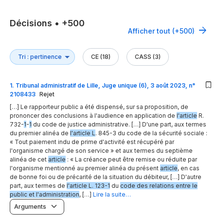
Décisions
•
+500
Afficher tout (+500)
CE (18)
CASS (3)
1
.
Tribunal administratif de Lille, Juge unique (6), 3 août 2023, n°
2108433
Rejet
[…] Le rapporteur public a été dispensé, sur sa proposition, de
prononcer des conclusions à l'audience en application de
l'article
R.
732-
1
-
1
du code de justice administrative. […] D'une part, aux termes
du premier alinéa de
l'article L
. 845-3 du code de la sécurité sociale :
« Tout paiement indu de prime d'activité est récupéré par
l'organisme chargé de son service » et aux termes du septième
alinéa de cet
article
: « La créance peut être remise ou réduite par
l'organisme mentionné au premier alinéa du présent
article
, en cas
de bonne foi ou de précarité de la situation du débiteur, […] D'autre
part, aux termes de
l'article L. 123-1
du
code des relations entre le
public et l'administration
, […]
Lire la suite…
Arguments