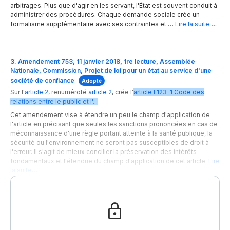
arbitrages. Plus que d'agir en les servant, l'État est souvent conduit à
administrer des procédures. Chaque demande sociale crée un
formalisme supplémentaire avec ses contraintes et …
Lire la suite…
3. Amendement 753, 11 janvier 2018, 1re lecture, Assemblée
Nationale, Commission, Projet de loi pour un état au service d'une
société de confiance
Adopté
Sur l'
article 2
,
renuméroté
article 2
,
crée
l'
article
L123-1
Code des
relations entre le public et l'...
Cet amendement vise à étendre un peu le champ d'application de
l'article en précisant que seules les sanctions prononcées en cas de
méconnaissance d'une règle portant atteinte à la santé publique, la
sécurité ou l'environnement ne seront pas susceptibles de droit à
l'erreur. Il s'agit de mieux concilier la préservation des intérêts
fondamentaux et l'étendue du champ d'application de cet article.
Lire
la suite…