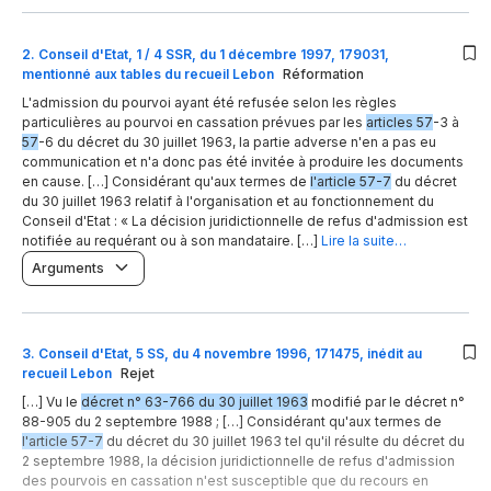
2
.
Conseil d'Etat, 1 / 4 SSR, du 1 décembre 1997, 179031,
mentionné aux tables du recueil Lebon
Réformation
L'admission du pourvoi ayant été refusée selon les règles
particulières au pourvoi en cassation prévues par les
articles 57
-3 à
57
-6 du décret du 30 juillet 1963, la partie adverse n'en a pas eu
communication et n'a donc pas été invitée à produire les documents
en cause. […] Considérant qu'aux termes de
l'article 57-7
du décret
du 30 juillet 1963 relatif à l'organisation et au fonctionnement du
Conseil d'Etat : « La décision juridictionnelle de refus d'admission est
notifiée au requérant ou à son mandataire. […]
Lire la suite…
Arguments
3
.
Conseil d'Etat, 5 SS, du 4 novembre 1996, 171475, inédit au
recueil Lebon
Rejet
[…] Vu le
décret n° 63-766 du 30 juillet 1963
modifié par le décret n°
88-905 du 2 septembre 1988 ; […] Considérant qu'aux termes de
l'article 57-7
du décret du 30 juillet 1963 tel qu'il résulte du décret du
2 septembre 1988, la décision juridictionnelle de refus d'admission
des pourvois en cassation n'est susceptible que du recours en