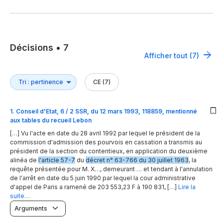
Décisions
•
7
Afficher tout (7)
CE (7)
1
.
Conseil d'Etat, 6 / 2 SSR, du 12 mars 1993, 118859, mentionné
aux tables du recueil Lebon
[…] Vu l'acte en date du 28 avril 1992 par lequel le président de la
commission d'admission des pourvois en cassation a transmis au
président de la section du contentieux, en application du deuxième
alinéa de
l'article 57-7
du
décret n° 63-766 du 30 juillet 1963
, la
requête présentée pour M. X…, demeurant … et tendant à l'annulation
de l'arrêt en date du 5 juin 1990 par lequel la cour administrative
d'appel de Paris a ramené de 203 553,23 F à 190 831, […]
Lire la
suite…
Arguments