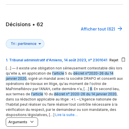
Décisions
•
62
Afficher tout (62)
1
.
Tribunal administratif d'Amiens, 14 août 2023, n° 2301041
Rejet
[…] — il existe une obligation non sérieusement contestable dès lors
qu'elle a, en application de
l'article
5 du
décret n°2020-26 du 14
janvier 2020
, signé un mandat avec la société DRAPO et consenti aux
opérations de travaux en litige, qu'au moment de l'octroi de
MaPrimeRénov par l'ANAH, cette dernière n'a, […]
8
. En second lieu,
aux termes de
l'article
10 du
décret n° 2020-26 du 14 janvier 2020
,
dans sa rédaction applicable au litige : « I. – L'Agence nationale de
l'habitat peut réaliser ou faire réaliser tout contrôle nécessaire à la
vérification du respect, par le demandeur ou son mandataire, des
dispositions législatives, […]
Lire la suite…
Arguments