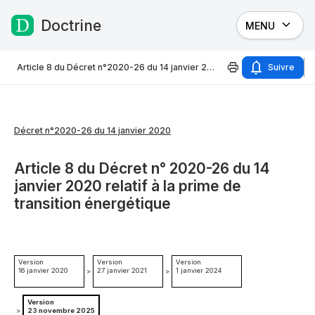
Doctrine
MENU
Passer au contenu
Article 8 du Décret n°2020-26 du 14 janvier 2020
Suivre
Décret n°2020-26 du 14 janvier 2020
Article 8 du Décret n° 2020-26 du 14
janvier 2020 relatif à la prime de
transition énergétique
Version
Version
Version
16 janvier 2020
27 janvier 2021
1 janvier 2024
>
>
Version
>
23 novembre 2025