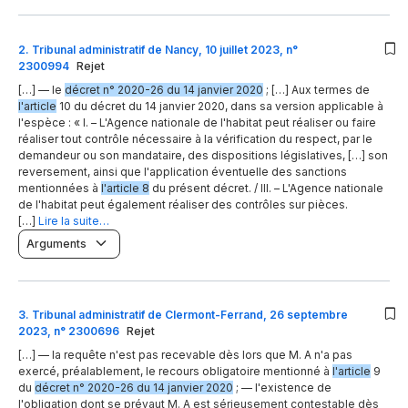
2
.
Tribunal administratif de Nancy, 10 juillet 2023, n°
2300994
Rejet
[…] — le
décret n° 2020-26 du 14 janvier 2020
; […] Aux termes de
l'article
10 du décret du 14 janvier 2020, dans sa version applicable à
l'espèce : « I. – L'Agence nationale de l'habitat peut réaliser ou faire
réaliser tout contrôle nécessaire à la vérification du respect, par le
demandeur ou son mandataire, des dispositions législatives, […] son
reversement, ainsi que l'application éventuelle des sanctions
mentionnées à
l'article 8
du présent décret. / III. – L'Agence nationale
de l'habitat peut également réaliser des contrôles sur pièces.
[…]
Lire la suite…
Arguments
3
.
Tribunal administratif de Clermont-Ferrand, 26 septembre
2023, n° 2300696
Rejet
[…] — la requête n'est pas recevable dès lors que M. A n'a pas
exercé, préalablement, le recours obligatoire mentionné à
l'article
9
du
décret n° 2020-26 du 14 janvier 2020
; — l'existence de
l'obligation dont se prévaut M. A est sérieusement contestable dès