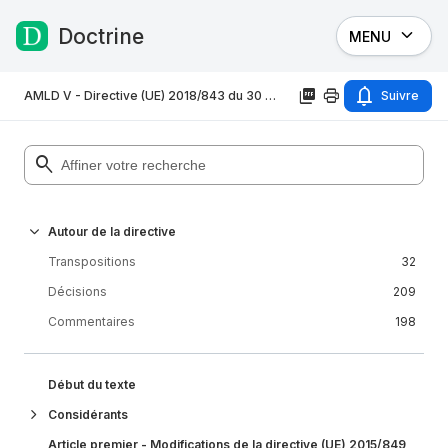
Doctrine
MENU
Passer au contenu
AMLD V - Directive (UE) 2018/843 du 30 mai 2018
Suivre
Autour de la directive
Transpositions
32
Décisions
209
Commentaires
198
Début du texte
Considérants
Article premier - Modifications de la directive (UE) 2015/849