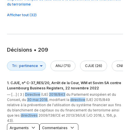
du terrorisme
Afficher tout (32)
Décisions
•
209
ANJ (75)
CJUE (26)
CNIL (3
1
.
CJUE, n° C-37_RES/20, Arrêt de la Cour, WM et Sovim SA contre
Luxembourg Business Registers, 22 novembre 2022
—
[…] ( 3 )
Directive
(UE)
2018/843
du Parlement européen et du
Conseil, du
30 mai 2018
, modifiant la
directive
(UE) 2015/849
relative à la prévention de l'utilisation du système financier aux fins
du blanchiment de capitaux ou du financement du terrorisme ainsi
que les
directives
2009/138/CE et 2013/36/UE (JO 2018, L 156, p.
43).
Arguments
Commentaires