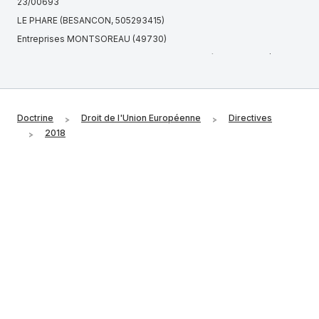
23/00693
LE PHARE (BESANCON, 505293415)
Entreprises MONTSOREAU (49730)
Cour d'appel de Colmar, Chambre 17 sc, 26 août 2024, n° 24/02908
ETABLISSEMENTS DEVILLE (SAINT-MARCELLIN-EN-FOREZ,
886150085)
Article 1259 du Code de procédure civile
Doctrine
Droit de l'Union Européenne
Directives
Actifs exonérés (BOI-PAT-IFI-30 - BOFiP)
2018
CIRCET DISTRIBUTION (IVRY-SUR-SEINE, 480495282)
Tribunal administratif de Lyon, 21 mars 2025, n° 2502760
Cour d'appel d'Orléans, Chambre securite sociale, 8 novembre
2022, n° 21/01211
Cour d'appel de Paris, Pôle 1 - chambre 3, 28 mars 2018, n°
18/01294
NICOLAS BOBINAGE (QUIMPERLE, 327058541)
Cour d'appel de Reims, 1re chambre section inst, 9 mai 2023, n°
22/01431
Cour d'appel de Paris, Pôle 2 chambre 2, 16 novembre 2012, n°
10/19711