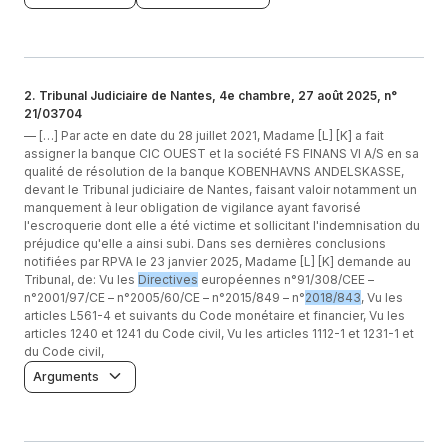
2
.
Tribunal Judiciaire de Nantes, 4e chambre, 27 août 2025, n°
21/03704
—
[…] Par acte en date du 28 juillet 2021, Madame [L] [K] a fait
assigner la banque CIC OUEST et la société FS FINANS VI A/S en sa
qualité de résolution de la banque KOBENHAVNS ANDELSKASSE,
devant le Tribunal judiciaire de Nantes, faisant valoir notamment un
manquement à leur obligation de vigilance ayant favorisé
l'escroquerie dont elle a été victime et sollicitant l'indemnisation du
préjudice qu'elle a ainsi subi. Dans ses dernières conclusions
notifiées par RPVA le 23 janvier 2025, Madame [L] [K] demande au
Tribunal, de: Vu les
Directives
européennes n°91/308/CEE –
n°2001/97/CE – n°2005/60/CE – n°2015/849 – n°
2018/843
, Vu les
articles L561-4 et suivants du Code monétaire et financier, Vu les
articles 1240 et 1241 du Code civil, Vu les articles 1112-1 et 1231-1 et
du Code civil,
Arguments