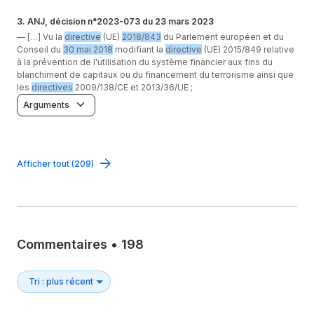
3
.
ANJ, décision n°2023-073 du 23 mars 2023
—
[…] Vu la
directive
(UE)
2018/843
du Parlement européen et du
Conseil du
30 mai 2018
modifiant la
directive
(UE) 2015/849 relative
à la prévention de l'utilisation du système financier aux fins du
blanchiment de capitaux ou du financement du terrorisme ainsi que
les
directives
2009/138/CE et 2013/36/UE ;
Arguments
Afficher tout (209)
Commentaires
•
198