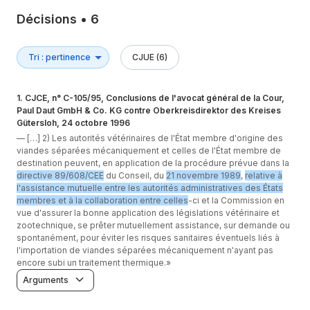
Décisions
•
6
CJUE (6)
1
.
CJCE, n° C-105/95, Conclusions de l'avocat général de la Cour,
Paul Daut GmbH & Co. KG contre Oberkreisdirektor des Kreises
Gütersloh, 24 octobre 1996
—
[…] 2) Les autorités vétérinaires de l'État membre d'origine des
viandes séparées mécaniquement et celles de l'État membre de
destination peuvent, en application de la procédure prévue dans la
directive 89/608/CEE
du Conseil, du
21 novembre 1989
,
relative à
l'assistance mutuelle entre les autorités administratives des États
membres et à la collaboration entre celles
-ci et la Commission en
vue d'assurer la bonne application des législations vétérinaire et
zootechnique, se prêter mutuellement assistance, sur demande ou
spontanément, pour éviter les risques sanitaires éventuels liés à
l'importation de viandes séparées mécaniquement n'ayant pas
encore subi un traitement thermique.»
Arguments