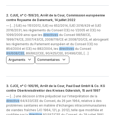
2
.
CJUE, n° C-159/20, Arrêt de la Cour, Commission européenne
contre Royaume de Danemark, 14 juillet 2022
—
[…] (UE) no 1151/2012, (UE) no 652/2014, (UE) 2016/429 et (UE)
2016/2031, les règlements du Conseil (CE) no 1/2005 et (CE) no
1099/2009 ainsi que les
directives
du Conseil 98/58/CE,
1999/74/CE, 2007/43/CE, 2008/119/CE et 2008/120/CE, et abrogeant
les règlements du Parlement européen et du Conseil (CE) no
854/2004 et (CE) no 882/2004, les
directives
du Conseil
89/608/CEE
, 89/662/CEE, 90/425/CEE, 91/496/CEE, […]
Arguments
Commentaires
3
.
CJCE, n° C-105/95, Arrêt de la Cour, Paul Daut GmbH & Co. KG
contre Oberkreisdirektor des Kreises Gütersloh, 15 avril 1997
—
[…] une décision à titre préjudiciel sur l'interprétation de la
directive
64/433/CEE du Conseil, du 26 juin 1964, relative à des
problèmes sanitaires en matière d'échanges intracommunautaires
de viandes fraîches (JO 1964, 121, p. 2012), telle que modifiée et
codifiée par la
directive
91/497/CEE du Conseil, du 29 juillet 1991