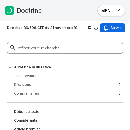
Doctrine
MENU
Passer au contenu
Directive 89/608/CEE du 21 novembre 1989 relative à l'assistance mutuelle entre les autorités administratives des États membres et à la collaboration entre celles
Suivre
Autour de la directive
Transpositions
1
Décisions
6
Commentaires
0
Début du texte
Considérants
Article premier