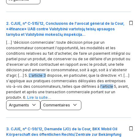
2
.
CJUE, n° C-515/12, Conclusions de l'avocat général de la Cour,
«4finance» UAB contre Valstybinė vartotojų teisių apsaugos
tarnyba et Valstybinė mokesčių inspekcija…
[…] ‘décision commerciale': toute décision prise par un
consommateur concernant l'opportunité, les modalités et les
conditions relatives au fait d'acheter, de faire un paiement intégral ou
partiel pour un produit, de conserver ou de se défaire d'un produit ou
d'exercer un droit contractuel en rapport avec le produit; une telle
décision peut amener le consommateur, soit à agir, soit à s'abstenir
d'agir; […] 5.
L'article 3
dispose, en particulier, que la directive: «1. […]
s'applique aux pratiques commerciales déloyales des entreprises
vis-à-vis des consommateurs, telles que définies à
l'article
5, avant,
pendant et après une transaction commerciale portant sur un
produit». 6.
Lire la suite…
Arguments
Commentaires
3
.
CJUE, n° C-59/12, Demande (JO) de la Cour, BKK Mobil Oil
Körperschaft des öffentlichen Rechts/Zentrale zur Bekämpfung