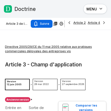
Doctrine
MENU
Passer au contenu
Article 2
Article 4
Article 3 de la Directive 2005/29/CE du 11 mai 2005 relative aux pratiques commerciales déloyales des entreprises vis
Suivre
Directive 2005/29/CE du 11 mai 2005 relative aux pratiques
commerciales déloyales des entreprises vis
Article 3 - Champ d'application
Version
Version
Version
28 mai 2022
27 septembre 2026
12 juin 2005
>
>
•
Ancienne version
Comparer les 
Entrée en
Sortie de
versions