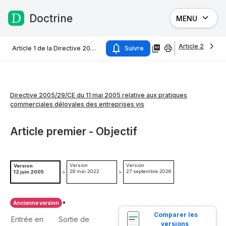
Doctrine
MENU
Passer au contenu
Article 2
Article 1 de la Directive 2005/29/CE du 11 mai 2005 relative aux pratiques commerciales déloyales des entreprises vis
Suivre
Directive 2005/29/CE du 11 mai 2005 relative aux pratiques
commerciales déloyales des entreprises vis
Article premier - Objectif
Version
Version
Version
28 mai 2022
27 septembre 2026
12 juin 2005
>
>
•
Ancienne version
Comparer les 
Entrée en
Sortie de
versions