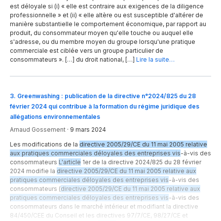
est déloyale si (i) « elle est contraire aux exigences de la diligence
professionnelle » et (ii) « elle altère ou est susceptible d'altérer de
manière substantielle le comportement économique, par rapport au
produit, du consommateur moyen qu'elle touche ou auquel elle
s'adresse, ou du membre moyen du groupe lorsqu'une pratique
commerciale est ciblée vers un groupe particulier de
consommateurs ». […] du droit national, […]
Lire la suite…
3
.
Greenwashing : publication de la directive n°2024/825 du 28
février 2024 qui contribue à la formation du régime juridique des
allégations environnementales
Arnaud Gossement
·
9 mars 2024
Les modifications de la
directive 2005/29/CE du 11 mai 2005 relative
aux pratiques commerciales déloyales des entreprises vis
-à-vis des
consommateurs
L'article
1er de la directive 2024/825 du 28 février
2024 modifie la
directive 2005/29/CE du 11 mai 2005 relative aux
pratiques commerciales déloyales des entreprises vis
-à-vis des
consommateurs (
directive 2005/29/CE du 11 mai 2005 relative aux
pratiques commerciales déloyales des entreprises vis
-à-vis des
consommateurs dans le marché intérieur et modifiant la directive
84/450/CEE du Conseil et les directives 97/7/CE, 98/27/CE et