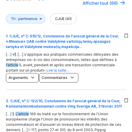
Afficher tout (66)
CJUE (41)
1
.
CJUE, n° C-515/12, Conclusions de l'avocat général de la Cour,
«4finance» UAB contre Valstybinė vartotojų teisių apsaugos
tarnyba et Valstybinė mokesčių inspekcija…
[…] «
1
. […] s'applique aux pratiques commerciales déloyales des
entreprises vis-à-vis des consommateurs, telles que définies à
l'article
5, avant, pendant et après une transaction commerciale
portant sur un produit».
Lire la suite…
Arguments
Commentaires
2
.
CJUE, n° C-122/10, Conclusions de l'avocat général de la Cour,
Konsumentombudsmannen contre Ving Sverige AB, 3 février 2011
[…]
1
.
L'article
169 du traité sur le fonctionnement de l'Union
européenne charge l'Union de promouvoir les intérêts des
consommateurs et d'assurer un niveau élevé de protection de ces
derniers. […] I-117, points 27 et 30); du 8 avril 2003, Pippig