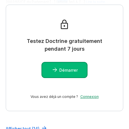
2002/65/CE du Parlement […] (
article
1er) A. […]
Lire la suite…
Testez Doctrine gratuitement
pendant 7 jours
Démarrer
Vous avez déjà un compte ?
Connexion
Afficher tout (14)