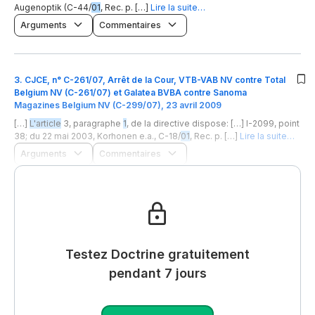
Augenoptik (C-44/
01
, Rec. p. […]
Lire la suite…
Arguments
Commentaires
3
.
CJCE, n° C-261/07, Arrêt de la Cour, VTB-VAB NV contre Total
Belgium NV (C-261/07) et Galatea BVBA contre Sanoma
Magazines Belgium NV (C-299/07), 23 avril 2009
[…]
L'article
3, paragraphe
1
, de la directive dispose: […] I-2099, point
38; du 22 mai 2003, Korhonen e.a., C-18/
01
, Rec. p. […]
Lire la suite…
Arguments
Commentaires
Testez Doctrine gratuitement
pendant 7 jours