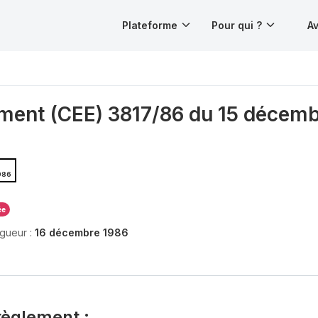
Plateforme
Pour qui ?
Av
ment (CEE) 3817/86 du 15 décemb
986
ée
igueur :
16 décembre 1986
règlement :