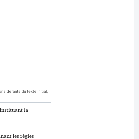
sidérants du texte initial,
stituant la
nant les règles