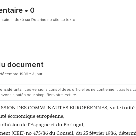
ntaire
•
0
aire indexé sur Doctrine ne cite ce texte
du document
 décembre 1986 • À jour
considérants :
Les versions consolidées officielles ne contiennent pas les con
avons ajoutés pour simplifier votre lecture.
SION DES COMMUNAUTÉS EUROPÉENNES, vu le traité in
é économique européenne,
'adhésion de l'Espagne et du Portugal,
ment (CEE) no 475/86 du Conseil, du 25 février 1986, détermi