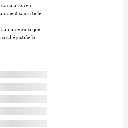
consommation en
otamment son article
on humaine ainsi que
marché justifie la