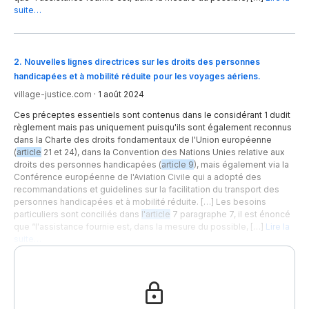
suite…
2
.
Nouvelles lignes directrices sur les droits des personnes
handicapées et à mobilité réduite pour les voyages aériens.
village-justice.com
·
1 août 2024
Ces préceptes essentiels sont contenus dans le considérant 1 dudit
règlement mais pas uniquement puisqu'ils sont également reconnus
dans la Charte des droits fondamentaux de l'Union européenne
(
article
21 et 24), dans la Convention des Nations Unies relative aux
droits des personnes handicapées (
article 9
), mais également via la
Conférence européenne de l'Aviation Civile qui a adopté des
recommandations et guidelines sur la facilitation du transport des
personnes handicapées et à mobilité réduite. […] Les besoins
particuliers sont conciliés dans
l'article
7 paragraphe 7, il est énoncé
que “l'assistance fournie est, dans la mesure du possible, […]
Lire la
suite…