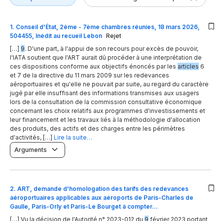
1
.
Conseil d'État, 2ème - 7ème chambres réunies, 18 mars 2026,
504455, Inédit au recueil Lebon
Rejet
[…]
9
. D'une part, à l'appui de son recours pour excès de pouvoir,
l'IATA soutient que l'ART aurait dû procéder à une interprétation de
ces dispositions conforme aux objectifs énoncés par les
articles
6
et 7 de la directive du 11 mars 2009 sur les redevances
aéroportuaires et qu'elle ne pouvait par suite, au regard du caractère
jugé par elle insuffisant des informations transmises aux usagers
lors de la consultation de la commission consultative économique
concernant les choix relatifs aux programmes d'investissements et
leur financement et les travaux liés à la méthodologie d'allocation
des produits, des actifs et des charges entre les périmètres
d'activités, […]
Lire la suite…
Arguments
2
.
ART, demande d'homologation des tarifs des redevances
aéroportuaires applicables aux aéroports de Paris-Charles de
Gaulle, Paris-Orly et Paris-Le Bourget à compter…
[…] Vu la décision de l'Autorité n° 2023-012 du
9
février 2023 portant