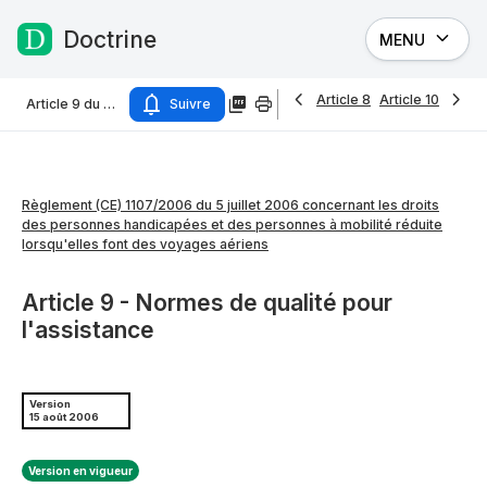
Doctrine
MENU
Passer au contenu
Article 8
Article 10
Article 9 du Règlement (CE) 1107/2006 du 5 juillet 2006 concernant les droits des personnes handicapées et des personnes à mobilité réduite lorsqu'elles font des voyages aériens
Suivre
Règlement (CE) 1107/2006 du 5 juillet 2006 concernant les droits
des personnes handicapées et des personnes à mobilité réduite
lorsqu'elles font des voyages aériens
Article 9 - Normes de qualité pour
l'assistance
Version
15 août 2006
Version en vigueur