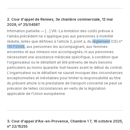
2
.
Cour d'appel de Rennes, 3e chambre commerciale, 12 mai
2026, n° 25/04587
Infirmation partielle —
[…] VIII.-La limitation des coûts prévue à
l'alinéa précédent ne s'applique pas aux personnes à mobilité
réduite, telles que définies à l'article 2, point a, du
règlement
(CE) n°
1107/2006
, aux personnes les accompagnant, aux femmes
enceintes et aux mineurs non accompagnés, ni aux personnes
nécessitant une assistance médicale spécifique, à condition que
l'organisateur ou le détaillant ait été prévenu de leurs besoins
particuliers au moins quarante-huit heures avant le début du contrat.
L'organisateur ou le détaillant ne saurait invoquer des circonstances
exceptionnelles et inévitables pour limiter la responsabilité au titre
du présent article si le prestataire de transport concerné ne peut se
prévaloir de telles circonstances en vertu de la législation
applicable de l'Union européenne.
3
.
Cour d'appel d'Aix-en-Provence, Chambre 1 7, 16 octobre 2025,
n° 22/15255