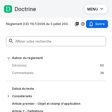
Doctrine
MENU
Passer au contenu
Règlement (CE) 1107/2006 du 5 juillet 2006 concernant les droits des personnes handicapées et des personnes à mobilité réduite lorsqu'elles font des voyages aériens
Suivre
Autour du règlement
Décisions
90
Commentaires
36
Début du texte
Considérants
Article premier - Objet et champ d'application
Article 2 - Définitions