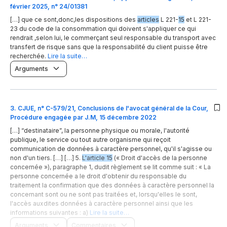
février 2025, n° 24/01381
[…] que ce sont,donc,les dispositions des
articles
L 221-
15
et L 221-
23 du code de la consommation qui doivent s'appliquer ce qui
rendrait ,selon lui, le commerçant seul responsable du transport avec
transfert de risque sans que la responsabilité du client puisse être
recherchée.
Lire la suite…
Arguments
3
.
CJUE, n° C-579/21, Conclusions de l'avocat général de la Cour,
Procédure engagée par J.M, 15 décembre 2022
[…] “destinataire”, la personne physique ou morale, l'autorité
publique, le service ou tout autre organisme qui reçoit
communication de données à caractère personnel, qu'il s'agisse ou
non d'un tiers. […] […] 5.
L'article 15
(« Droit d'accès de la personne
concernée »), paragraphe 1, dudit règlement se lit comme suit : « La
personne concernée a le droit d'obtenir du responsable du
traitement la confirmation que des données à caractère personnel la
concernant sont ou ne sont pas traitées et, lorsqu'elles le sont,
l'accès auxdites données à caractère personnel ainsi que les
informations suivantes : a)
Lire la suite…
Arguments
Commentaires