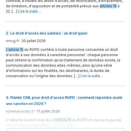
contrôle, à travers les droits d'accès, de rectification, d'effacement,
de limitation, d'opposition et de portabilité prévus aux
articles 15
à
22. […]
Lire la suite…
2
.
Le droit d'accès des salariés : un droit quasi
nmcg.fr
·
20 juillet 2026
L'article 15
du RGPD confère à toute personne concernée un droit
d'accès à ses données à caractère personnel : chaque personne
peut obtenir la confirmation qu'un traitement de données existe, la
communication des données elles-mêmes, ainsi qu'une série
d'informations sur les finalités, les destinataires, la durée de
conservation ou l'origine des données. […]
Lire la suite…
3
.
Plainte CNIL pour droit d'accès RGPD : comment répondre avant
une sanction en 2026 ?
kohenavocats.fr
·
17 juillet 2026
L' rattache le droit d'accès à
l'article 15
du RGPD et vise le risque de
disparition des données. […]
Lire la suite…