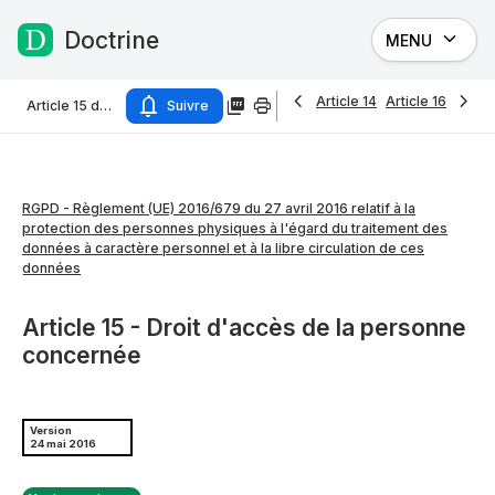
Doctrine
MENU
Passer au contenu
Article 14
Article 16
Article 15 du RGPD - Règlement (UE) 2016/679 du 27 avril 2016 relatif à la protection des personnes physiques à l'égard du traitement des données à caractère personnel et à la libre circulation de ces données
Suivre
RGPD - Règlement (UE) 2016/679 du 27 avril 2016 relatif à la
protection des personnes physiques à l'égard du traitement des
données à caractère personnel et à la libre circulation de ces
données
Article 15 - Droit d'accès de la personne
concernée
Version
24 mai 2016