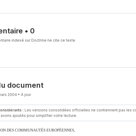
ntaire
•
0
aire indexé sur Doctrine ne cite ce texte
du document
mars 2004 • À jour
considérants :
Les versions consolidées officielles ne contiennent pas les con
avons ajoutés pour simplifier votre lecture.
ION DES COMMUNAUTÉS EUROPÉENNES,