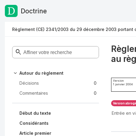
Doctrine
Passer au contenu
Règlement (CE) 2341/2003 du 29 décembre 2003 portant d
Règle
au rè
Autour du règlement
Version
Décisions
0
1 janvier 2004
Commentaires
0
Version abrog
Entrée en v
Début du texte
Considérants
Article premier