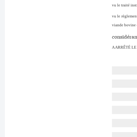
vu le traité i
vu le règlemen
viande bovine
considérant
A ARRÊTÉ L