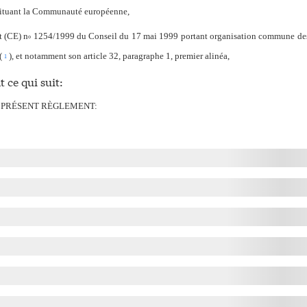
nstituant la Communauté européenne,
t (CE) n
1254/1999 du Conseil du 17 mai 1999 portant organisation commune des 
o
(
), et notamment son article 32, paragraphe 1, premier alinéa,
1
 ce qui suit:
E PRÉSENT RÈGLEMENT: