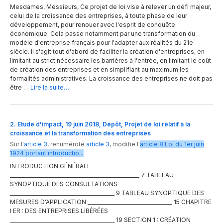
Mesdames, Messieurs, Ce projet de loi vise à relever un défi majeur,
celui de la croissance des entreprises, à toute phase de leur
développement, pour renouer avec l'esprit de conquête
économique. Cela passe notamment par une transformation du
modèle d'entreprise français pour l'adapter aux réalités du 21e
siècle. Il s'agit tout d'abord de faciliter la création d'entreprises, en
limitant au strict nécessaire les barrières à l'entrée, en limitant le coût
de création des entreprises et en simplifiant au maximum les
formalités administratives. La croissance des entreprises ne doit pas
être …
Lire la suite…
2. Etude d'impact, 19 juin 2018, Dépôt, Projet de loi relatif à la
croissance et la transformation des entreprises
Sur l'
article 3
,
renuméroté
article 3
,
modifie
l'
article
8
Loi du 1er juin
1924 portant introductio...
INTRODUCTION GÉNÉRALE
____________________________________________________ 7 TABLEAU
SYNOPTIQUE DES CONSULTATIONS
__________________________________________ 9 TABLEAU SYNOPTIQUE DES
MESURES D'APPLICATION __________________________________ 15 CHAPITRE
I ER : DES ENTREPRISES LIBÉRÉES
__________________________________________ 19 SECTION 1 : CRÉATION