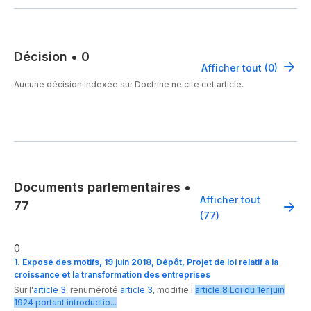
Décision
•
0
Afficher tout (0)
Aucune décision indexée sur Doctrine ne cite cet article.
Documents parlementaires
•
Afficher tout
77
(77)
0
1. Exposé des motifs, 19 juin 2018, Dépôt, Projet de loi relatif à la
croissance et la transformation des entreprises
Sur l'
article 3
,
renuméroté
article 3
,
modifie
l'
article
8
Loi du 1er juin
1924 portant introductio...