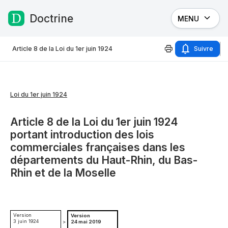
Doctrine
MENU
Passer au contenu
Article 8 de la Loi du 1er juin 1924
Suivre
Loi du 1er juin 1924
Article 8 de la Loi du 1er juin 1924
portant introduction des lois
commerciales françaises dans les
départements du Haut-Rhin, du Bas-
Rhin et de la Moselle
Version
Version
3 juin 1924
>
24 mai 2019