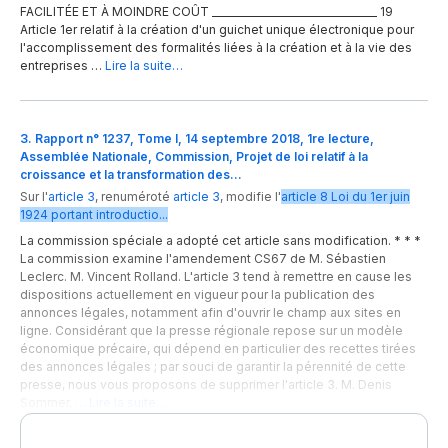
FACILITÉE ET À MOINDRE COÛT _________________________________ 19
Article 1er relatif à la création d'un guichet unique électronique pour
l'accomplissement des formalités liées à la création et à la vie des
entreprises …
Lire la suite…
3. Rapport n° 1237, Tome I, 14 septembre 2018, 1re lecture,
Assemblée Nationale, Commission, Projet de loi relatif à la
croissance et la transformation des…
Sur l'
article 3
,
renuméroté
article 3
,
modifie
l'
article
8
Loi du 1er juin
1924 portant introductio...
La commission spéciale a adopté cet article sans modification. * * *
La commission examine l'amendement CS67 de M. Sébastien
Leclerc. M. Vincent Rolland. L'article 3 tend à remettre en cause les
dispositions actuellement en vigueur pour la publication des
annonces légales, notamment afin d'ouvrir le champ aux sites en
ligne. Considérant que la presse régionale repose sur un modèle
économique précaire, qui dépend en particulier des recettes tirées
des annonces légales ; par souci de garantir la pérennité de cette
presse, nous vous proposons de supprimer l'article 3. M. Denis
Sommer, …
Lire la suite…