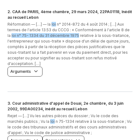
2
.
CAA de PARIS, 4ème chambre, 29 mars 2024, 22PA01118, Inédit
au recueil Lebon
Réformation —
[…] — la
loi
n° 2014-872 du 4 août 2014 ; […] Aux
termes de l'article 13.53 du CCCG : « Conformément à l'article 8 de
la
loi n° 75- 1334 du 31 décembre 1975
relative à la sous-traitance,
l'entrepreneur qui sous-traite » dispose d'un délai de quinze jours,
comptés à partir de la réception des pièces justificatives que le
sous-traitant lui a fait parvenir en vue du paiement direct, pour les
accepter ou pour signifier au sous-traitant son refus motivé
d'acceptation. […]
Arguments
3
.
Cour administrative d'appel de Douai, 2e chambre, du 3 juin
2002, 99DA00234, inédit au recueil Lebon
Rejet —
[…] Vu les autres pièces du dossier ; Vu le code des
marchés publics ; Vu la
loi
n 75-1334 relative à la sous-traitance ; Vu
le code des tribunaux administratifs et des cours administratives
d'appel ; Vu le code de justice administrative ;