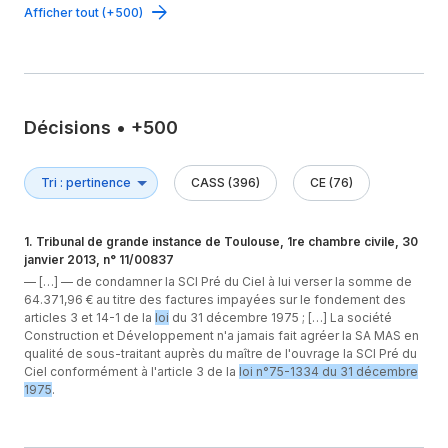
Afficher tout (+500)
Décisions
•
+500
CASS (396)
CE (76)
1
.
Tribunal de grande instance de Toulouse, 1re chambre civile, 30
janvier 2013, n° 11/00837
—
[…] — de condamner la SCI Pré du Ciel à lui verser la somme de
64.371,96 € au titre des factures impayées sur le fondement des
articles 3 et 14-1 de la
loi
du 31 décembre 1975 ; […] La société
Construction et Développement n'a jamais fait agréer la SA MAS en
qualité de sous-traitant auprès du maître de l'ouvrage la SCI Pré du
Ciel conformément à l'article 3 de la
loi n°75-1334 du 31 décembre
1975
.