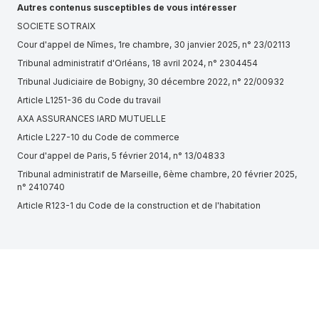
Autres contenus susceptibles de vous intéresser
SOCIETE SOTRAIX
Cour d'appel de Nîmes, 1re chambre, 30 janvier 2025, n° 23/02113
Tribunal administratif d'Orléans, 18 avril 2024, n° 2304454
Tribunal Judiciaire de Bobigny, 30 décembre 2022, n° 22/00932
Article L1251-36 du Code du travail
AXA ASSURANCES IARD MUTUELLE
Article L227-10 du Code de commerce
Cour d'appel de Paris, 5 février 2014, n° 13/04833
Tribunal administratif de Marseille, 6ème chambre, 20 février 2025,
n° 2410740
Article R123-1 du Code de la construction et de l'habitation
Article R1121-2 du Code général de la propriété des personnes
publiques
Tribunal administratif de Bastia, 1ère chambre, 24 janvier 2025, n°
2300028
ART, projet d'arrêté relatif aux règles techniques et de sécurité
applicables sur les infrastructures destinées à un usage local de
transport de voyageurs – Avis n° 2023-028 du 13 juin 2023