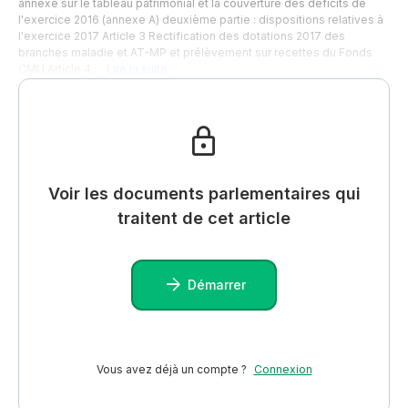
annexé sur le tableau patrimonial et la couverture des déficits de
l'exercice 2016 (annexe A) deuxième partie : dispositions relatives à
l'exercice 2017 Article 3 Rectification des dotations 2017 des
branches maladie et AT-MP et prélèvement sur recettes du Fonds
CMU Article 4 …
Lire la suite…
Voir les documents parlementaires qui
traitent de cet article
Démarrer
Vous avez déjà un compte ?
Connexion