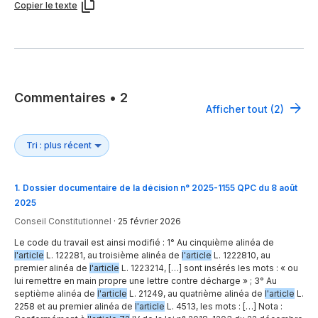
Copier le texte
Commentaires
•
2
Afficher tout (2)
1
.
Dossier documentaire de la décision n° 2025-1155 QPC du 8 août
2025
Conseil Constitutionnel
·
25 février 2026
Le code du travail est ainsi modifié : 1° Au cinquième alinéa de
l'article
L. 122281, au troisième alinéa de
l'article
L. 1222810, au
premier alinéa de
l'article
L. 1223214, […] sont insérés les mots : « ou
lui remettre en main propre une lettre contre décharge » ; 3° Au
septième alinéa de
l'article
L. 21249, au quatrième alinéa de
l'article
L.
2258 et au premier alinéa de
l'article
L. 4513, les mots : […] Nota :