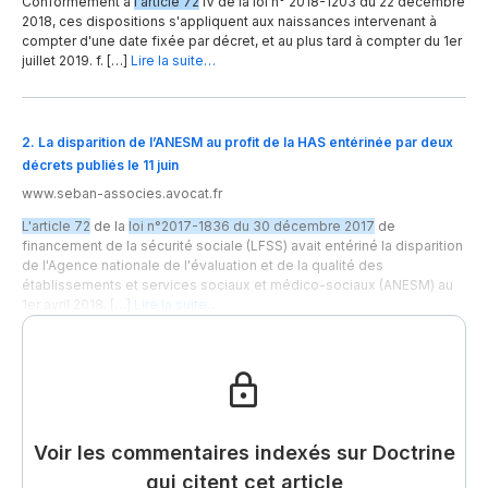
Conformément à
l'article 72
IV de la loi n° 2018-1203 du 22 décembre
2018, ces dispositions s'appliquent aux naissances intervenant à
compter d'une date fixée par décret, et au plus tard à compter du 1er
juillet 2019. f. […]
Lire la suite…
2
.
La disparition de l’ANESM au profit de la HAS entérinée par deux
décrets publiés le 11 juin
www.seban-associes.avocat.fr
L'article 72
de la
loi n°2017-1836 du 30 décembre 2017
de
financement de la sécurité sociale (LFSS) avait entériné la disparition
de l'Agence nationale de l'évaluation et de la qualité des
établissements et services sociaux et médico-sociaux (ANESM) au
1er avril 2018. […]
Lire la suite…
Voir les commentaires indexés sur Doctrine
qui citent cet article