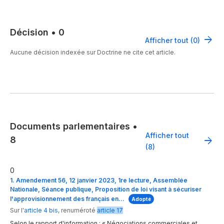
Décision
•
0
Afficher tout (0)
Aucune décision indexée sur Doctrine ne cite cet article.
Documents parlementaires
•
Afficher tout
8
(8)
0
1. Amendement 56, 12 janvier 2023, 1re lecture, Assemblée
Nationale, Séance publique, Proposition de loi visant à sécuriser
l'approvisionnement des français en…
Adopté
Sur l'
article 4 bis
,
renuméroté
article 17
Selon le rapport d'information : « Négociations commerciales et