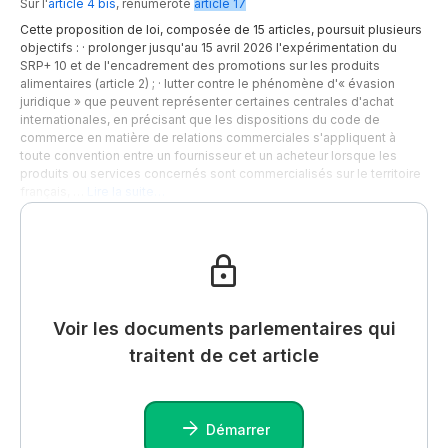
Sur l'
article 4 bis
,
renuméroté
article 17
Cette proposition de loi, composée de 15 articles, poursuit plusieurs
objectifs : · prolonger jusqu'au 15 avril 2026 l'expérimentation du
SRP+ 10 et de l'encadrement des promotions sur les produits
alimentaires (article 2) ; · lutter contre le phénomène d'« évasion
juridique » que peuvent représenter certaines centrales d'achat
internationales, en précisant que les dispositions du code de
commerce en matière de relations commerciales s'appliquent à
toute convention entre un fournisseur et un acheteur lorsque les
produits ou services concernés sont commercialisés sur le territoire
français, …
Lire la suite…
Voir les documents parlementaires qui
traitent de cet article
Démarrer