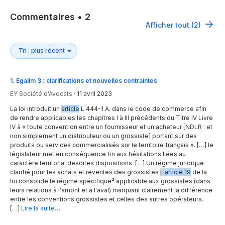
Commentaires
•
2
Afficher tout (2)
1
.
Egalim 3 : clarifications et nouvelles contraintes
EY Société d'Avocats
·
11 avril 2023
La loi introduit un
article
L.444-1 A. dans le code de commerce afin
de rendre applicables les chapitres I à III précédents du Titre IV Livre
IV à « toute convention entre un fournisseur et un acheteur [NDLR : et
non simplement un distributeur ou un grossiste] portant sur des
produits ou services commercialisés sur le territoire français ». […] le
législateur met en conséquence fin aux hésitations liées au
caractère territorial desdites dispositions. […] Un régime juridique
clarifié pour les achats et reventes des grossistes
L'article 19
de la
loi consolide le régime spécifique² applicable aux grossistes (dans
leurs relations à l'amont et à l'aval) marquant clairement la différence
entre les conventions grossistes et celles des autres opérateurs.
[…]
Lire la suite…