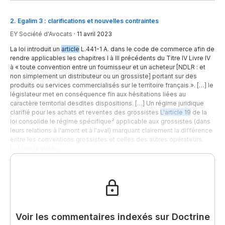
2
.
Egalim 3 : clarifications et nouvelles contraintes
EY Société d'Avocats
·
11 avril 2023
La loi introduit un
article
L.441-1 A. dans le code de commerce afin de
rendre applicables les chapitres I à III précédents du Titre IV Livre IV
à « toute convention entre un fournisseur et un acheteur [NDLR : et
non simplement un distributeur ou un grossiste] portant sur des
produits ou services commercialisés sur le territoire français ». […] le
législateur met en conséquence fin aux hésitations liées au
caractère territorial desdites dispositions. […] Un régime juridique
clarifié pour les achats et reventes des grossistes
L'article 19
de la
loi consolide le régime spécifique² applicable aux grossistes (dans
leurs relations à l'amont et à l'aval) marquant clairement la différence
entre les conventions grossistes et celles des autres opérateurs.
[…]
Lire la suite…
Voir les commentaires indexés sur Doctrine