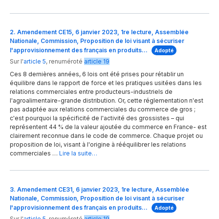
2. Amendement CE15, 6 janvier 2023, 1re lecture, Assemblée
Nationale, Commission, Proposition de loi visant à sécuriser
l'approvisionnement des français en produits…
Adopté
Sur l'
article 5
,
renuméroté
article 19
Ces 8 dernières années, 6 lois ont été prises pour rétablir un
équilibre dans le rapport de force et les pratiques usitées dans les
relations commerciales entre producteurs-industriels de
l'agroalimentaire-grande distribution. Or, cette réglementation n'est
pas adaptée aux relations commerciales du commerce de gros ;
c'est pourquoi la spécificité de l'activité des grossistes – qui
représentent 44 % de la valeur ajoutée du commerce en France- est
clairement reconnue dans le code de commerce. Chaque projet ou
proposition de loi, visant à l'origine à rééquilibrer les relations
commerciales …
Lire la suite…
3. Amendement CE31, 6 janvier 2023, 1re lecture, Assemblée
Nationale, Commission, Proposition de loi visant à sécuriser
l'approvisionnement des français en produits…
Adopté
Sur l'
article 5
,
renuméroté
article 19