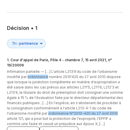
Décision
•
1
1
.
Cour d'appel de Paris, Pôle 4 - chambre 7, 15 avril 2021, n°
19/20009
Infirmation partielle —
[…] L'article L213'4'du code de l'urbanisme
modifié par
ordonnance
numéro 2010'420 du 27 avril 2010 dispose
que lorsque la juridiction compétente en matière d'expropriation a
été saisie dans les cas prévus aux articles L211'5, L211'6, L212'3 et
L213'4, le titulaire du droit de préemption doit consigner une somme
égale à 15 % de l'évaluation faite par le directeur départemental des
finances publiques ; […] En l'espèce, en s'abstenant de procéder à
la consignation conformément à l'article L213-4-1 du code de
l'urbanisme modifié par
ordonnance N°2010-420 du 27 avril 2010
article 121, qui a pour but la protection de l'exproprié, l'EPFIF a
commis une faute et causé un prejudice aux époux X, […]