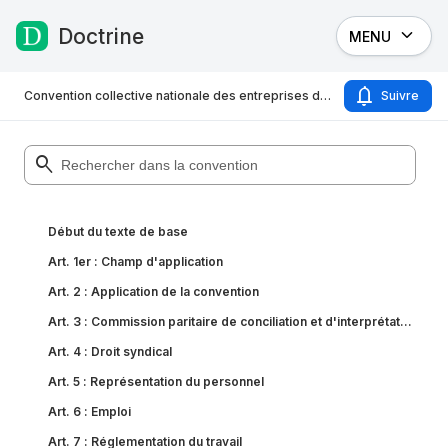
Doctrine
MENU
Passer au contenu
Convention collective nationale des entreprises de prévention et de sécurité du 15 février 1985. Etendue par arrêté du 25 juillet 1985 (JO du 30 juillet 1985)
Suivre
Début du texte de base
Art. 1er
:
Champ d'application
Art. 2
:
Application de la convention
Art. 3
:
Commission paritaire de conciliation et d'interprétation
Art. 4
:
Droit syndical
Art. 5
:
Représentation du personnel
Art. 6
:
Emploi
Art. 7
:
Réglementation du travail