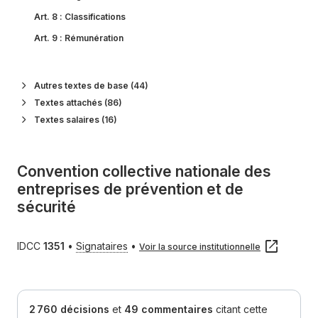
Art. 8
:
Classifications
Art. 9
:
Rémunération
Art. 10
:
Hygiène, sécurité et conditions de travail
Art. 11
:
Sécurité professionnelle
Autres textes de base (44)
Art. 12
:
Modification de la situation juridique de l'employeur
Textes attachés (86)
Textes salaires (16)
Art. 13
:
Formation professionnelle et formation permanente
Art. 14
:
Prévoyance
Convention collective nationale des
entreprises de prévention et de
sécurité
IDCC
1351
•
Signataires
•
Voir la source institutionnelle
2 760 décisions
et
49 commentaires
citant
cette