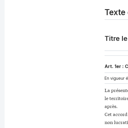
B. – Prévoyance
Texte
C. - Dispositions générales relatives au maintien de sala
Ch. II Complémentaire santé
Titre 
Article
Art. 16
:
Champ d'application du régime de complémentai
Art. 17
:
Bénéficiaires de la garantie
Art. 18
:
Amélioration de la couverture frais de santé
Art. 1er :
C
Art. 19
:
Extension de la garantie frais de santé aux ayants
En vigueur 
Art. 20
:
Définition du conjoint et des enfants à charge
La présente
Art. 21
:
Dispositions particulières concernant le maintien 
le territoi
Art. 22
:
Conditions de la garantie frais de santé
après.
Art. 23
:
Tableau des garanties
Cet accord
non lucrati
Art. 24
:
Dispositions spécifiques pour les bénéficiaires