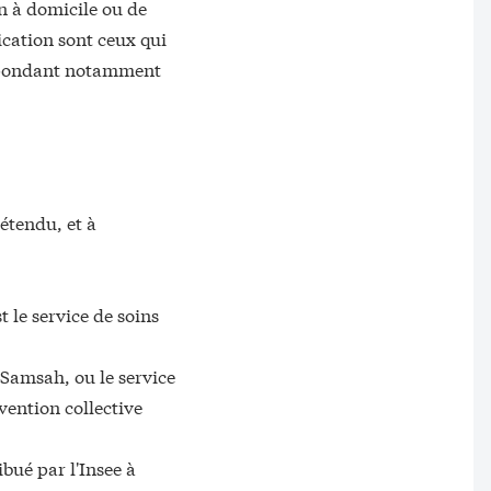
n à domicile ou de
ication sont ceux qui
espondant notamment
 étendu, et à
 le service de soins
 Samsah, ou le service
s
vention collective
ibué par l'Insee à