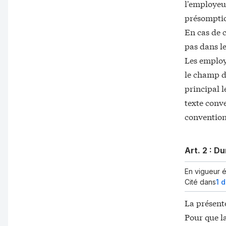
l'employeur
Tit. IX Emploi des travailleurs handicapés
présomptio
En cas de c
Art. 1er
:
Préambule
pas dans le
Art. 2
:
Distinction des filières
Les employ
Art. 3
:
Embauche en milieu ordinaire de travail et plan de
le champ d'
Art. 4
:
Adaptation aux mutations technologiques
principal l
Art. 5
:
Plan de maintien dans la structure en cas de licen
texte conve
Art. 6
:
Situation des salariés dont le handicap s'aggrave
convention
Art. 7
:
Suivi
Tit. X Dispositions spécifiques à la non-discrimination
Art. 2 :
Dur
Art. 1er
:
Engagements de la branche
En vigueur 
Art. 2
:
Durée des dispositions
Cité dans
1 
Art. 3
:
Objectif chiffré global de maintien dans l'emploi
La présent
Art. 4
:
Recrutement des salariés âgés dans la structure
Pour que la