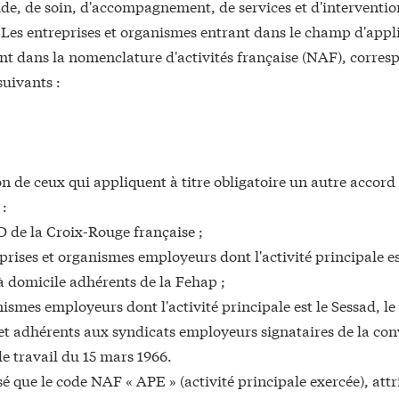
ide, de soin, d'accompagnement, de services et d'interventio
 Les entreprises et organismes entrant dans le champ d'appl
nt dans la nomenclature d'activités française (NAF), corr
e du régime complémentaire santé
suivants :
on de ceux qui appliquent à titre obligatoire un autre accord
ile
 :
me de complémentaire santé
D de la Croix-Rouge française ;
les hommes
prises et organismes employeurs dont l'activité principale est
à domicile adhérents de la Fehap ;
ismes employeurs dont l'activité principale est le Sessad, le
promotion de la mixité et de l'égalité entre les femmes et les homme
, et adhérents aux syndicats employeurs signataires de la
con
s 50 ETP
e travail du 15 mars 1966.
50 ETP
isé que le code NAF « APE » (activité principale exercée), attr
3. Plan d'action