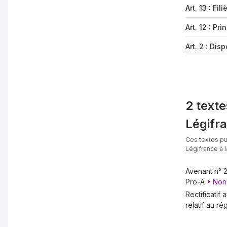
Ch. Ier Dispositions particulières
Art. 13 : Fi
Ch. II Principes qui gouvernent les relations individuelles 
Art. 12 : Pr
Ch. III Relations contractuelles
Art. 2 : Di
Ch. IV Santé au travail et prévention des risques profess
Ch. V Evénements intervenant dans la relation de travail
Ch. VI Rupture du contrat de travail
Tit. V Durée et organisation du temps de travail
2 text
Ch. Ier Durée du travail
Légifr
Ch. II Travail de nuit
Ces textes pu
Légifrance à 
Ch. III Aménagement du temps de travail
Ch. IV Dispositions spécifiques aux cadres
Avenant n° 2
Pro-A
• Non
Tit. VI Formation tout au long de la vie et politique de
Rectificatif
Art. 1er
:
Préambule
relatif au r
Ch. Ier Développement des ressources humaines et format