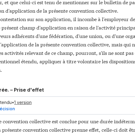
, et que celui-ci est tenu de mentionner sur le bulletin de pa
n d'application de la présente convention collective.
ontestation sur son application, il incombe à l'employeur de j
 présent champ d'application en raison de l'activité principa
eurs adhérents d'une fédération, d'une union, ou d'une org
 formation
application de la présente convention collective, mais qui n'
es activités relevant de ce champ, pourront, s'ils ne sont pa
ciement
ntionnel étendu, appliquer à titre volontaire les disposition
.
 par l'âge et à l'emploi des seniors
ée. – Prise d'effet
étendu
•
1 version
décision
e convention collective est conclue pour une durée indéterm
 présente convention collective prenne effet, celle-ci doit êt