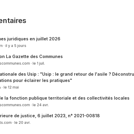
emploi et des compétences pour la branche
ntaires
es juridiques en juillet 2026
itique de ­ professionnalisation
om
il y a 5 jours
ion La Gazette des Communes
escommunes.com
le 1 juil.
tion tout au long de la vie
tionale des Usip : "Usip : le grand retour de l'asile ? Déconstru
le
tions pour éclairer les pratiques"
A
le 12 mai
l'emploi et des compétences pour la branche
de la fonction publique territoriale et des collectivités locales
 moins de 50 ­ salariés - Dispositions au bénéfice des entreprises d
escommunes.com
le 24 avr.
ieure de justice, 6 juillet 2023, n° 2021-00818
ts.com
le 20 avr.
 salaire