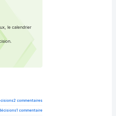
ux, le calendrier
ision.
cisions
2 commentaires
décisions
1 commentaire