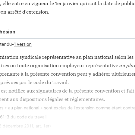
elle entre en vigueur le 1er janvier qui suit la date de publ
ions et accès à la formation
 son arrêté d'extension.
onnelles
développement du tutorat
hésion
n entre activité et retraite
n des situations de pénibilité
étendu
•
1 version
aveur des seniors
isation syndicale représentative au plan national selon les 
crimination par l'âge dont l'emploi des seniors
ires ou toute organisation employeur représentative
au pla
 prenante à la présente convention peut y adhérer ultérieur
prévues par le code du travail.
est notifiée aux signataires de la présente convention et fait
nt aux dispositions légales et réglementaires.
es « au plan national » sont exclus de l'extension comme étant contra
261-3
du code du travail.
3 décembre 2011, art. 1er)