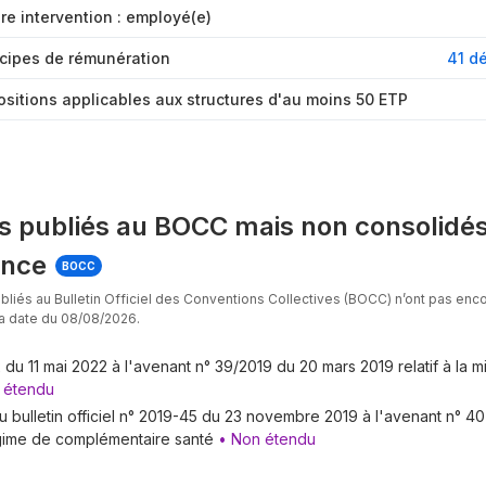
lière intervention : employé(e)
du travail
incipes de rémunération
41 d
spositions applicables aux structures d'au moins 50 ETP
ionnels
es publiés au BOCC mais non consolidés
ance
BOCC
bliés au Bulletin Officiel des Conventions Collectives (BOCC) n’ont pas enc
la date du 08/08/2026.
 du 11 mai 2022 à l'avenant n° 39/2019 du 20 mars 2019 relatif à la m
 étendu
 professionnalisation
 au bulletin officiel n° 2019-45 du 23 novembre 2019 à l'avenant n° 40
égime de complémentaire santé
• Non étendu
ion tout au long de la vie