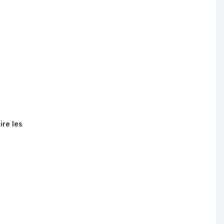
ire les
e moins de 50 salariés