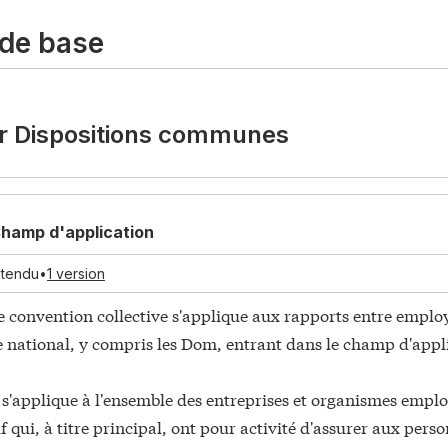
 de base
ire et prévoyance
Ier Dispositions communes
re santé
hamp d'application
 droit du salarié
étendu
•
1 version
 convention collective s'applique aux rapports entre employe
d'une garantie frais de santé
re national, y compris les Dom, entrant dans le champ d'appli
 s'applique à l'ensemble des entreprises et organismes emplo
f qui, à titre principal, ont pour activité d'assurer aux per
 relevant du régime de base Alsace-Moselle