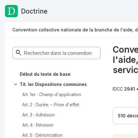
Doctrine
Passer au contenu
Convention collective nationale de la branche de l'aide,
Conven
l'aid
servi
Début du texte de base
Tit. Ier Dispositions communes
IDCC
2941
Art. 1er
:
Champ d'application
Art. 2
:
Durée. – Prise d'effet
Art. 3
:
Adhésion
510 déci
Art. 4
:
Révision
Art. 5
:
Dénonciation