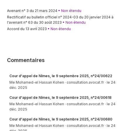
Art. 9.6
:
Documents de fin de contrat
Avenant n° 3 du 21 mars 2024
• Non étendu
Rectificatif au bulletin officiel n° 2024-03 du 20 janvier 2024 à
Ch. 10 Conditions de travail
l'avenant n° 63 du 30 août 2023
• Non étendu
Article
Accord du 13 avril 2023
• Non étendu
Art. 10.1
:
Congés spécifiques
Art. 10.2
:
Protection de la maternité, de l'adoption et du deuil
Art. 10.3
:
Santé et sécurité au travail
Commentaires
Art. 10.4
:
Télétravail
Art. 10.5
:
Droit à la déconnexion
Cour d'appel de Nîmes, le 9 septembre 2025, n°24/00622
Art. 10.6
:
Carte campagne
Me Mohamed-el Hassan Kohen
consultation.avocat.fr
le 24
déc. 2025
Annexes
Annexe 1
Cour d'appel de Nîmes, le 9 septembre 2025, n°24/00618
Me Mohamed-el Hassan Kohen
consultation.avocat.fr
le 24
Article
déc. 2025
Article
Cour d'appel de Nîmes, le 9 septembre 2025, n°24/00680
Me Mohamed-el Hassan Kohen
consultation.avocat.fr
le 24
déc. 2025