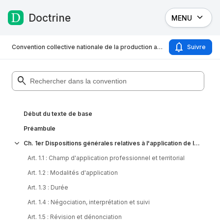
Doctrine
MENU
Passer au contenu
Convention collective nationale de la production agricole et CUMA du 15 septembre 2020
Suivre
Début du texte de base
Préambule
Ch. 1er Dispositions générales relatives à l'application de la conven
Art. 1.1
:
Champ d'application professionnel et territorial
Art. 1.2
:
Modalités d'application
Art. 1.3
:
Durée
Art. 1.4
:
Négociation, interprétation et suivi
Art. 1.5
:
Révision et dénonciation