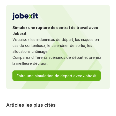
Art. 4.1
:
Objectifs
Art. 4.2
:
Principes de la valorisation d'un emploi
Art. 4.3
:
Principe des critères classant
Simulez une rupture de contrat de travail avec
Art. 4.4
:
Prise en compte de l'évolution personnelle
Jobexit.
Art. 4.5
:
Paliers
Visualisez les indemnités de départ, les risques en
cas de contentieux, le calendrier de sortie, les
Art. 4.6
:
Catégories socioprofessionnelles
allocations chômage.
Art. 4.7
:
Évolution professionnelle
Comparez différents scénarios de départ et prenez
Ch. 5 Rémunération
la meilleure décision.
Art. 5.1
:
Salaire
Faire une simulation de départ avec Jobexit
Art. 5.2
:
Paie
Ch. 6 Protection sociale complémentaire
Art. 6.1
:
Retraite complémentaire
Art. 6.2
:
Prévoyance et frais de santé complémentaire
Articles les plus cités
Ch. 7 Dispositions relatives à l'emploi
Art. 7.1
:
Contrat de travail