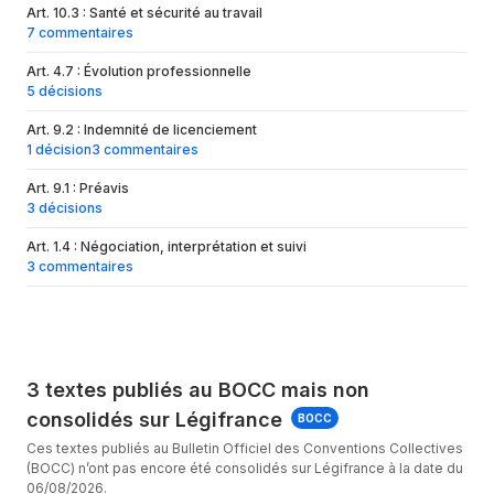
Art. 10.3 : Santé et sécurité au travail
Art. 7.2
:
Période d'essai
7 commentaires
Art. 7.3
:
Emploi des jeunes mineurs
Art. 4.7 : Évolution professionnelle
5 décisions
Art. 7.4
:
Emploi des travailleurs étrangers
Art. 9.2 : Indemnité de licenciement
Art. 7.5
:
Emploi des salariés en situation de handicap
1 décision
3 commentaires
Ch. 8 Durée du travail
Art. 9.1 : Préavis
Article
3 décisions
Art. 8.1
:
Déplacements
Art. 1.4 : Négociation, interprétation et suivi
Art. 8.2
:
Travail de nuit
3 commentaires
Art. 8.3
:
Compte épargne-temps
Ch. 9 Rupture du contrat de travail
Art. 9.1
:
Préavis
3 textes publiés au BOCC mais non
Art. 9.2
:
Indemnité de licenciement
consolidés sur Légifrance
BOCC
Art. 9.3
:
Indemnité de fin de carrière
Ces textes publiés au Bulletin Officiel des Conventions Collectives
Art. 9.4
:
Heures pour recherche d'emploi
(BOCC) n’ont pas encore été consolidés sur Légifrance à la date du
06/08/2026.
Art. 9.5
:
Libération du logement de fonction