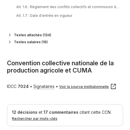
Art. 1.6
:
Règlement des conflits collectifs et commission de concil
Art. 1.7
:
Date d'entrée en vigueur
Art. 1.8
:
Dépôt et extension de la convention
Ch. 2 Droits individuels et collectifs
Textes attachés (134)
Art. 2.1
:
Liberté d'expression et liberté syndicale
Textes salaires (16)
Art. 2.2
:
Principe de non-discrimination
Art. 2.3
:
Égalité professionnelle entre les femmes et les hommes
Convention collective nationale de la
Art. 2.4
:
Droit syndical
production agricole et CUMA
Art. 2.5
:
Instances représentatives du personnel
Art. 2.6
:
Commission paritaire d'hygiène, de sécurité et des condit
IDCC
7024
•
Signataires
•
Voir la source institutionnelle
Ch. 3 Formation
Art. 3.1
:
Formation professionnelle
Art. 3.2
:
Apprentissage
12 décisions
et
17 commentaires
citant
cette CCN.
Rechercher par mots-clés
Ch. 4 Classification
Article