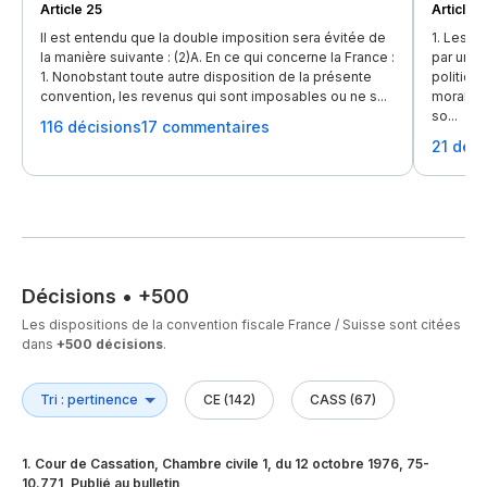
Article 25
Article 2
Il est entendu que la double imposition sera évitée de
1. Les r
la manière suivante : (2)A. En ce qui concerne la France :
par un E
1. Nonobstant toute autre disposition de la présente
politiqu
convention, les revenus qui sont imposables ou ne s...
morale du
so...
116 décisions
17 commentaires
21 déci
Décisions
•
+500
Les dispositions de la convention fiscale France / Suisse sont citées
dans
+500 décisions
.
CE (142)
CASS (67)
1
.
Cour de Cassation, Chambre civile 1, du 12 octobre 1976, 75-
10.771, Publié au bulletin